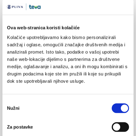
Ova web-stranica koristi kolačiće
Kolačiće upotrebljavamo kako bismo personalizirali
sadržaj i oglase, omogućili značajke društvenih medija i
Europski dan logopedije
analizirali promet. Isto tako, podatke o vašoj upotrebi
Svake godine 6. ožujka obilježava se Europski dan logopedije s
naše web-lokacije dijelimo s partnerima za društvene
ciljem podizanja svijesti o poremećajima komunikacije, jezika,
govora i gutanja te ulogama logopeda.
medije, oglašavanje i analizu, a oni ih mogu kombinirati s
drugim podacima koje ste im pružili ili koje su prikupili
dok ste upotrebljavali njihove usluge.
Odabir
Nužni
pristanka
Obilježavanje Međunarodnog dana
Za postavke
svjesnosti o mucanju