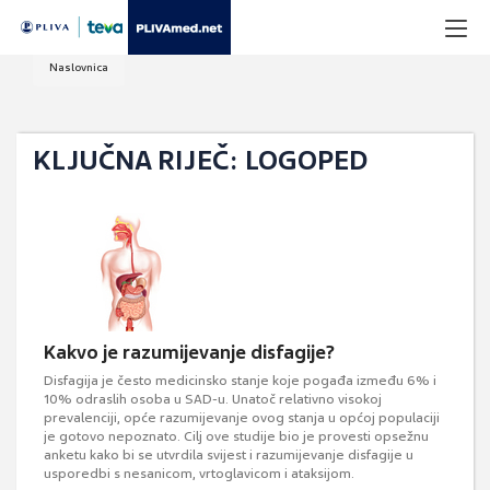
Naslovnica
KLJUČNA RIJEČ: LOGOPED
Kakvo je razumijevanje disfagije?
Disfagija je često medicinsko stanje koje pogađa između 6% i
10% odraslih osoba u SAD-u. Unatoč relativno visokoj
prevalenciji, opće razumijevanje ovog stanja u općoj populaciji
je gotovo nepoznato. Cilj ove studije bio je provesti opsežnu
anketu kako bi se utvrdila svijest i razumijevanje disfagije u
usporedbi s nesanicom, vrtoglavicom i ataksijom.