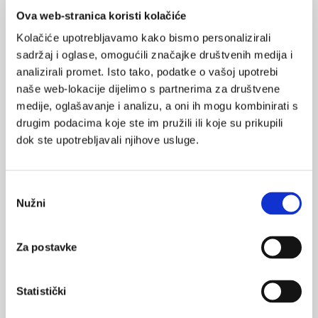
Ova web-stranica koristi kolačiće
Kolačiće upotrebljavamo kako bismo personalizirali
sadržaj i oglase, omogućili značajke društvenih medija i
analizirali promet. Isto tako, podatke o vašoj upotrebi
naše web-lokacije dijelimo s partnerima za društvene
medije, oglašavanje i analizu, a oni ih mogu kombinirati s
drugim podacima koje ste im pružili ili koje su prikupili
U Hrvatskoj manje karijesa kod 12-godišnje
dok ste upotrebljavali njihove usluge.
djece
U povodu Svjetskog dana oralnog zdravlja, ministarstvo
zdravstva je objavilo kako se u Hrvatskoj smanjuje pojava
karijesa kod 12-godišnje djece.
Odabir
Nužni
pristanka
Za postavke
Statistički
Svjetski dan oralnog zdravlja 2022. g. – “Budi