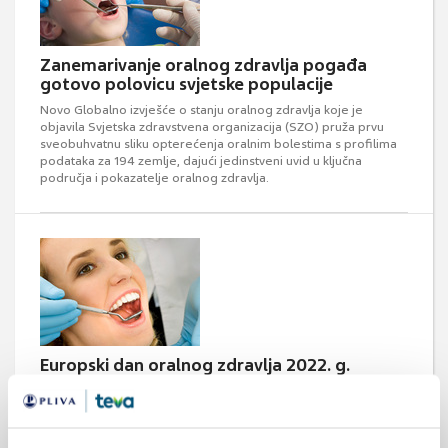
Zanemarivanje oralnog zdravlja pogađa
gotovo polovicu svjetske populacije
Novo Globalno izvješće o stanju oralnog zdravlja koje je
objavila Svjetska zdravstvena organizacija (SZO) pruža prvu
sveobuhvatnu sliku opterećenja oralnim bolestima s profilima
podataka za 194 zemlje, dajući jedinstveni uvid u ključna
područja i pokazatelje oralnog zdravlja.
Europski dan oralnog zdravlja 2022. g.
Europski dan oralnog zdravlja obilježava se svake godine 12.
rujna na inicijativu Vijeća europskih doktora dentalne medicine
(engl. Council of European Dentists, CED), u svrhu podizanja
svijesti o važnosti očuvanja oralnog zdravlja.