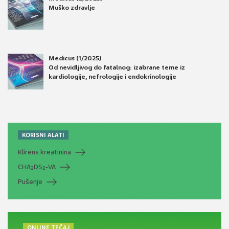
Muško zdravlje
Medicus (1/2025)
Od nevidljivog do fatalnog: izabrane teme iz
kardiologije, nefrologije i endokrinologije
KORISNI ALATI
Klirens kreatinina
CHA
DS
-VA
2
2
Pušenje
ONLINE TEČAJ