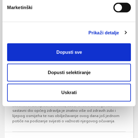
ponosan na svoja usta”
Marketinški
Svjetski dan oralnog zdravlja (engl. World Oral Health Day,
WOHD), koji se svake godine obilježava 20. ožujka, promiče
razvijanje svijesti o važnosti brige o oralnom zdravlju i
njegovom značaju u očuvanju općeg zdravlja.
Prikaži detalje
Dopusti sve
Dopusti selektiranje
Europski dan oralnog zdravlja 2021. g.
Uskrati
Europski dan oralnog zdravlja obilježava se svake godine 12.
rujna, na inicijativu Vijeća europskih doktora dentalne medicine
(Council of European Dentists, CED). Oralno zdravlje kao
sastavni dio općeg zdravlja je znatno više od zdravih zubi i
lijepog osmijeha te nas obilježavanje ovog dana još jednom
potiče na podizanje svijesti o važnosti njegovog očuvanja.