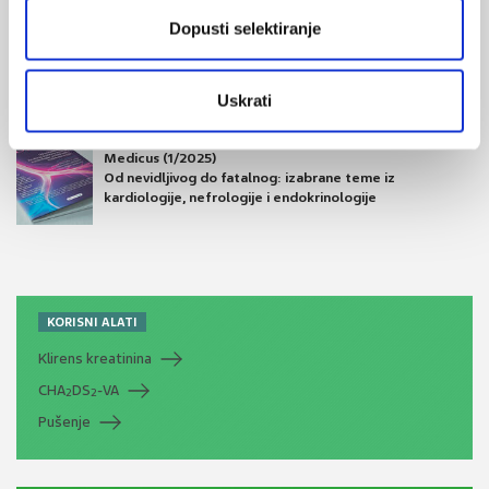
Dopusti selektiranje
Medicus (2/2025)
Muško zdravlje
Uskrati
Medicus (1/2025)
Od nevidljivog do fatalnog: izabrane teme iz
kardiologije, nefrologije i endokrinologije
KORISNI ALATI
Klirens kreatinina
CHA
DS
-VA
2
2
Pušenje