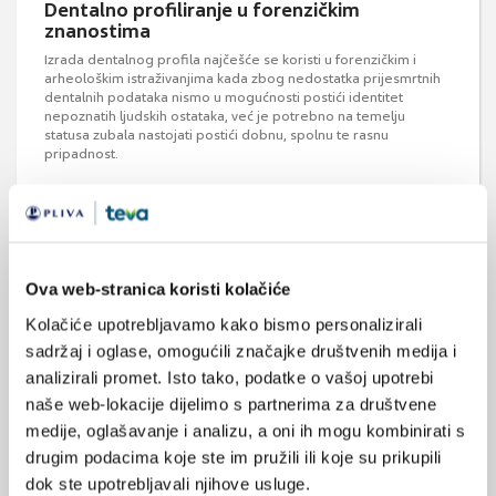
Dentalno profiliranje u forenzičkim
znanostima
Izrada dentalnog profila najčešće se koristi u forenzičkim i
arheološkim istraživanjima kada zbog nedostatka prijesmrtnih
dentalnih podataka nismo u mogućnosti postići identitet
nepoznatih ljudskih ostataka, već je potrebno na temelju
statusa zubala nastojati postići dobnu, spolnu te rasnu
pripadnost.
Ova web-stranica koristi kolačiće
Kolačiće upotrebljavamo kako bismo personalizirali
sadržaj i oglase, omogućili značajke društvenih medija i
Genetsko ispitivanje otkriva ženski spol
analizirali promet. Isto tako, podatke o vašoj upotrebi
lubanje
naše web-lokacije dijelimo s partnerima za društvene
Genetsko ispitivanje otkriva ženski spol lubanje koja je navodno
medije, oglašavanje i analizu, a oni ih mogu kombinirati s
pripadala Janu Kochanowskom, velikom poljskom
renesansnom pjesniku, objavljeno je u CMJ-u.
drugim podacima koje ste im pružili ili koje su prikupili
dok ste upotrebljavali njihove usluge.