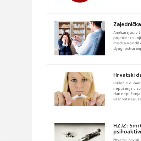
Zajednička
Analizirajući vi
pojedinaca koj
medija Reddit o
dijagnosticiran
Hrvatski d
Pušenje duhana 
nepušenja u svij
dan nepušenja. 
važnost nepuše
HZJZ: Smrt
psihoaktiv
Hrvatski zavod 