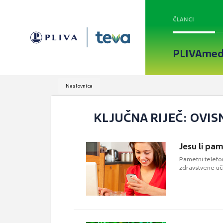
ČLANCI
PLIVAmed
Naslovnica
KLJUČNA RIJEČ: OVI
Jesu li pam
Pametni telefon
zdravstvene uč