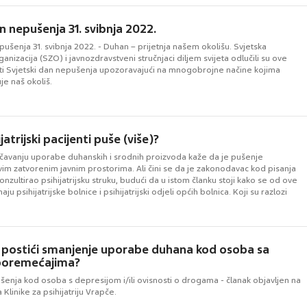
n nepušenja 31. svibnja 2022.
pušenja 31. svibnja 2022. - Duhan – prijetnja našem okolišu. Svjetska
anizacija (SZO) i javnozdravstveni stručnjaci diljem svijeta odlučili su ove
iti Svjetski dan nepušenja upozoravajući na mnogobrojne načine kojima
je naš okoliš.
jatrijski pacijenti puše (više)?
čavanju uporabe duhanskih i srodnih proizvoda kaže da je pušenje
im zatvorenim javnim prostorima. Ali čini se da je zakonodavac kod pisanja
zultirao psihijatrijsku struku, budući da u istom članku stoji kako se od ove
u psihijatrijske bolnice i psihijatrijski odjeli općih bolnica. Koji su razlozi
postići smanjenje uporabe duhana kod osoba sa
 poremećajima?
šenja kod osoba s depresijom i/ili ovisnosti o drogama - članak objavljen na
Klinike za psihijatriju Vrapče.