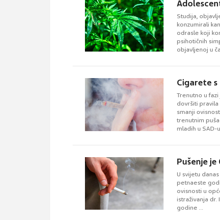
Adolescenti
Studija, objavl
konzumirali kan
odrasle koji ko
psihotičnih sim
objavljenoj u 
Cigarete 
Trenutno u fazi
dovršiti pravi
smanji ovisnos
trenutnim pušač
mladih u SAD-u,
Pušenje je
U svijetu danas 
petnaeste godi
ovisnosti u općo
istraživanja dr.
godine ...