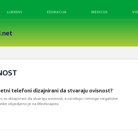
LIJEKOVI
EDUKACIJA
MEDICUS
VI
.net
SNOST
etni telefoni dizajnirani da stvaraju ovisnost?
i su dizajnirani da stvaraju ovisnost, a uzrokuju i imnoge negativne
inke objavljeno je na Medscapeu.