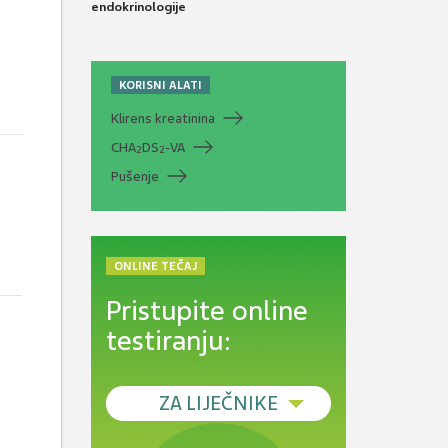
endokrinologije
KORISNI ALATI
Klirens kreatinina
CHA
DS
-VA
2
2
Pušenje
ONLINE TEČAJ
Pristupite online
testiranju:
ZA LIJEČNIKE