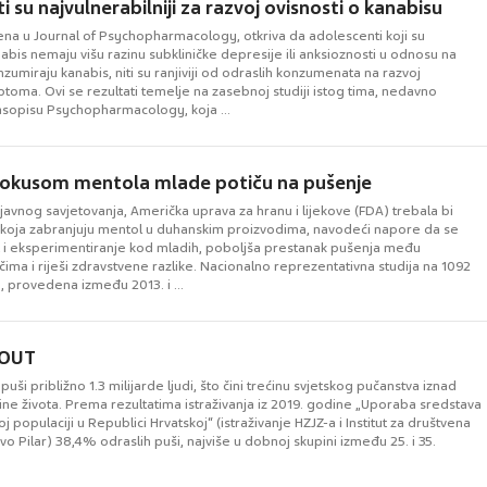
 su najvulnerabilniji za razvoj ovisnosti o kanabisu
jena u Journal of Psychopharmacology, otkriva da adolescenti koji su
abis nemaju višu razinu subkliničke depresije ili anksioznosti u odnosu na
nzumiraju kanabis, niti su ranjiviji od odraslih konzumenata na razvoj
ptoma. Ovi se rezultati temelje na zasebnoj studiji istog tima, nedavno
časopisu Psychopharmacology, koja ...
s okusom mentola mlade potiču na pušenje
 javnog savjetovanja, Američka uprava za hranu i lijekove (FDA) trebala bi
la koja zabranjuju mentol u duhanskim proizvodima, navodeći napore da se
t i eksperimentiranje kod mladih, poboljša prestanak pušenja među
ima i riješi zdravstvene razlike. Nacionalno reprezentativna studija na 1092
 provedena između 2013. i ...
 OUT
puši približno 1.3 milijarde ljudi, što čini trećinu svjetskog pučanstva iznad
ne života. Prema rezultatima istraživanja iz 2019. godine „Uporaba sredstava
j populaciji u Republici Hrvatskoj“ (istraživanje HZJZ-a i Institut za društvena
 Ivo Pilar) 38,4% odraslih puši, najviše u dobnoj skupini između 25. i 35.