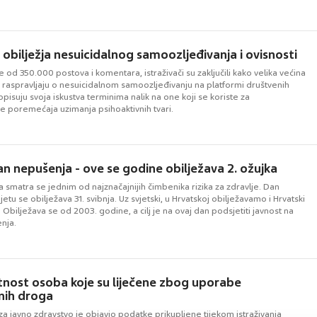
 obilježja nesuicidalnog samoozljeđivanja i ovisnosti
še od 350.000 postova i komentara, istraživači su zaključili kako velika većina
i raspravljaju o nesuicidalnom samoozljeđivanju na platformi društvenih
pisuju svoja iskustva terminima nalik na one koji se koriste za
je poremećaja uzimanja psihoaktivnih tvari.
an nepušenja - ove se godine obilježava 2. ožujka
smatra se jednim od najznačajnijih čimbenika rizika za zdravlje. Dan
etu se obilježava 31. svibnja. Uz svjetski, u Hrvatskoj obilježavamo i Hrvatski
Obilježava se od 2003. godine, a cilj je na ovaj dan podsjetiti javnost na
nja.
nost osoba koje su liječene zbog uporabe
nih droga
za javno zdravstvo je objavio podatke prikupljene tijekom istraživanja