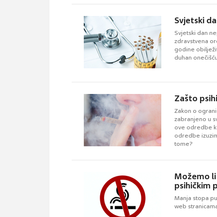
Svjetski da
Svjetski dan ne
zdravstvena org
godine obiljež
duhan onečišću
Zašto psihi
Zakon o ograni
zabranjeno u sv
ove odredbe kon
odredbe izuzimaj
tome?
Možemo li 
psihičkim
Manja stopa pu
web stranicama 