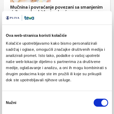
Mučnina i povraćanje povezani sa smanjenim
rizikom od gubitka trudnoće
Žene koje pate od mučnine i povraćanja tijekom trudoće imaju
manji rizik od pobačaja, čak i u najranijim tjednima trudnoće,
objavljeno je u časopisu JAMA Internal Medicine.
Ova web-stranica koristi kolačiće
Kolačiće upotrebljavamo kako bismo personalizirali
sadržaj i oglase, omogućili značajke društvenih medija i
analizirali promet. Isto tako, podatke o vašoj upotrebi
naše web-lokacije dijelimo s partnerima za društvene
medije, oglašavanje i analizu, a oni ih mogu kombinirati s
drugim podacima koje ste im pružili ili koje su prikupili
Olanzapin učinkovit u prevenciji mučnine
izazvane kemoterapijom
dok ste upotrebljavali njihove usluge.
Olanzapin se pokazao učinkovitim za prevenciju mučnine i
povraćanja izazvanih kemoterapijom, prema novom istraživanju
objavljenom u časopisu New England Journal of Medicine.
Odabir
Nužni
pristanka