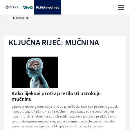
Naslovnica
KLJUČNA RIJEČ: MUČNINA
Kako lijekovi protiv pretilosti uzrokuju
mučninu
Lijekovi nove generacije protiv pretilosti, kao što je semaglutid,
mogu otopiti težinu - ali također mogu izazvati nepodnošljivu
mučninu. Znanstvenici su odredili moždani put koji je uključen u
ovu uobičajenu nuspojavu, povećavajući izglede za učinkovite
lijekove za mršavljenje od kojih se ljudi ne razboljevaju.