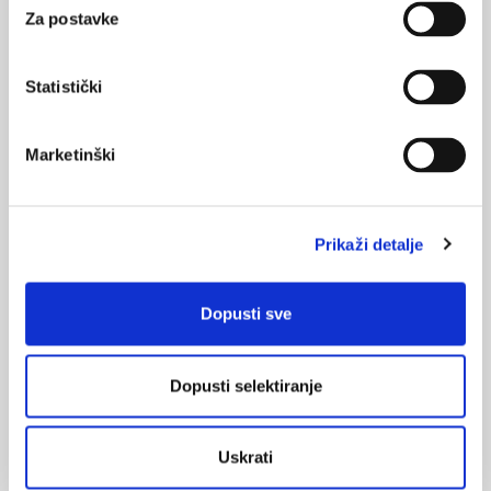
Za postavke
Statistički
Mučnina i povraćanje u ranoj trudnoći: nema
dokaza o učinkovitom postupku
Marketinški
Pretraživanjem medicinske literature autori su pronašli 37
randomiziranih kontroliranih studija u koje je bilo uključeno
5049 žena u ranoj trudnoći. Te su studije istražile učinkovitost
brojnih postupaka, uključujući akupresuru akupunkturnih točaka
Prikaži detalje
na zapešću, akustimulaciju, akupunkturu, đumbir, kamilicu,
vitamin B6, ulje od limuna, ulje od mente i nekolicina lijekova
koji se ...
Dopusti sve
Dopusti selektiranje
Uskrati
Uloga Helicobacter pylori infekcije u