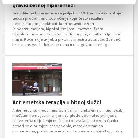
graviditetnoj hiperemezi
Graviditetna hiperemeza se javlja kod 1% trudnoća i uzrokuje
teško i protrahirano povraćanje koje često rezultira
dehidratacijom, elektrolitskom neravnotežom
(hiponatrijemijom, hipokalijemijom), metaboličkom
hipokloremijskom alkolozom, ketonurijom, gubitkom tjelesne
mase. Početak je uvijek u prvom trimestru trudnoće. Sve veći
broj znanstvenih dokaza iz dana u dan govori u prilog ...
Antiemetska terapija u hitnoj službi
Antiemetici su među najpropisivanijim lijekovima u hitnoj službi,
međutim nema jasnih smjernica glede optimalne primjene
antiemetika u liječenju mučnine i povraćanja. U ovom članku
govori se o primjeni droperidola, metoklopramida,
prometazina, prokloperazina i ondansetrona u kliničkoj praksi.