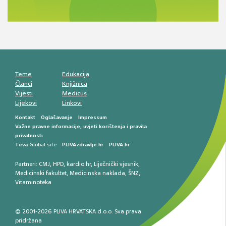
Antikoagulansi u ljekarničkoj praksi –
komunikacija, adherencija i sigurnost
Muško urološko zdravlje: od funkcionalnih
smetnji do rane onkološke dijagnostike
Mentalno zdravlje muškaraca: skriveni rizici i
kliničke posljedice
Životni stil i kardiovaskularno zdravlje
muškaraca
Teme
Edukacija
Članci
Knjižnica
Vijesti
Medicus
Lijekovi
Linkovi
Kontakt
Oglašavanje
Impressum
Važne pravne informacije, uvjeti korištenja i pravila
privatnosti
Teva
Global site
PLIVAzdravlje.hr
PLIVA.hr
Partneri:
CMJ
,
HPD
,
kardio.hr
,
Liječnički vjesnik
,
Medicinski fakultet
,
Medicinska naklada
,
ŠNZ
,
Vitaminoteka
© 2001-2026 PLIVA HRVATSKA d.o.o. Sva prava
pridržana