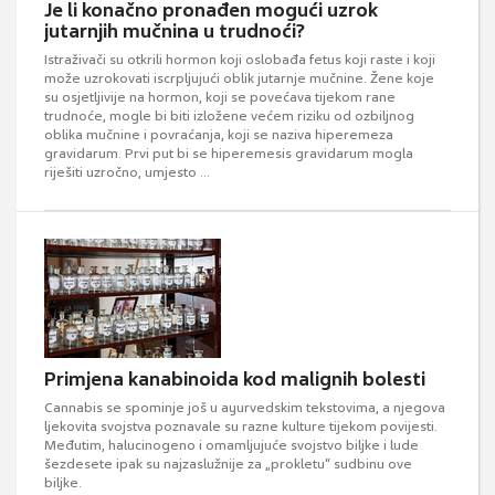
Je li konačno pronađen mogući uzrok
jutarnjih mučnina u trudnoći?
Istraživači su otkrili hormon koji oslobađa fetus koji raste i koji
može uzrokovati iscrpljujući oblik jutarnje mučnine. Žene koje
su osjetljivije na hormon, koji se povećava tijekom rane
trudnoće, mogle bi biti izložene većem riziku od ozbiljnog
oblika mučnine i povraćanja, koji se naziva hiperemeza
gravidarum. Prvi put bi se hiperemesis gravidarum mogla
riješiti uzročno, umjesto ...
Primjena kanabinoida kod malignih bolesti
Cannabis se spominje još u ayurvedskim tekstovima, a njegova
ljekovita svojstva poznavale su razne kulture tijekom povijesti.
Međutim, halucinogeno i omamljujuće svojstvo biljke i lude
šezdesete ipak su najzaslužnije za „prokletu“ sudbinu ove
biljke.