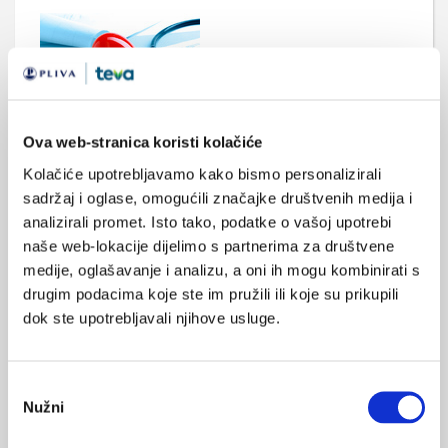
Normalne razine vitamina D u održavanju
Ova web-stranica koristi kolačiće
zdravlja kardiovaskularnog sustava
Kolačiće upotrebljavamo kako bismo personalizirali
Nakon rezultata nedavnog istraživanja provedenog među
sadržaj i oglase, omogućili značajke društvenih medija i
starijom populacijom, znanstvenici zahtijevaju dodatna
ispitivanja koja će im pomoći utvrditi kako vitamin D u obliku
analizirali promet. Isto tako, podatke o vašoj upotrebi
dodatka prehrani može spriječiti zatajenje srca.
naše web-lokacije dijelimo s partnerima za društvene
medije, oglašavanje i analizu, a oni ih mogu kombinirati s
drugim podacima koje ste im pružili ili koje su prikupili
dok ste upotrebljavali njihove usluge.
Odabir
Nužni
pristanka
Medix: Zdravlje žena u menopauzi