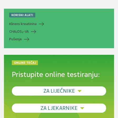
KORISNI ALATI
Klirens kreatinina
CHA
DS
-VA
2
2
Pušenje
ONLINE TEČAJ
Pristupite online testiranju:
ZA LIJEČNIKE
Debljina - od prevencije do personalizirane
ZA LJEKARNIKE
terapije
Novi pogled na migrenu: komorbiditeti, spolne