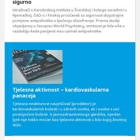
sigurno
Istraživači s Karolinskog instituta u Švedskoj i kolege suradnici u
Njemačkoj, SAD-u i Finskoj proučavali su sigurnost dugotrajne
primjene antipsihotika u liječenju shizofrenije. Prema studiji
objavljenoj u časopisu World Psychiatry, smrtnost je bila viša u
razdoblju kada pacijenti nisu uzimali antipsihotike.
Tjelesna aktivnost – kardiovaskularna
panaceja
Tjelesna neaktivnost navješćivač (prediktor) je
kardiovaskularnih bolesti i u zdravih osoba, ali i osoba s već
postojećom bolesti. S javnozdravstvenoga gledišta, nijedan
lijek nije toliko moćan kao tjelesna aktivnost u bilo kojoj životnoj
dobi.