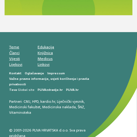
razlike i nove terapije
Antikoagulansi u ljekarničkoj praksi –
komunikacija, adherencija i sigurnost
Muško urološko zdravlje: od funkcionalnih
smetnji do rane onkološke dijagnostike
Mentalno zdravlje muškaraca: skriveni rizici i
kliničke posljedice
Životni stil i kardiovaskularno zdravlje
muškaraca
Teme
Edukacija
Članci
Knjižnica
Vijesti
Medicus
Lijekovi
Linkovi
Kontakt
Oglašavanje
Impressum
Važne pravne informacije, uvjeti korištenja i pravila
privatnosti
Teva
Global site
PLIVAzdravlje.hr
PLIVA.hr
Partneri:
CMJ
,
HPD
,
kardio.hr
,
Liječnički vjesnik
,
Medicinski fakultet
,
Medicinska naklada
,
ŠNZ
,
Vitaminoteka
© 2001-2026 PLIVA HRVATSKA d.o.o. Sva prava
pridržana