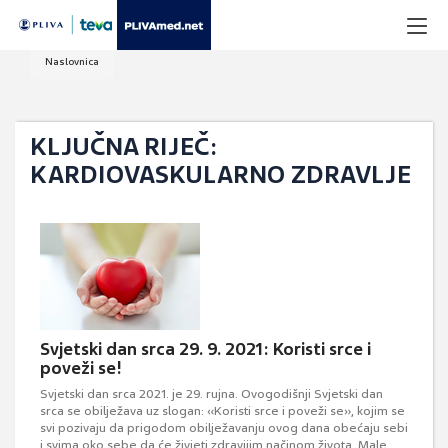
Naslovnica
KLJUČNA RIJEČ:
KARDIOVASKULARNO ZDRAVLJE
Svjetski dan srca 29. 9. 2021: Koristi srce i
poveži se!
Svjetski dan srca 2021. je 29. rujna. Ovogodišnji Svjetski dan
srca se obilježava uz slogan: «Koristi srce i poveži se», kojim se
svi pozivaju da prigodom obilježavanju ovog dana obećaju sebi
i svima oko sebe da će živjeti zdravijim načinom života. Male