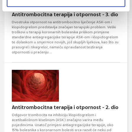
Antitrombocitna terapija i otpornost - 3. dio
Dvostruka otpornost na antitrombocitno liječenje ASK-om i
klopidogrelom predstavlja značajan terapijski problem. Veliki
troškovi u terapiji koronarnih bolesnika prilikom primjene
standardne antiagregacijske terapije ASK-om i klopidogrelom
te dolaskom u smjernice novijih, još skupljih lijekova, kao što su
prasugrel i tikagrelor, nameću opravdanost testiranja
otpornosti u praćenju ...
Antitrombocitna terapija i otpornost - 2. dio
Odgovor trombocita na inhibiciju klopidogrelom i
acetilsalicilnom kiselinom (ASK) značajno varira među
pojedincima. Unatoč primjeni antiagregacijske terapije, oko
15% bolesnika s koronarnom bolesti srca razvit će neku od