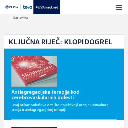
Naslovnica
KLJUČNA RIJEČ: KLOPIDOGREL
Antiagregacijska terapija kod
cerebrovaskularnih bolesti
Ovaj prikaz pokušava dati što objektivniji presjek aktualnog
stanja u antiagregacijskoj terapiji.