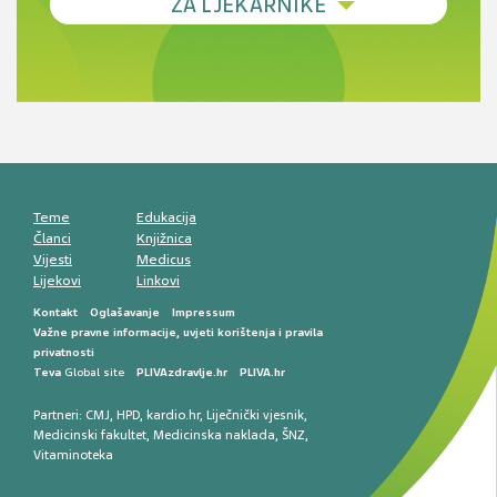
ZA LJEKARNIKE
terapije
Novi pogled na migrenu: komorbiditeti, spolne
razlike i nove terapije
Antikoagulansi u ljekarničkoj praksi –
komunikacija, adherencija i sigurnost
Muško urološko zdravlje: od funkcionalnih
smetnji do rane onkološke dijagnostike
Mentalno zdravlje muškaraca: skriveni rizici i
kliničke posljedice
Životni stil i kardiovaskularno zdravlje
muškaraca
Teme
Edukacija
Članci
Knjižnica
Vijesti
Medicus
Lijekovi
Linkovi
Kontakt
Oglašavanje
Impressum
Važne pravne informacije, uvjeti korištenja i pravila
privatnosti
Teva
Global site
PLIVAzdravlje.hr
PLIVA.hr
Partneri:
CMJ
,
HPD
,
kardio.hr
,
Liječnički vjesnik
,
Medicinski fakultet
,
Medicinska naklada
,
ŠNZ
,
Vitaminoteka