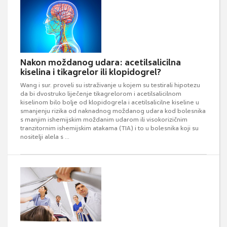
Nakon moždanog udara: acetilsalicilna
kiselina i tikagrelor ili klopidogrel?
Wang i sur. proveli su istraživanje u kojem su testirali hipotezu
da bi dvostruko liječenje tikagrelorom i acetilsalicilnom
kiselinom bilo bolje od klopidogrela i acetilsalicilne kiseline u
smanjenju rizika od naknadnog moždanog udara kod bolesnika
s manjim ishemijskim moždanim udarom ili visokorizičnim
tranzitornim ishemijskim atakama (TIA) i to u bolesnika koji su
nositelji alela s ...