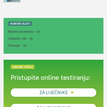
KORISNI ALATI
Klirens kreatinina
CHA
DS
-VA
2
2
Pušenje
ONLINE TEČAJ
Pristupite online testiranju:
ZA LIJEČNIKE
Debljina - od prevencije do personalizirane