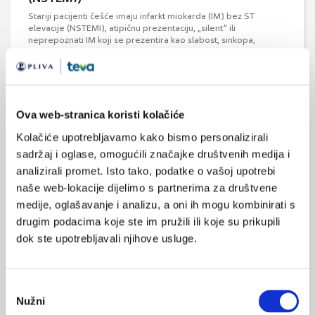
Stariji pacijenti češće imaju infarkt miokarda (IM) bez ST
elevacije (NSTEMI), atipičnu prezentaciju, „silent“ ili
neprepoznati IM koji se prezentira kao slabost, sinkopa,
nespecifični bolovi u epigastriju, te znakove srčanog
popuštanja.
Ova web-stranica koristi kolačiće
Kolačiće upotrebljavamo kako bismo personalizirali
sadržaj i oglase, omogućili značajke društvenih medija i
analizirali promet. Isto tako, podatke o vašoj upotrebi
naše web-lokacije dijelimo s partnerima za društvene
Antitrombotska terapija u bolesnika s
medije, oglašavanje i analizu, a oni ih mogu kombinirati s
fibrilacijom atrija i planiranom PCI
drugim podacima koje ste im pružili ili koje su prikupili
Prevalencija fibrilacije atrija u razvijenim zemljama je oko 1-2%
dok ste upotrebljavali njihove usluge.
te oko 20% tih bolesnika s vremenom zahtijeva perkutanu
koronarnu intervenciju (PCI). Navedeni bolesnici predstavljaju
posebno rizičnu skupinu jer zahtijevaju neku vrstu kontinuirane
antikoagulantne terapije i istovremenu primjenu dvostruke
Odabir
antitrombocitne terapije acetilsalicilnom kiselinom (ASA) i
nekim od P2Y12 inhibitora ( ...
Nužni
pristanka