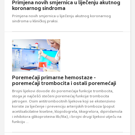
Primjena novih smjernica u liječenju akutnog
koronarnog sindroma
Primjena novih smjernica u liječenju akutnog koronarnog
sindroma u kliničkoj praksi.
Poremećaji primarne hemostaze -
poremećaji trombocita i ostali poremećaji
Brojni lijekovi dovode do poremećaja funkcije trombocita,
stoga je najčešći stečeni poremećaj funkcije trombocita
jatrogen. Osim antitrombocitnih lijekova koji se ekstenzivno
koriste za liječenje i prevenciju arterijskih tromboza (poput
acetilsalicilatne kiseline, klopidogrela, tikagrelora, dipiridamola
i inhibitora glikoproteina IIb/IIIa), i brojni drugi lijekovi utječu na
funkciju ...