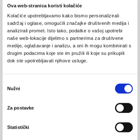
Ova web-stranica koristi kolačiće
Rizik od prijeloma kostiju je najveći nakon gastričnog bajpasa u
odnosu na vertikalnu gastroplastiku s trakom ili na želučani
Kolačiće upotrebljavamo kako bismo personalizirali
zavoj, prema istraživanju objavljenom u časopisu Journal of
sadržaj i oglase, omogućili značajke društvenih medija i
Internal Medicine.
analizirali promet. Isto tako, podatke o vašoj upotrebi
naše web-lokacije dijelimo s partnerima za društvene
medije, oglašavanje i analizu, a oni ih mogu kombinirati s
drugim podacima koje ste im pružili ili koje su prikupili
dok ste upotrebljavali njihove usluge.
Inhibitori protonske pumpe i povećanje rizika
Odabir
od frakture kod djece
Nužni
pristanka
Upotreba inhibitora protonske pumpe (PPI) kod djece
povezana je s malim, ali značajnim rizikom za bilo koji prijelom,
pokazalo je istraživanje objavljeno u časopisu JAMA Pediatrics.
Za postavke
Statistički