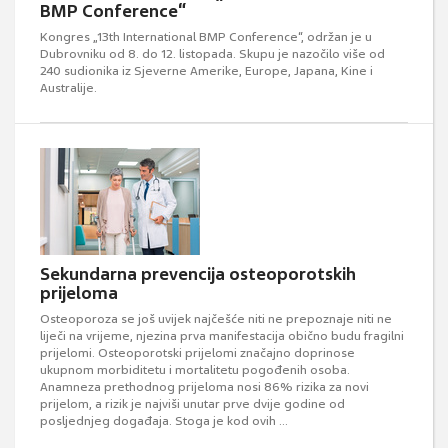
BMP Conference“
Kongres „13th International BMP Conference“, održan je u
Dubrovniku od 8. do 12. listopada. Skupu je nazočilo više od
240 sudionika iz Sjeverne Amerike, Europe, Japana, Kine i
Australije.
Sekundarna prevencija osteoporotskih
prijeloma
Osteoporoza se još uvijek najčešće niti ne prepoznaje niti ne
liječi na vrijeme, njezina prva manifestacija obično budu fragilni
prijelomi. Osteoporotski prijelomi značajno doprinose
ukupnom morbiditetu i mortalitetu pogođenih osoba.
Anamneza prethodnog prijeloma nosi 86% rizika za novi
prijelom, a rizik je najviši unutar prve dvije godine od
posljednjeg događaja. Stoga je kod ovih ...