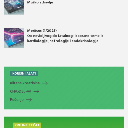
Muško zdravlje
Medicus (1/2025)
Od nevidljivog do fatalnog: izabrane teme iz
kardiologije, nefrologije i endokrinologije
KORISNI ALATI
Klirens kreatinina
CHA
DS
-VA
2
2
Pušenje
ONLINE TEČAJ