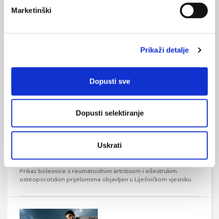
Marketinški
Atopijski dermatitis povezan s rizikom loma
Prikaži detalje
Odrasli s atopijskim dermatitisom mogu se suočiti sa značajno
povećanim rizikom za frakturu, pokazala je opservacijska
studija.
Dopusti sve
Dopusti selektiranje
Uskrati
Prikaz bolesnice: RA i osteoporotski prijelomi
Prikaz bolesnice s reumatoidnim artritisom i višestrukim
osteoporotskim prijelomima objavljen u Liječničkom vjesniku.