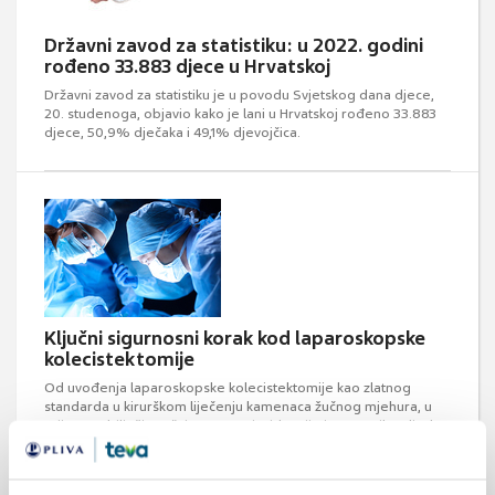
Državni zavod za statistiku: u 2022. godini
rođeno 33.883 djece u Hrvatskoj
Državni zavod za statistiku je u povodu Svjetskog dana djece,
20. studenoga, objavio kako je lani u Hrvatskoj rođeno 33.883
djece, 50,9% dječaka i 49,1% djevojčica.
Ključni sigurnosni korak kod laparoskopske
kolecistektomije
Od uvođenja laparoskopske kolecistektomije kao zlatnog
standarda u kirurškom liječenju kamenaca žučnog mjehura, u
svijetu se bilježi značajan porast incidencije jatrogenih ozljeda
žučnih vodova.