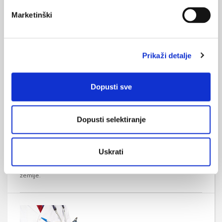
Regionalne razlike u standardiziranim stopama mortaliteta od
Marketinški
akutnog i ponovljenog infarkta miokarda u Republici Hrvatskoj
od 2015. do 2019. godine, članak objavljen u Liječničkom
vjesniku.
Prikaži detalje
Dopusti sve
Dopusti selektiranje
Trendovi kretanja mortaliteta u Hrvatskoj u
prva dva desetljeća 21. stoljeća
Negativni demografski trendovi u Hrvatskoj (negativna prirodna
Uskrati
promjena, negativni migracijski saldo i starenje stanovništva)
imaju sve značajniji utjecaj na društveno-gospodarski razvoj
zemlje.