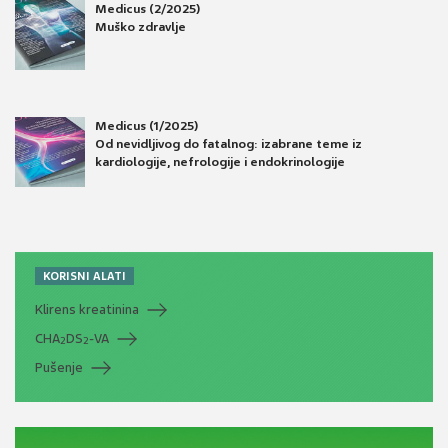
Medicus (2/2025)
Muško zdravlje
Medicus (1/2025)
Od nevidljivog do fatalnog: izabrane teme iz
kardiologije, nefrologije i endokrinologije
KORISNI ALATI
Klirens kreatinina
CHA
DS
-VA
2
2
Pušenje