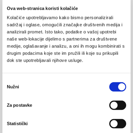
Ova web-stranica koristi kolačiće
Kolačiće upotrebljavamo kako bismo personalizirali
sadržaj i oglase, omogućili značajke društvenih medija i
analizirali promet. Isto tako, podatke o vašoj upotrebi
naše web-lokacije dijelimo s partnerima za društvene
I manje od 5000 koraka na dan smanjuje
medije, oglašavanje i analizu, a oni ih mogu kombinirati s
mortalitet
drugim podacima koje ste im pružili ili koje su prikupili
Svakodnevno hodanje od najmanje 3967 koraka smanjuje rizik
dok ste upotrebljavali njihove usluge.
od umiranja od bilo kojeg uzroka, a 2337 koraka dnevno
smanjuje rizik od umiranja od bolesti srca i krvnih žila,
objavljeno je u European Journal of Preventive Cardiology.
Odabir
Nužni
pristanka
Za postavke
Statistički
Stope smrtnosti od infarkta miokarda u
Hrvatskoj nadilaze prosjek EU