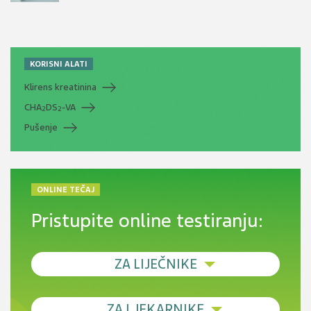
KORISNI ALATI
Klirens kreatinina
CHA
DS
-VA
2
2
Pušenje
ONLINE TEČAJ
Pristupite online testiranju:
ZA LIJEČNIKE
Debljina - od prevencije do personalizirane
ZA LJEKARNIKE
terapije