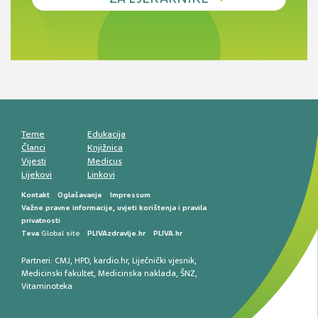
Novi pogled na migrenu: komorbiditeti, spolne
razlike i nove terapije
Antikoagulansi u ljekarničkoj praksi –
komunikacija, adherencija i sigurnost
Muško urološko zdravlje: od funkcionalnih
smetnji do rane onkološke dijagnostike
Mentalno zdravlje muškaraca: skriveni rizici i
kliničke posljedice
Životni stil i kardiovaskularno zdravlje
muškaraca
Teme
Edukacija
Članci
Knjižnica
Vijesti
Medicus
Lijekovi
Linkovi
Kontakt
Oglašavanje
Impressum
Važne pravne informacije, uvjeti korištenja i pravila
privatnosti
Teva
Global site
PLIVAzdravlje.hr
PLIVA.hr
Partneri:
CMJ
,
HPD
,
kardio.hr
,
Liječnički vjesnik
,
Medicinski fakultet
,
Medicinska naklada
,
ŠNZ
,
Vitaminoteka