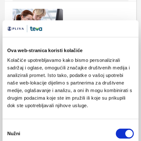
Novi diplomski studij u Hrvatskoj:
Ova web-stranica koristi kolačiće
Biomedicinsko inžinjerstvo
Kolačiće upotrebljavamo kako bismo personalizirali
Fakultet elektrotehnike i računarstva Sveučilišta u Zagrebu
sadržaj i oglase, omogućili značajke društvenih medija i
(FER) i Fakultet strojarstva i brodogradnje Sveučilišta u Zagrebu
(FSB) uvode prvi združeni sveučilišni diplomski studij
analizirali promet. Isto tako, podatke o vašoj upotrebi
Biomedicinsko inženjerstvo.
naše web-lokacije dijelimo s partnerima za društvene
medije, oglašavanje i analizu, a oni ih mogu kombinirati s
drugim podacima koje ste im pružili ili koje su prikupili
dok ste upotrebljavali njihove usluge.
Odabir
Nužni
pristanka
Sigurno korištenje digitalnih zdravstvenih