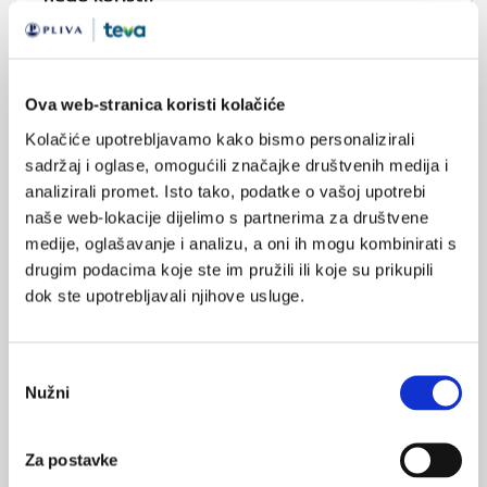
Prema velikoj studiji Women's Health Initiative (WHI) hormonsko
nadomjesno liječenje (HNL) ne preporuča se u svrhu
prevencije nekih kroničnih bolesti poput koronarne bolesti srca
ili kognitivnog oštećenja budući da ima više štete nego koristi.
Ova web-stranica koristi kolačiće
Kolačiće upotrebljavamo kako bismo personalizirali
sadržaj i oglase, omogućili značajke društvenih medija i
analizirali promet. Isto tako, podatke o vašoj upotrebi
naše web-lokacije dijelimo s partnerima za društvene
medije, oglašavanje i analizu, a oni ih mogu kombinirati s
drugim podacima koje ste im pružili ili koje su prikupili
Vitamin D i gustoća kosti u
dok ste upotrebljavali njihove usluge.
postmenopauzalnih žena
Studija objavljena u časopisu The Journal of Clinical
Endocrinology & Metabolism (JCEM) ispitivala je utjecaj
dodataka prehrani u obliku kalcija i vitamina D na zdravlje kosti
Odabir
u postmenopauzalnih žena. Ispitanice nisu imale dokazanih
Nužni
pristanka
deficita kalcija ili vitamina D u organizmu.
Za postavke