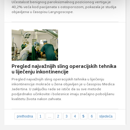
Učestalost benignog paroksizmalnog pozicionog vertiga je
40,2% veća kod pacijenata s ostoporozom, pokazala je studija
objavljena u časopisu Laryngoscope.
Pregled najvažnijih sling operacijskih tehnika
u liječenju inkontinencije
Pregled najvažnijih sling operacijskih tehnika u liječenju
inkontinencije mokraće u žena objavljen je u časopisu Medica
Jadertina. U zaključku rada se ističe da su sve metode
podjednako učinkovite i bolesnice imaju značajno poboljšanu
kvalitetu života nakon zahvata.
...
prethodna
1
2
3
4
5
6
sljedeća