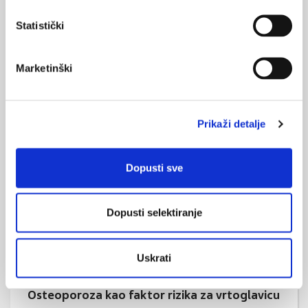
Statistički
Marketinški
Hormonsko liječenje u klimakteriju i
postmenopauzi: dobrobiti i rizici
Hormonsko menopauzalno liječenje (HML) oduvijek je, kao
uostalom i svi stavovi o spolnim steroidima, bilo područje
Prikaži detalje
rasprave i prijepora. Unatoč znanstvenoj argumentaciji i
kliničkim dokazima na tom području, još uvijek postoji znatna
razlika u preporukama i indikacijama za HML između
regulatornih agencija i struke.
Dopusti sve
Dopusti selektiranje
Uskrati
Osteoporoza kao faktor rizika za vrtoglavicu