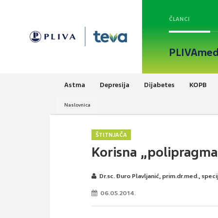
ČLANCI
PLIVAmed
Astma
Depresija
Dijabetes
KOPB
Naslovnica
ŠTITNJAČA
Korisna „polipragma
Dr.sc. Đuro Plavljanić, prim.dr.med., specij
06.05.2014.