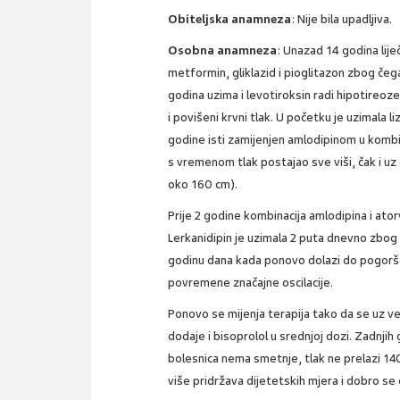
Obiteljska anamneza
: Nije bila upadljiva.
Osobna anamneza
: Unazad 14 godina lije
metformin, gliklazid i pioglitazon zbog čega
godina uzima i levotiroksin radi hipotireoze
i povišeni krvni tlak. U početku je uzimala li
godine isti zamijenjen amlodipinom u kombina
s vremenom tlak postajao sve viši, čak i uz d
oko 160 cm).
Prije 2 godine kombinacija amlodipina i ator
Lerkanidipin je uzimala 2 puta dnevno zbog č
godinu dana kada ponovo dolazi do pogorš
povremene značajne oscilacije.
Ponovo se mijenja terapija tako da se uz ve
dodaje i bisoprolol u srednjoj dozi. Zadnjih
bolesnica nema smetnje, tlak ne prelazi 14
više pridržava dijetetskih mjera i dobro se 