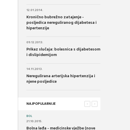
12.01.2014.
Kronično bubrežno zatajenje -
posljedica nereguliranog dijabetesa i
hipertenzije
09.12.2013.
Prikaz slučaja: bolesnica s dijabetesom
i dislipidemijom
14.11.2013.
Neregulirana arterijska hipertenzija i
njene posljedice
NAJPOPULARNIJE
<
>
BOL
21.10.2015.
Bolna leđa - medicinske vježbe (nove