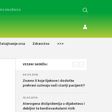
DEO KNJIŽNICA
Zatajivanje srca
Zdravstvo
>>>
VEZANI SADRŽAJ
<
>
04.04.2016.
Znamo li koje lijekove i dodatke
prehrani uzimaju naši stariji pacijenti?
10.04.2014.
Aterogena dislipidemija u dijabetesu i
debljini te kardiovaskularni rizik