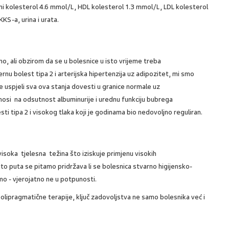
pni kolesterol 4.6 mmol/L, HDL kolesterol 1.3 mmol/L, LDL kolesterol
KS-a, urina i urata.
no, ali obzirom da se u bolesnice u isto vrijeme treba
ećernu bolest tipa 2 i arterijska hipertenzija uz adipozitet, mi smo
je uspjeli sva ova stanja dovesti u granice normale uz
osi na odsutnost albuminurije i urednu funkciju bubrega
ti tipa 2 i visokog tlaka koji je godinama bio nedovoljno reguliran.
visoka tjelesna težina što iziskuje primjenu visokih
sto puta se pitamo pridržava li se bolesnica stvarno higijensko-
mo - vjerojatno ne u potpunosti.
polipragmatične terapije, ključ zadovoljstva ne samo bolesnika već i