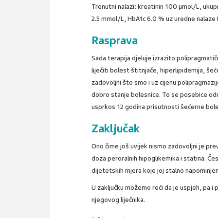
Trenutni nalazi: kreatinin 100 µmol/L, uku
2.5 mmol/L, HbA1c 6.0 % uz uredne nalaze K
Rasprava
Sada terapija djeluje izrazito polipragmatič
liječiti bolest štitnjače, hiperlipidemija, š
zadovoljni što smo i uz cijenu polipragmazi
dobro stanje bolesnice. To se posebice odn
usprkos 12 godina prisutnosti šećerne boles
Zaključak
Ono čime još uvijek nismo zadovoljni je pre
doza peroralnih hipoglikemika i statina. Če
dijetetskih mjera koje joj stalno napominje
U zaključku možemo reći da je uspjeh, pa i 
njegovog liječnika.