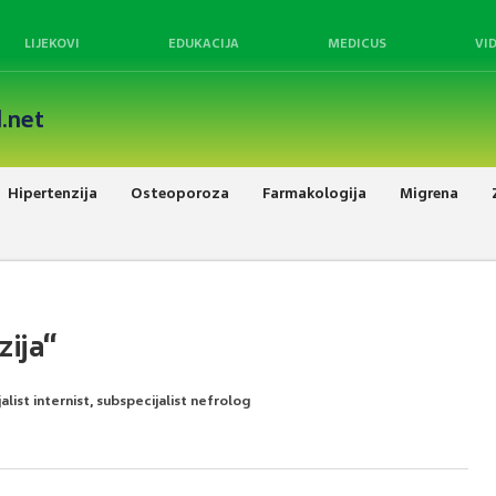
LIJEKOVI
EDUKACIJA
MEDICUS
VI
.net
Hipertenzija
Osteoporoza
Farmakologija
Migrena
zija“
alist internist, subspecijalist nefrolog