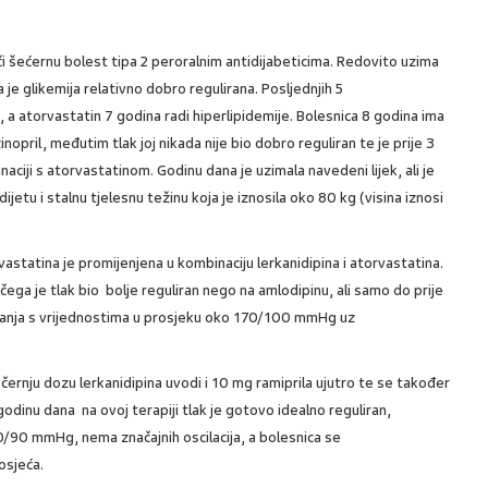
či šećernu bolest tipa 2 peroralnim antidijabeticima. Redovito uzima
 je glikemija relativno dobro regulirana. Posljednjih 5
, a atorvastatin 7 godina radi hiperlipidemije. Bolesnica 8 godina ima
zinopril, međutim tlak joj nikada nije bio dobro reguliran te je prije 3
ciji s atorvastatinom. Godinu dana je uzimala navedeni lijek, ali je
ijetu i stalnu tjelesnu težinu koja je iznosila oko 80 kg (visina iznosi
vastatina je promijenjena u kombinaciju lerkanidipina i atorvastatina.
ega je tlak bio bolje reguliran nego na amlodipinu, ali samo do prije
anja s vrijednostima u prosjeku oko 170/100 mmHg uz
černju dozu lerkanidipina uvodi i 10 mg ramiprila ujutro te se također
 godinu dana na ovoj terapiji tlak je gotovo idealno reguliran,
0/90 mmHg, nema značajnih oscilacija, a bolesnica se
osjeća.