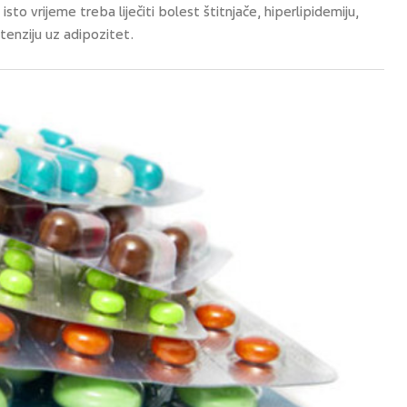
to vrijeme treba liječiti bolest štitnjače, hiperlipidemiju,
rtenziju uz adipozitet.