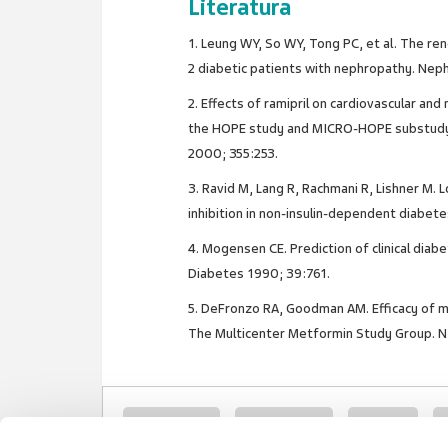
Literatura
1. Leung WY, So WY, Tong PC, et al. The reno
2 diabetic patients with nephropathy. Neph
2. Effects of ramipril on cardiovascular an
the HOPE study and MICRO-HOPE substudy.
2000; 355:253.
3. Ravid M, Lang R, Rachmani R, Lishner M
inhibition in non-insulin-dependent diabete
4. Mogensen CE. Prediction of clinical diab
Diabetes 1990; 39:761.
5. DeFronzo RA, Goodman AM. Efficacy of m
The Multicenter Metformin Study Group. N 
polipragmazija
hiperlipidemija
dijabetes
a