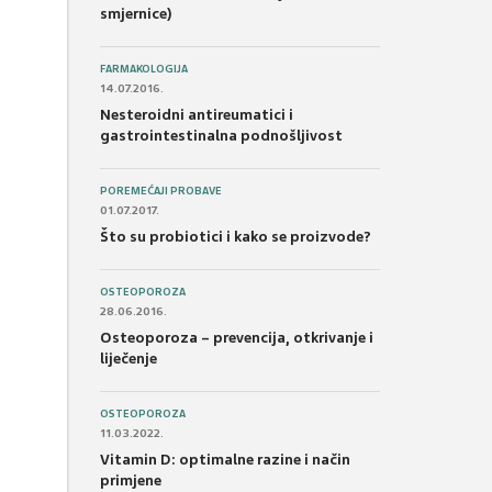
smjernice)
FARMAKOLOGIJA
14.07.2016.
Nesteroidni antireumatici i
gastrointestinalna podnošljivost
POREMEĆAJI PROBAVE
01.07.2017.
Što su probiotici i kako se proizvode?
OSTEOPOROZA
28.06.2016.
Osteoporoza – prevencija, otkrivanje i
liječenje
OSTEOPOROZA
11.03.2022.
Vitamin D: optimalne razine i način
primjene