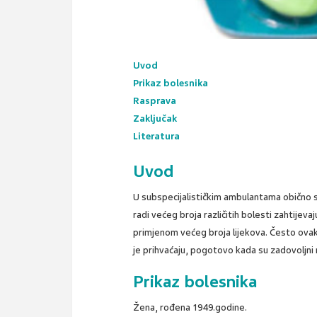
Uvod
Prikaz bolesnika
Rasprava
Zaključak
Literatura
Uvod
U subspecijalističkim ambulantama obično 
radi većeg broja različitih bolesti zahtijeva
primjenom većeg broja lijekova. Često ovakv
je prihvaćaju, pogotovo kada su zadovoljni r
Prikaz bolesnika
Žena, rođena 1949.godine.