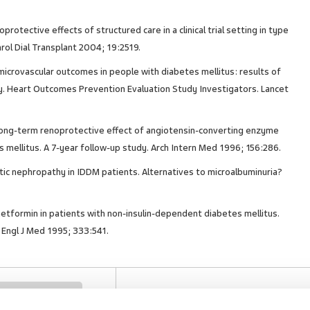
protective effects of structured care in a clinical trial setting in type
rol Dial Transplant 2004; 19:2519.
d microvascular outcomes in people with diabetes mellitus: results of
 Heart Outcomes Prevention Evaluation Study Investigators. Lancet
. Long-term renoprotective effect of angiotensin-converting enzyme
s mellitus. A 7-year follow-up study. Arch Intern Med 1996; 156:286.
etic nephropathy in IDDM patients. Alternatives to microalbuminuria?
etformin in patients with non-insulin-dependent diabetes mellitus.
Engl J Med 1995; 333:541.
rterijska hipertenzija
SVIĐA
POVRA
0