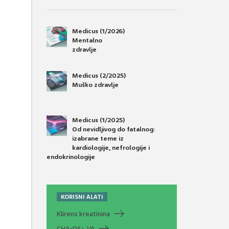
Medicus (1/2026)
Mentalno
zdravlje
Medicus (2/2025)
Muško zdravlje
Medicus (1/2025)
Od nevidljivog do fatalnog:
izabrane teme iz
kardiologije, nefrologije i
endokrinologije
KORISNI ALATI
Klirens kreatinina
CHA
DS
-VA