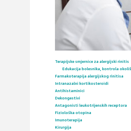
Terapijske smjernice za alergijski rinitis
Edukacija bolesnika, kontrola okoli
Farmakoterapija alergijskog rinitisa
Intranazalni kortikosteroidi
Antihistaminici
Dekongestivi
Antagonisti leukotrijenskih receptora
Fiziološka otopina
Imunoterapija
Kirurgija