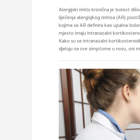
Alergijski rinitis kronična je bolest diš
liječenja alergisjkog rinitisa (AR) p
kojima se AR definira kao upalna bole
mjesto imaju intranazalni kortikosteroi
Kako su se intranazalni kortikosteroidi 
djeluju na sve simptome u nosu, oni mog