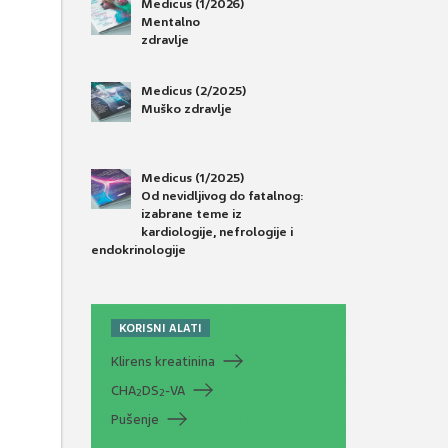
Medicus (1/2026)
Mentalno
zdravlje
Medicus (2/2025)
Muško zdravlje
Medicus (1/2025)
Od nevidljivog do fatalnog:
izabrane teme iz
kardiologije, nefrologije i
endokrinologije
KORISNI ALATI
Klirens kreatinina
CHA
DS
-VA
2
2
Pušenje