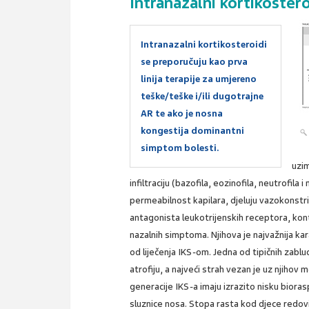
Intranazalni kortikostero
Intranazalni kortikosteroidi
se preporučuju kao prva
linija terapije za umjereno
teške/teške i/ili dugotrajne
AR te ako je nosna
kongestija dominantni
simptom bolesti.
uzim
infiltraciju (bazofila, eozinofila, neutrofil
permeabilnost kapilara, djeluju vazokonstrik
antagonista leukotrijenskih receptora, kont
nazalnih simptoma. Njihova je najvažnija ka
od liječenja IKS-om. Jedna od tipičnih zablu
atrofiju, a najveći strah vezan je uz njihov
generacije IKS-a imaju izrazito nisku bioras
sluznice nosa. Stopa rasta kod djece redovi