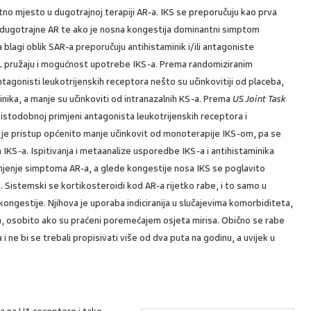
o mjesto u dugotrajnoj terapiji AR-a. IKS se preporučuju kao prva
li dugotrajne AR te ako je nosna kongestija dominantni simptom
a blagi oblik SAR-a preporučuju antihistaminik i/ili antagoniste
L pružaju i mogućnost upotrebe IKS-a. Prema randomiziranim
ntagonisti leukotrijenskih receptora nešto su učinkovitiji od placeba,
minika, a manje su učinkoviti od intranazalnih KS-a. Prema
US Joint Task
o istodobnoj primjeni antagonista leukotrijenskih receptora i
aj je pristup općenito manje učinkovit od monoterapije IKS-om, pa se
KS-a. Ispitivanja i metaanalize usporedbe IKS-a i antihistaminika
njenje simptoma AR-a, a glede kongestije nosa IKS se poglavito
a. Sistemski se kortikosteroidi kod AR-a rijetko rabe, i to samo u
ongestije. Njihova je uporaba indiciranija u slučajevima komorbiditeta,
sa, osobito ako su praćeni poremećajem osjeta mirisa. Obično se rabe
i ne bi se trebali propisivati više od dva puta na godinu, a uvijek u