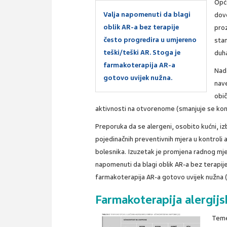
Opće
Valja napomenuti da blagi
dovo
oblik AR-a bez terapije
proz
često progredira u umjereno
stam
teški/teški AR. Stoga je
duha
farmakoterapija AR-a
Nada
gotovo uvijek nužna.
nave
obič
aktivnosti na otvorenome (smanjuje se kon
Preporuka da se alergeni, osobito kućni, izbj
pojedinačnih preventivnih mjera u kontroli 
bolesnika. Izuzetak je promjena radnog mjes
napomenuti da blagi oblik AR-a bez terapij
farmakoterapija AR-a gotovo uvijek nužna (1
Farmakoterapija alergijsk
Temel