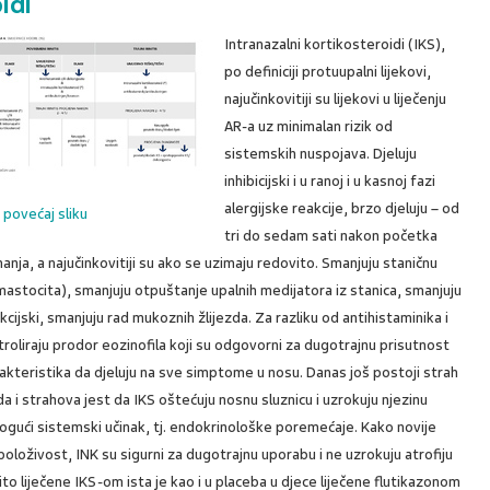
idi
Intranazalni kortikosteroidi (IKS),
po definiciji protuupalni lijekovi,
najučinkovitiji su lijekovi u liječenju
AR-a uz minimalan rizik od
sistemskih nuspojava. Djeluju
inhibicijski i u ranoj i u kasnoj fazi
alergijske reakcije, brzo djeluju – od
povećaj sliku
tri do sedam sati nakon početka
anja, a najučinkovitiji su ako se uzimaju redovito. Smanjuju staničnu
a i mastocita), smanjuju otpuštanje upalnih medijatora iz stanica, smanjuju
cijski, smanjuju rad mukoznih žlijezda. Za razliku od antihistaminika i
roliraju prodor eozinofila koji su odgovorni za dugotrajnu prisutnost
rakteristika da djeluju na sve simptome u nosu. Danas još postoji strah
da i strahova jest da IKS oštećuju nosnu sluznicu i uzrokuju njezinu
 mogući sistemski učinak, tj. endokrinološke poremećaje. Kako novije
položivost, INK su sigurni za dugotrajnu uporabu i ne uzrokuju atrofiju
to liječene IKS-om ista je kao i u placeba u djece liječene flutikazonom