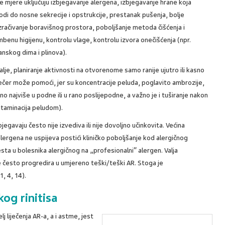
 mjere uključuju izbjegavanje alergena, izbjegavanje hrane koja
di do nosne sekrecije i opstrukcije, prestanak pušenja, bolje
račivanje boravišnog prostora, poboljšanje metoda čišćenja i
benu higijenu, kontrolu vlage, kontrolu izvora onečišćenja (npr.
nskog dima i plinova).
lje, planiranje aktivnosti na otvorenome samo ranije ujutro ili kasno
čer može pomoći, jer su koncentracije peluda, poglavito ambrozije,
no najviše u podne ili u rano poslijepodne, a važno je i tuširanje nakon
taminacija peludom).
egavaju često nije izvediva ili nije dovoljno učinkovita. Većina
alergena ne uspijeva postići kliničko poboljšanje kod alergičnog
ta u bolesnika alergičnog na „profesionalni“ alergen. Valja
e često progredira u umjereno teški/teški AR. Stoga je
, 4, 14).
og rinitisa
j liječenja AR-a, a i astme, jest