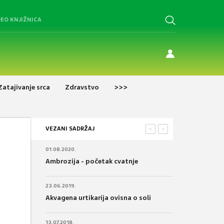
DEO KNJIŽNICA
Zatajivanje srca
Zdravstvo
>>>
VEZANI SADRŽAJ
<
>
01.08.2020.
Ambrozija - početak cvatnje
23.06.2019.
Akvagena urtikarija ovisna o soli
13.07.2018.