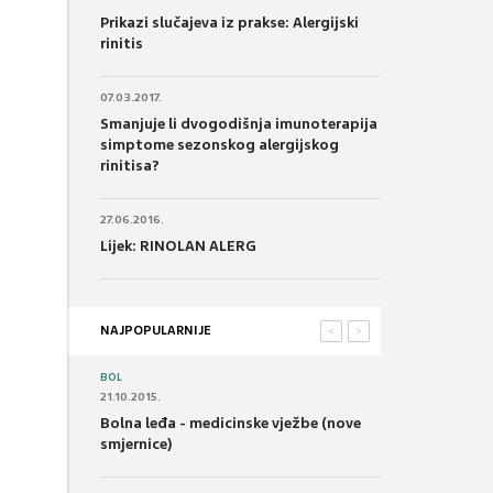
Prikazi slučajeva iz prakse: Alergijski
rinitis
07.03.2017.
Smanjuje li dvogodišnja imunoterapija
simptome sezonskog alergijskog
rinitisa?
27.06.2016.
Lijek: RINOLAN ALERG
NAJPOPULARNIJE
<
>
BOL
21.10.2015.
Bolna leđa - medicinske vježbe (nove
smjernice)