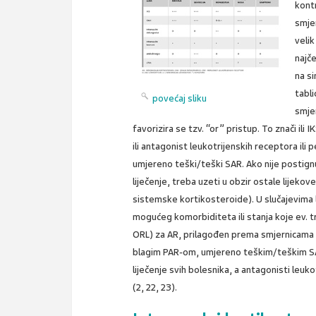
kont
smje
velik
najče
na s
tabli
povećaj sliku
smje
favorizira se tzv. “or” pristup. To znači ili 
ili antagonist leukotrijenskih receptora ili 
umjereno teški/teški SAR. Ako nije postig
liječenje, treba uzeti u obzir ostale lijekov
sistemske kortikosteroide). U slučajevima 
mogućeg komorbiditeta ili stanja koje ev. t
ORL) za AR, prilagođen prema smjernicama ARI
blagim PAR-om, umjereno teškim/teškim SAR
liječenje svih bolesnika, a antagonisti leu
(2, 22, 23).