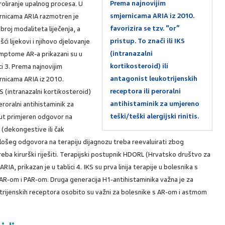
Prema najnovijim
roliranje upalnog procesa. U
smjernicama ARIA iz 2010.
rnicama ARIA razmotren je
favorizira se tzv. “or”
 broj modaliteta liječenja, a
pristup. To znači ili IKS
šći lijekovi i njihovo djelovanje
(intranazalni
imptome AR-a prikazani su u
kortikosteroid) ili
ci 3. Prema najnovijim
antagonist leukotrijenskih
rnicama ARIA iz 2010.
receptora ili peroralni
IKS (intranazalni kortikosteroid)
antihistaminik za umjereno
peroralni antihistaminik za
teški/teški alergijski rinitis.
nut primjeren odgovor na
e (dekongestive ili čak
lošeg odgovora na terapiju dijagnozu treba reevaluirati zbog
reba kirurški riješiti. Terapijski postupnik HDORL (Hrvatsko društvo za
A, prikazan je u tablici 4. IKS su prva linija terapije u bolesnika s
-om i PAR-om. Druga generacija H1-antihistaminika važna je za
kotrijenskih receptora osobito su važni za bolesnike s AR-om i astmom