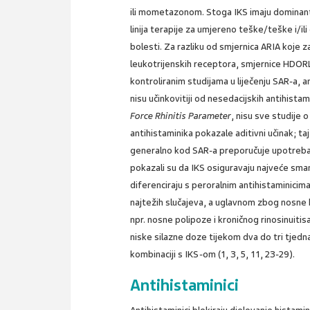
ili mometazonom. Stoga IKS imaju dominantn
linija terapije za umjereno teške/teške i/i
bolesti. Za razliku od smjernica ARIA koje z
leukotrijenskih receptora, smjernice HDOR
kontroliranim studijama u liječenju SAR-a, a
nisu učinkovitiji od nesedacijskih antihista
Force Rhinitis Parameter
, nisu sve studije 
antihistaminika pokazale aditivni učinak; t
generalno kod SAR-a preporučuje upotreba I
pokazali su da IKS osiguravaju najveće sma
diferenciraju s peroralnim antihistaminicim
najtežih slučajeva, a uglavnom zbog nosne k
npr. nosne polipoze i kroničnog rinosinuiti
niske silazne doze tijekom dva do tri tjedna 
kombinaciji s IKS-om (1, 3, 5, 11, 23-29).
Antihistaminici