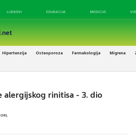
LIJEKOVI
EDUKACIJA
MEDICUS
VI
.net
Hipertenzija
Osteoporoza
Farmakologija
Migrena
 alergijskog rinitisa - 3. dio
. ORL