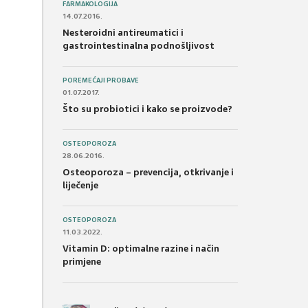
FARMAKOLOGIJA
14.07.2016.
Nesteroidni antireumatici i
gastrointestinalna podnošljivost
POREMEĆAJI PROBAVE
01.07.2017.
Što su probiotici i kako se proizvode?
OSTEOPOROZA
28.06.2016.
Osteoporoza – prevencija, otkrivanje i
liječenje
OSTEOPOROZA
11.03.2022.
Vitamin D: optimalne razine i način
primjene