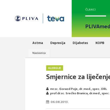
ČLANCI
PLIVAmed
Astma
Depresija
Dijabetes
KOPB
Naslovnica
ALERGIJE
Smjernice za liječenje
mr.sc. Gorazd Poje, dr. med., spec. ORL
prof.dr.sc. Srećko Branica, dr.med., spec
06.08.2013.