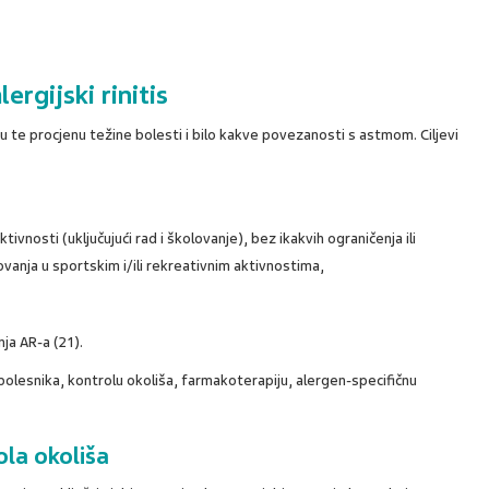
ergijski rinitis
u te procjenu težine bolesti i bilo kakve povezanosti s astmom. Ciljevi
ivnosti (uključujući rad i školovanje), bez ikakvih ograničenja ili
anja u sportskim i/ili rekreativnim aktivnostima,
nja AR-a (21).
bolesnika, kontrolu okoliša, farmakoterapiju, alergen-specifičnu
ola okoliša