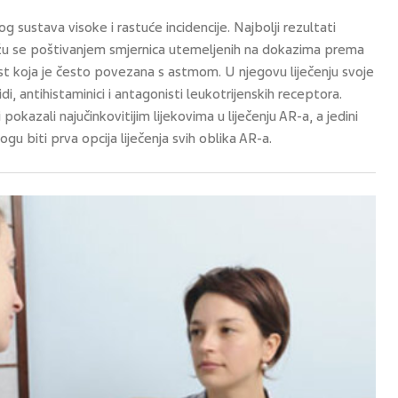
nog sustava visoke i rastuće incidencije. Najbolji rezultati
ostižu se poštivanjem smjernica utemeljenih na dokazima prema
st koja je često povezana s astmom. U njegovu liječenju svoje
di, antihistaminici i antagonisti leukotrijenskih receptora.
pokazali najučinkovitijim lijekovima u liječenju AR-a, a jedini
u biti prva opcija liječenja svih oblika AR-a.