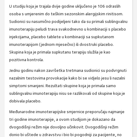
U studiju koja je trajala dvije godine uključeno je 106 odraslih
osoba s umjerenim do teškim sezonskim alergijskim rinitisom.
Sudionici su nasumično podijeljeni tako da su primali sublingvalnu
imunoterapiju peludi trava svakodnevno u kombinaciji s placebo
injekcijama, placebo tablete u kombinaciji sa supkutanom
imunoterapijom (jednom mjesečno) ili dvostruki placebo.
Skupina koja je primala supkutanu terapiju služila je kao
pozitivna kontrola.
Jednu godinu nakon završetka tretmana sudionici su podvrgnuti
nazalnim testovima provokacije kako bi se vidjelo jesu li nazalni
simptomi smanjeni. Rezultati skupine koja je primala samo
sublingvalnu imunoterapiju nisu se razlikovali od skupine koja je
dobivala placebo.
Međunarodne imunoterapijske smjernice preporučaju najmanje
tri godine imunoterapije, a ovom studijom je dokazano da
dvogodišnji režim nije dovoljno učinkovit. Dvogodišnji režim
donio bi uštede u zdravstvu i bio bi pogodniji za pacijente, no