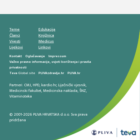
Mentalno zdravlje muškaraca: skriveni rizici i
kliničke posljedice
Životni stil i kardiovaskularno zdravlje
muškaraca
Teme
Edukacija
Članci
Knjižnica
Vijesti
Medicus
Lijekovi
Linkovi
Kontakt
Oglašavanje
Impressum
Važne pravne informacije, uvjeti korištenja i pravila
privatnosti
Teva
Global site
PLIVAzdravlje.hr
PLIVA.hr
Partneri:
CMJ
,
HPD
,
kardio.hr
,
Liječnički vjesnik
,
Medicinski fakultet
,
Medicinska naklada
,
ŠNZ
,
Vitaminoteka
© 2001-2026 PLIVA HRVATSKA d.o.o. Sva prava
pridržana