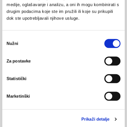
Izloženost peludi trava povezana s većim fizičkim
medije, oglašavanje i analizu, a oni ih mogu kombinirati s
simptomima i poteškoćama
drugim podacima koje ste im pružili ili koje su prikupili
dok ste upotrebljavali njihove usluge.
29.08.2024.
Razvoj plave i zelene infrastrukture u cilju očuvanja
zdravlja
Odabir
Nužni
pristanka
21.04.2024.
Čimbenici rizika za pojavu i razvoj alergijskih bolesti
Za postavke
09.07.2021.
Visoko alergena pelud trava
Statistički
29.07.2018.
Istraživanje podupire tzv. higijensku hipotezu
Marketinški
NAJPOPULARNIJE
<
>
Prikaži detalje