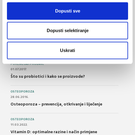
BOL
21.10.2015.
Dopusti sve
Bolna leđa - medicinske vježbe (nove smjernice)
Dopusti selektiranje
FARMAKOLOGIJA
14.07.2016.
Nesteroidni antireumatici i gastrointestinalna
podnošljivost
Uskrati
POREMEĆAJI PROBAVE
01.07.2017.
Što su probiotici i kako se proizvode?
OSTEOPOROZA
28.06.2016.
Osteoporoza – prevencija, otkrivanje i liječenje
OSTEOPOROZA
11.03.2022.
Vitamin D: optimalne razine i način primjene