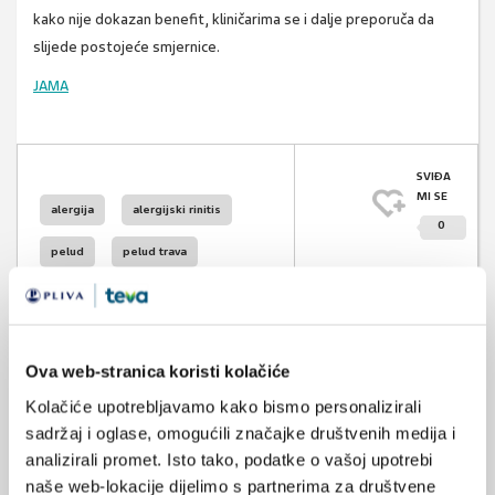
kako nije dokazan benefit, kliničarima se i dalje preporuča da
slijede postojeće smjernice.
JAMA
SVIĐA
MI SE
alergija
alergijski rinitis
0
pelud
pelud trava
POVRATAK
NA VRH
Ova web-stranica koristi kolačiće
Kolačiće upotrebljavamo kako bismo personalizirali
VEZANI SADRŽAJ
sadržaj i oglase, omogućili značajke društvenih medija i
<
>
analizirali promet. Isto tako, podatke o vašoj upotrebi
11.06.2025.
naše web-lokacije dijelimo s partnerima za društvene