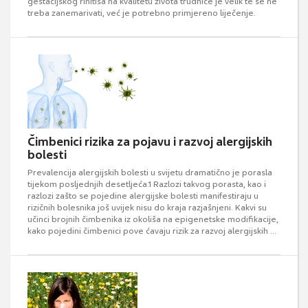
gestacijskog rinitisa na kvalitetu života trudnice je velik te se ne
treba zanemarivati, već je potrebno primjereno liječenje.
Čimbenici rizika za pojavu i razvoj alergijskih
bolesti
Prevalencija alergijskih bolesti u svijetu dramatično je porasla
tijekom posljednjih desetljeća.1 Razlozi takvog porasta, kao i
razlozi zašto se pojedine alergijske bolesti manifestiraju u
rizičnih bolesnika još uvijek nisu do kraja razjašnjeni. Kakvi su
učinci brojnih čimbenika iz okoliša na epigenetske modifikacije,
kako pojedini čimbenici pove ćavaju rizik za razvoj alergijskih ...