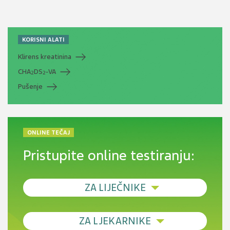
KORISNI ALATI
Klirens kreatinina
CHA
DS
-VA
2
2
Pušenje
ONLINE TEČAJ
Pristupite online testiranju:
ZA LIJEČNIKE
Debljina - od prevencije do personalizirane
ZA LJEKARNIKE
terapije