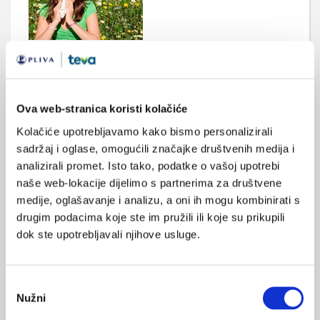
Alergijski rinitis i astma
Alergijski rinitis i astma u podlozi su jedinstveni poremećaj gdje
se bolest manifestira u gornjim ili donjim dišnim putevima ili na
obje razine. Najčešće, bolest počine zasebno, a tijekom godina
Ova web-stranica koristi kolačiće
oboli i drugi organ, a tada su simptomatologija i liječenje teži i
neophodno je liječenje obje bolesti istovremeno. Alergijski
Kolačiće upotrebljavamo kako bismo personalizirali
rinitis i astma su sastavnice alergijskog sindroma jedinstvenih ...
sadržaj i oglase, omogućili značajke društvenih medija i
analizirali promet. Isto tako, podatke o vašoj upotrebi
naše web-lokacije dijelimo s partnerima za društvene
medije, oglašavanje i analizu, a oni ih mogu kombinirati s
drugim podacima koje ste im pružili ili koje su prikupili
dok ste upotrebljavali njihove usluge.
Obilježen međunarodni dan borbe protiv
ambrozije
Odabir
Nužni
Prva ljetna subota je proglašena Međunarodnim danom
pristanka
ambrozije s ciljem podizanja svijesti i razumijevanja javnosti o