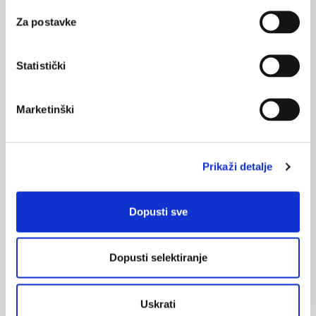
problemu širenja ambrozije i njezinom utjecaju na zdravlje i
okoliš.
Za postavke
Statistički
Marketinški
Je li intrapartalna primjena antibiotika
povezana s astmom u djece?
Prikaži detalje
Ova studija imala je za cilj procijeniti povezanost između
intrapartalne primjene antibiotika (IABX) i astme te alergijskog
rinitisa kod djece u dobi od 6, 8 i 10 godina.
Dopusti sve
Dopusti selektiranje
Uskrati