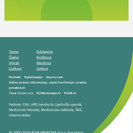
Novi pogled na migrenu: komorbiditeti, spolne
razlike i nove terapije
Antikoagulansi u ljekarničkoj praksi –
komunikacija, adherencija i sigurnost
Muško urološko zdravlje: od funkcionalnih
smetnji do rane onkološke dijagnostike
Mentalno zdravlje muškaraca: skriveni rizici i
kliničke posljedice
Životni stil i kardiovaskularno zdravlje
muškaraca
Teme
Edukacija
Članci
Knjižnica
Vijesti
Medicus
Lijekovi
Linkovi
Kontakt
Oglašavanje
Impressum
Važne pravne informacije, uvjeti korištenja i pravila
privatnosti
Teva
Global site
PLIVAzdravlje.hr
PLIVA.hr
Partneri:
CMJ
,
HPD
,
kardio.hr
,
Liječnički vjesnik
,
Medicinski fakultet
,
Medicinska naklada
,
ŠNZ
,
Vitaminoteka
© 2001-2026 PLIVA HRVATSKA d.o.o. Sva prava