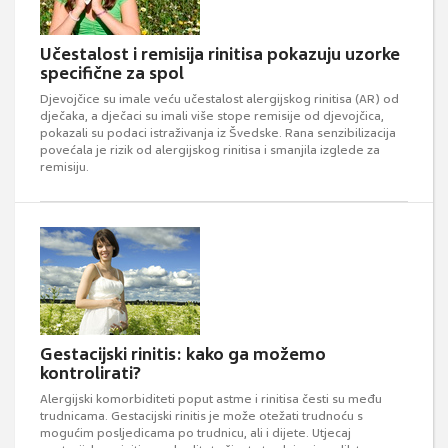
Učestalost i remisija rinitisa pokazuju uzorke
specifične za spol
Djevojčice su imale veću učestalost alergijskog rinitisa (AR) od
dječaka, a dječaci su imali više stope remisije od djevojčica,
pokazali su podaci istraživanja iz Švedske. Rana senzibilizacija
povećala je rizik od alergijskog rinitisa i smanjila izglede za
remisiju.
Gestacijski rinitis: kako ga možemo
kontrolirati?
Alergijski komorbiditeti poput astme i rinitisa česti su među
trudnicama. Gestacijski rinitis je može otežati trudnoću s
mogućim posljedicama po trudnicu, ali i dijete. Utjecaj