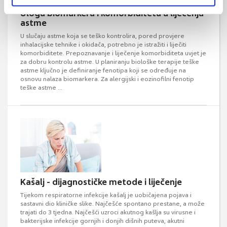
Uloga biomarkera i komorbiditeta u liječenju
astme
U slučaju astme koja se teško kontrolira, pored provjere
inhalacijske tehnike i okidača, potrebno je istražiti i liječiti
komorbiditete. Prepoznavanje i liječenje komorbiditeta uvjet je
za dobru kontrolu astme. U planiranju biološke terapije teške
astme ključno je definiranje fenotipa koji se određuje na
osnovu nalaza biomarkera. Za alergijski i eozinofilni fenotip
teške astme ...
Kašalj - dijagnostičke metode i liječenje
Tijekom respiratorne infekcije kašalj je uobičajena pojava i
sastavni dio kliničke slike. Najčešće spontano prestane, a može
trajati do 3 tjedna. Najčešći uzroci akutnog kašlja su virusne i
bakterijske infekcije gornjih i donjih dišnih puteva, akutni