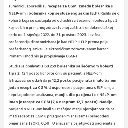
suradnici usporedili su
recepte za CGM između bolesnika s
NELP-om i bolesnika koji se služe engleskim
(ELP). Radilo se o
kohorti koja se sastojala od odraslih sa šećernom bolesti tipa 2
koji su bili u primarnoj zdravstvenoj zaštiti ili endokrinološkoj
skrbi od 1. siječnja 2022. do 31. prosinca 2023. Jezična
preferencija dihotomizirana je kao NELP ili ELP prema polju
preferiranog jezika u elektroničkom zdravstvenom kartonu.
Primarni ishod bio je propisivanje CGM-a.
Studija je obuhvatila
69.269 bolesnika sa šećernom bolesti
tipa 2
; 12,1 posto kohorte činili su pacijenti s NELP-om.
Istraživači su otkrili da je
12,2 posto pacijenata imalo barem
jedan recept za CGM
. U usporedbi s pacijentima s ELP-om, u
neprilagođenim analizama,
manji udio pacijenata s NELP-om
imao je recept za CGM (7,4 naspram 12,7 posto)
. Nadalje,
pacijenti s NELP-om imali su značajno manju vjerojatnost da će
imati recept za CGM u prilagođenim analizama (prilagođeni
omjer šansi [aOR], 0,58). U analizama osjetljivosti pacijenata s