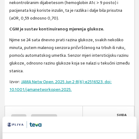
nekontroliranim dijabetesom (hemoglobin A1c > 9 posto) i
pacijenata koji koriste inzulin, ta je razlika i dalje bila prisutna
(aOR, 0,59 odnosno 0,70).
CGM je sustav kontinuiranog mjerenja glukoze.
Njime se 24 sata dnevno prati razina glukoze, svakih nekoliko
minuta, putem malenog senzora pričvršćenog na trbuh ili ruku,
pomoću automatskog umetka. Senzor mjeri intersticijsku razinu
glukoze, odnosno razinu glukoze koja se nalazi u tekućini između
stanica.
Izvor:
JAMA Netw Open. 2025 Jun 2;8(6):e2516523. doi:
10.1001/jamanetworkopen.2025.
SVIĐA
šećer
kontinuirano
MI SE
0
mjerenje glukoze