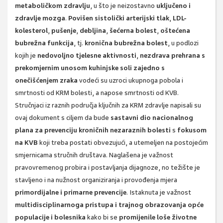
metaboličkom zdravlju
, u što je neizostavno
uključeno i
zdravlje mozga
.
Povišen sistolički arterijski tlak
,
LDL-
kolesterol
,
pušenje
,
debljina
,
šećerna bolest
,
oštećena
bubrežna funkcija
, tj.
kronična bubrežna bolest
, u podlozi
kojih je
nedovoljno tjelesne aktivnosti
,
nezdrava prehrana s
prekomjernim unosom kuhinjske soli zajedno s
onečišćenjem zraka
vodeći su uzroci ukupnoga pobola i
smrtnosti od KRM bolesti, a napose smrtnosti od KVB.
Stručnjaci iz raznih područja ključnih za KRM zdravlje napisali su
ovaj dokument s ciljem da bude
sastavni dio nacionalnog
plana za prevenciju kroničnih nezaraznih bolesti
s
fokusom
na KVB
koji treba postati obvezujući, a utemeljen na postojećim
smjernicama stručnih društava. Naglašena je važnost
pravovremenog probira i postavljanja dijagnoze, no težište je
stavljeno i na nužnost organiziranja i provođenja mjera
primordijalne i primarne prevencije
. Istaknuta je važnost
multidisciplinarnoga pristupa i trajnog obrazovanja opće
populacije i bolesnika
kako bi se
promijenile loše životne