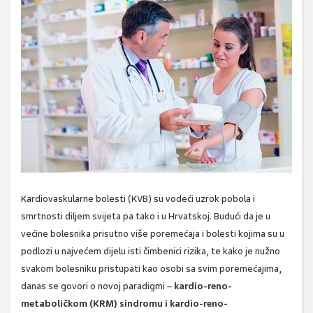
Kardiovaskularne bolesti (KVB) su vodeći uzrok pobola i
smrtnosti diljem svijeta pa tako i u Hrvatskoj. Budući da je u
većine bolesnika prisutno više poremećaja i bolesti kojima su u
podlozi u najvećem dijelu isti čimbenici rizika, te kako je nužno
svakom bolesniku pristupati kao osobi sa svim poremećajima,
danas se govori o novoj paradigmi –
kardio-reno-
metaboličkom (KRM) sindromu i kardio-reno-