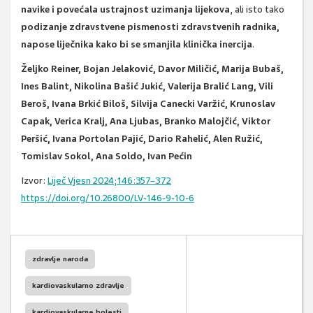
navike i povećala ustrajnost uzimanja lijekova
, ali isto tako
podizanje zdravstvene pismenosti zdravstvenih radnika,
napose liječnika kako bi se smanjila klinička inercija
.
Željko Reiner, Bojan Jelaković, Davor Miličić, Marija Bubaš,
Ines Balint, Nikolina Bašić Jukić, Valerija Bralić Lang, Vili
Beroš, Ivana Brkić Biloš, Silvija Canecki Varžić, Krunoslav
Capak, Verica Kralj, Ana Ljubas, Branko Malojčić, Viktor
Peršić, Ivana Portolan Pajić, Dario Rahelić, Alen Ružić,
Tomislav Sokol, Ana Soldo, Ivan Pećin
Izvor:
Liječ Vjesn
2024;146:357–372
https://doi.org/10.26800/LV-146-9-10-6
zdravlje naroda
kardiovaskularno zdravlje
kardiovaskularne bolesti