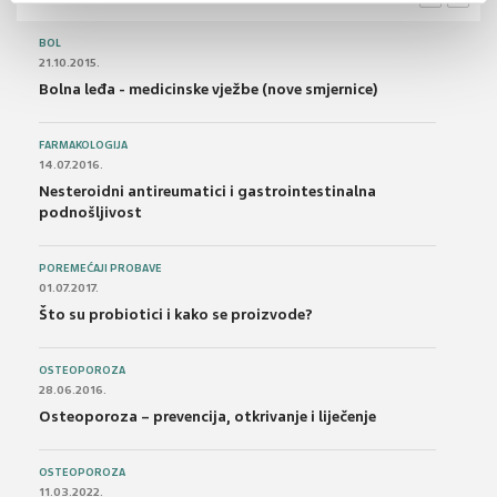
BOL
21.10.2015.
Bolna leđa - medicinske vježbe (nove smjernice)
FARMAKOLOGIJA
14.07.2016.
Nesteroidni antireumatici i gastrointestinalna
podnošljivost
POREMEĆAJI PROBAVE
01.07.2017.
Što su probiotici i kako se proizvode?
OSTEOPOROZA
28.06.2016.
Osteoporoza – prevencija, otkrivanje i liječenje
OSTEOPOROZA
11.03.2022.