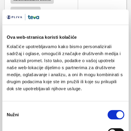
renalno zdravlje
SVIĐA
MI SE
bolesti bubrega
sol
1
hipertenzija
Ova web-stranica koristi kolačiće
POVRATAK
NA VRH
metaboličko zdravlje
Kolačiće upotrebljavamo kako bismo personalizirali
sadržaj i oglase, omogućili značajke društvenih medija i
metabolički sindrom
analizirali promet. Isto tako, podatke o vašoj upotrebi
metabolički poremećaj
naše web-lokacije dijelimo s partnerima za društvene
medije, oglašavanje i analizu, a oni ih mogu kombinirati s
tjelesna aktivnost
drugim podacima koje ste im pružili ili koje su prikupili
dok ste upotrebljavali njihove usluge.
Odabir
Nužni
pristanka
VEZANI SADRŽAJ
<
>
30.07.2025.