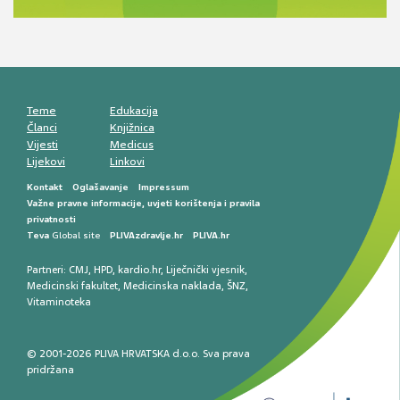
Muško urološko zdravlje: od funkcionalnih
smetnji do rane onkološke dijagnostike
Mentalno zdravlje muškaraca: skriveni rizici i
kliničke posljedice
Životni stil i kardiovaskularno zdravlje
muškaraca
Teme
Edukacija
Članci
Knjižnica
Vijesti
Medicus
Lijekovi
Linkovi
Kontakt
Oglašavanje
Impressum
Važne pravne informacije, uvjeti korištenja i pravila
privatnosti
Teva
Global site
PLIVAzdravlje.hr
PLIVA.hr
Partneri:
CMJ
,
HPD
,
kardio.hr
,
Liječnički vjesnik
,
Medicinski fakultet
,
Medicinska naklada
,
ŠNZ
,
Vitaminoteka
© 2001-2026 PLIVA HRVATSKA d.o.o. Sva prava
pridržana