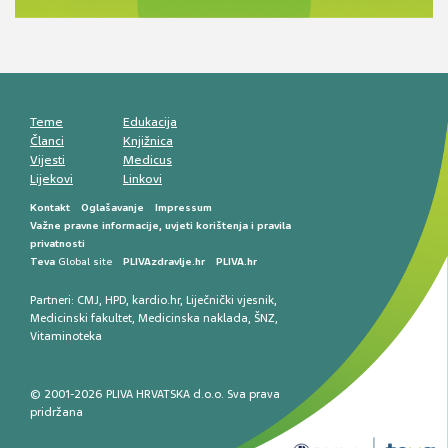
smetnji do rane onkološke dijagnostike
Mentalno zdravlje muškaraca: skriveni rizici i
kliničke posljedice
Životni stil i kardiovaskularno zdravlje
muškaraca
Teme
Edukacija
Članci
Knjižnica
Vijesti
Medicus
Lijekovi
Linkovi
Kontakt
Oglašavanje
Impressum
Važne pravne informacije, uvjeti korištenja i pravila
privatnosti
Teva
Global site
PLIVAzdravlje.hr
PLIVA.hr
Partneri:
CMJ
,
HPD
,
kardio.hr
,
Liječnički vjesnik
,
Medicinski fakultet
,
Medicinska naklada
,
ŠNZ
,
Vitaminoteka
© 2001-2026 PLIVA HRVATSKA d.o.o. Sva prava
pridržana