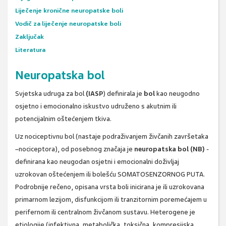
Liječenje kronične neuropatske boli
Vodič za liječenje neuropatske boli
Zaključak
Literatura
Neuropatska bol
Svjetska udruga za bol
(IASP
) definirala je
bol
kao neugodno
osjetno i emocionalno iskustvo udruženo s akutnim ili
potencijalnim oštećenjem tkiva.
Uz nociceptivnu bol (nastaje podraživanjem živčanih završetaka
–nociceptora), od posebnog značaja je
neuropatska bol (NB)
-
definirana kao neugodan osjetni i emocionalni doživljaj
uzrokovan oštećenjem ili bolešću SOMATOSENZORNOG PUTA.
Podrobnije rečeno, opisana vrsta boli inicirana je ili uzrokovana
primarnom lezijom, disfunkcijom ili tranzitornim poremećajem u
perifernom ili centralnom živčanom sustavu. Heterogene je
etiologije (infektivna, metabolička, toksična, kompresijska,