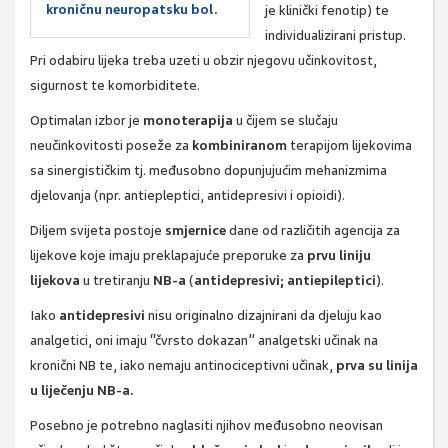
kroničnu neuropatsku bol.
je klinički fenotip) te
individualizirani pristup.
Pri odabiru lijeka treba uzeti u obzir njegovu učinkovitost,
sigurnost te komorbiditete.
Optimalan izbor je
monoterapija
u čijem se slučaju
neučinkovitosti poseže za
kombiniranom
terapijom lijekovima
sa sinergističkim tj. međusobno dopunjujućim mehanizmima
djelovanja (npr. antiepleptici, antidepresivi i opioidi).
Diljem svijeta postoje
smjernice
dane od različitih agencija za
lijekove koje imaju preklapajuće preporuke za
prvu liniju
lijekova
u tretiranju
NB-a
(
antidepresivi; antiepileptici
).
Iako
antidepresivi
nisu originalno dizajnirani da djeluju kao
analgetici, oni imaju “čvrsto dokazan” analgetski učinak na
kronični NB te, iako nemaju antinociceptivni učinak,
prva su linija
u liječenju NB-a.
Posebno je potrebno naglasiti njihov međusobno neovisan