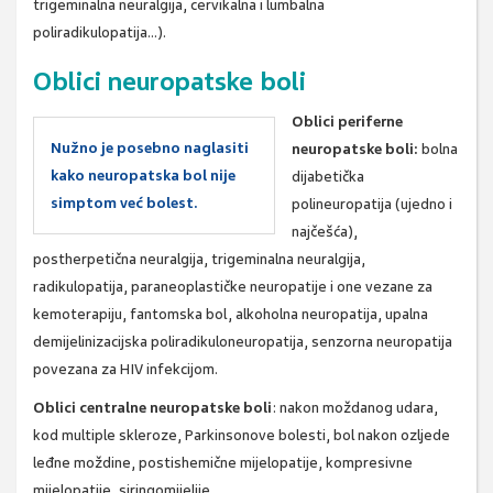
trigeminalna neuralgija, cervikalna i lumbalna
poliradikulopatija…).
Oblici neuropatske boli
Oblici periferne
Nužno je posebno naglasiti
neuropatske boli:
bolna
kako neuropatska bol nije
dijabetička
simptom već bolest.
polineuropatija (ujedno i
najčešća),
postherpetična neuralgija, trigeminalna neuralgija,
radikulopatija, paraneoplastičke neuropatije i one vezane za
kemoterapiju, fantomska bol, alkoholna neuropatija, upalna
demijelinizacijska poliradikuloneuropatija, senzorna neuropatija
povezana za HIV infekcijom.
Oblici centralne neuropatske boli
: nakon moždanog udara,
kod multiple skleroze, Parkinsonove bolesti, bol nakon ozljede
leđne moždine, postishemične mijelopatije, kompresivne
mijelopatije, siringomijelije…