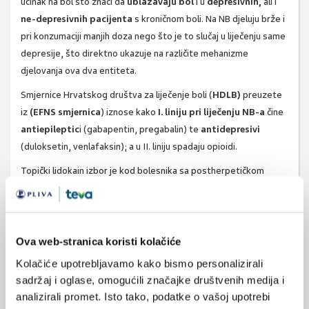
učinak na bol što znači da
ublažavaju bol
i u
depresivnih,
ali i
ne-depresivnih pacijenta
s kroničnom boli. Na NB djeluju brže i
pri konzumaciji manjih doza nego što je to slučaj u liječenju same
depresije, što direktno ukazuje na različite mehanizme
djelovanja ova dva entiteta.
Smjernice Hrvatskog društva za liječenje boli (
HDLB)
preuzete
iz
(EFNS smjernica
) iznose kako
I. liniju pri
liječenju NB-a
čine
antiepileptic
i (gabapentin, pregabalin) te
antidepresivi
(duloksetin, venlafaksin); a u II. liniju spadaju opioidi.
Topički lidokain izbor je kod bolesnika sa postherpetičkom
neuralgijom i alodinijom - bolna reakcija na neškodljiv
nenociceptivni podražaj -(nježno doticanje kože izaziva jaku
bol).
Ova web-stranica koristi kolačiće
Vodič za liječenje neuropatske boli
Kolačiće upotrebljavamo kako bismo personalizirali
Postupak za
sve tipove
sadržaj i oglase, omogućili značajke društvenih medija i
Kod neuropatske boli
NB-a;
osim
analizirali promet. Isto tako, podatke o vašoj upotrebi