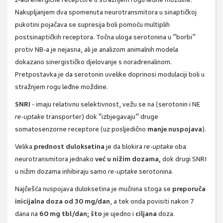
Nakupljanjem dva spomenuta neurotransmitora u sinaptičkoj
pukotini pojačava se supresija boli pomoću multiplih
postsinaptičkih receptora. Točna uloga serotonina u ”borbi”
protiv NB-a je nejasna, ali je analizom animalnih modela
dokazano sinergističko djelovanje s noradrenalinom.
Pretpostavka je da serotonin uvelike doprinosi modulaciji boli u
stražnjem rogu leđne moždine.
SNRI
- imaju relativnu selektivnost, vežu se na (serotonin i NE
re-uptake
transporter) dok “izbjegavaju” druge
somatosenzorne receptore (uz posljedično
manje nuspojava
).
Velika
prednost duloksetina
je da blokira
re-uptake
oba
neurotransmitora jednako
već u nižim dozama,
dok drugi SNRI
u nižim dozama inhibiraju samo
re-uptake
serotonina.
Najčešća nuspojava duloksetina je mučnina stoga se
preporuča
inicijalna doza od 30 mg/dan
, a tek onda povisiti nakon 7
dana na
60 mg tbl/dan; što
je ujedno i
ciljana
doza.