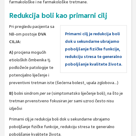
farmakološke i ne farmakološke tretmane.
Redukcija boli kao primarni cilj
Pri pregledu pacijenta sa
Primarni cilj je redukcija boli
NB-om postoje
DVA
dok u sekundarne ubrajamo
CILJA:
poboljšanje fizičke funkcije,
A)
procjena mogućih
redukciju stresa te generalno
etioloških čimbenika tj.
poboljšanje kvalitete života.
podložeće patologije te
potencijalno liječenje i
preventivni tretman iste (šećerna bolest, upala zglobova…)
B)
bolni sindrom
per se
(simptomatsko liječenje boli); na što je
tretman prvenstveno fokusiran jer sami uzroci često nisu
izlječivi
Primarni cilj je redukcija boli dok u sekundarne ubrajamo
poboljšanje fizičke funkcije, redukciju stresa te generalno
poboljšanje kvalitete života.