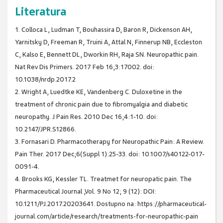
Literatura
1. Colloca L, Ludman T, Bouhassira D, Baron R, Dickenson AH,
Yarnitsky D, Freeman R, Truini A, Attal N, Finnerup NB, Eccleston
C, Kalso E, Bennett DL, Dworkin RH, Raja SN. Neuropathic pain.
Nat Rev Dis Primers. 2017 Feb 16;3:17002. doi:
10.1038/nrdp.2017.2
2. Wright A, Luedtke KE, Vandenberg C. Duloxetine in the
treatment of chronic pain due to fibromyalgia and diabetic
neuropathy. J Pain Res. 2010 Dec 16;4:1-10. doi:
10.2147/JPR.S12866.
3. Fornasari D. Pharmacotherapy for Neuropathic Pain: A Review.
Pain Ther. 2017 Dec;6(Suppl 1):25-33. doi: 10.1007/s40122-017-
0091-4.
4. Brooks KG, Kessler TL. Treatmet for neuropatic pain. The
Pharmaceutical Journal ,Vol. 9 No 12; 9 (12): DOI:
10.1211/PJ.2017.20203641. Dostupno na: https://pharmaceutical-
journal.com/article/research/treatments-for-neuropathic-pain