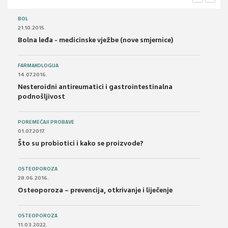
BOL
21.10.2015.
Bolna leđa - medicinske vježbe (nove smjernice)
FARMAKOLOGIJA
14.07.2016.
Nesteroidni antireumatici i gastrointestinalna
podnošljivost
POREMEĆAJI PROBAVE
01.07.2017.
Što su probiotici i kako se proizvode?
OSTEOPOROZA
28.06.2016.
Osteoporoza – prevencija, otkrivanje i liječenje
OSTEOPOROZA
11.03.2022.