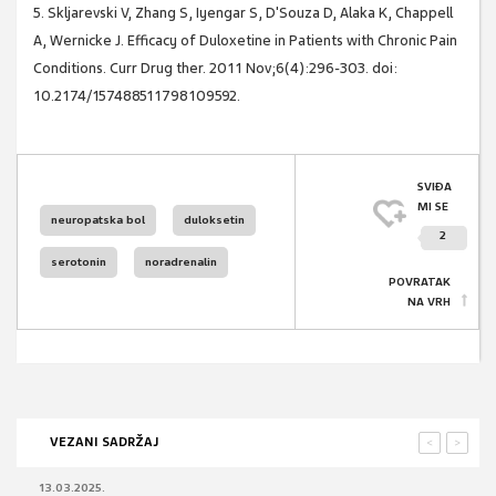
5. Skljarevski V, Zhang S, Iyengar S, D'Souza D, Alaka K, Chappell
A, Wernicke J. Efficacy of Duloxetine in Patients with Chronic Pain
Conditions. Curr Drug ther. 2011 Nov;6(4):296-303. doi:
10.2174/157488511798109592.
SVIĐA
MI SE
neuropatska bol
duloksetin
2
serotonin
noradrenalin
POVRATAK
NA VRH
VEZANI SADRŽAJ
<
>
13.03.2025.