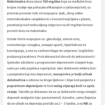
Maksimalna
doza iznosi
120 mg/dan
koja se međutim kroz
brojne studije nije pokazala efikasnijom u rješavanju boli; uz
prisutan povećan rizik od nuspojava. Ipak, zbog velike
interindividualne varijabilnosti u koncentraciji lijeka u plazmi,
ponekad je kod nedovoljnog odgovora na 60 mg/dan korisno
povisiti dozu na maksimalnu.
Ostale česte nuspojave su: glavobolja, suhoća usta,
somnolencija i omaglica, smanjen apetit, hiperhidroza te
konstipacija, a one su većinom blage do umjerene i (najčešće)
prolaznog karaktera. Protrahirana bol dovodi do anksioznosti i
tjeskobe združeno s progresivnim depresivnim stanjem koje
samo po sebi pojačava osjećaj boli. Iako duloksetin inhibira bol i
u pacijenata koji nisu depresivni,
neosporivo
je
bolji učinak
duloksetina
u odnosu na druge lijekove I. linije kod pacijenta
s
popratnom
depresijom
te kod
većeg utjecaja boli
na
opće
stanje
. Također je dokazano da se uz duloksetin mogu smanjiti
dopunski analgetici (npr. paracetamol). Konačno, sama činjenica
da se učinak na depresiju postiže za 2 − 3 tjedna, a na
NB
za