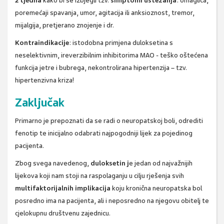
2 tjedna
kako bi se izbjegli tzv.
simptomi ustezanja
: omaglica,
poremećaji spavanja, umor, agitacija ili anksioznost, tremor,
mijalgija, pretjerano znojenje i dr.
Kontraindikacije
: istodobna primjena duloksetina s
neselektivnim, ireverzibilnim inhibitorima MAO - teško oštećena
funkcija jetre i bubrega, nekontrolirana hipertenzija – tzv.
hipertenzivna kriza!
Zaključak
Primarno je prepoznati da se radi o neuropatskoj boli, odrediti
fenotip te inicijalno odabrati najpogodniji lijek za pojedinog
pacijenta.
Zbog svega navedenog,
duloksetin j
e jedan od najvažnijih
lijekova koji nam stoji na raspolaganju u cilju rješenja svih
multifaktorijalnih implikacija
koju kronična neuropatska bol
posredno ima na pacijenta, ali i neposredno na njegovu obitelj te
cjelokupnu društvenu zajednicu.