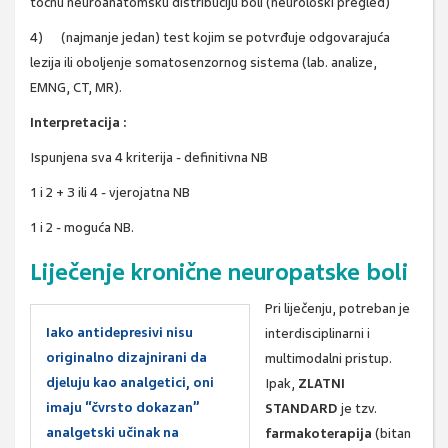
točnu neuroanatomsku distribuciju boli (neurološki pregled)
4) (najmanje jedan) test kojim se potvrđuje odgovarajuća
lezija ili oboljenje somatosenzornog sistema (lab. analize,
EMNG, CT, MR).
Interpretacija :
Ispunjena sva 4 kriterija - definitivna NB
1 i 2 + 3 ili 4 - vjerojatna NB
1 i 2 - moguća NB.
Liječenje kronične neuropatske boli
Pri liječenju, potreban je
Iako antidepresivi nisu
interdisciplinarni i
originalno dizajnirani da
multimodalni pristup.
djeluju kao analgetici, oni
Ipak,
ZLATNI
imaju “čvrsto dokazan”
STANDARD
je tzv.
analgetski učinak na
farmakoterapija
(bitan