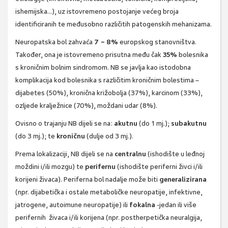
ishemijska…), uz istovremeno postojanje većeg broja
identificiranih te međusobno različitih patogenskih mehanizama.
Neuropatska bol zahvaća
7
−
8%
europskog stanovništva.
Također, ona je istovremeno prisutna među čak
35%
bolesnika
s kroničnim bolnim sindromom. NB se javlja kao istodobna
komplikacija kod bolesnika s različitim kroničnim bolestima –
dijabetes (50%), kronična križobolja (37%), karcinom (33%),
ozljede kralježnice (70%), moždani udar (8%).
Ovisno o trajanju NB dijeli se na:
akutnu
(do 1 mj.);
subakutnu
(do 3 mj.); te
kroničnu
(dulje od 3 mj.).
Prema lokalizaciji, NB dijeli se na
centralnu
(ishodište u leđnoj
moždini i/ili mozgu) te
perifernu
(ishodište periferni živci i/ili
korijeni živaca). Periferna bol nadalje može biti
generalizirana
(npr. dijabetička i ostale metaboličke neuropatije, infektivne,
jatrogene, autoimune neuropatije) ili
fokalna
-jedan ili više
perifernih živaca i/ili korijena (npr. postherpetička neuralgija,