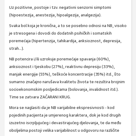
Uz pozitivne, postoje i tzv. negativni senzorni simptomi
(hipoestezija, anestezija, hipoalgezija, analgezija).
Svaka bol koja je kronična, a to se posebno odnosi na NB, visoko
je stresogena i dovodi do dodatnih psihičkih i somatskih
poremećaja (hipertenzija, tahikardija, anksioznost, depresija,
strah…).
NB potencira i/ili uzrokuje poremećaje spavanja (60%),
anksioznost i tjeskobu (27%), reaktivnu depresiju (33%),
manjak energije (55%), teškoće koncentracije (35%) itd., što
sumarno značajno narušava kvalitetu života te rezultira brojnim
socioekonomskim posljedicama (bolovanja, invalidnost itd.).
Time se zatvara ZAČARANI KRUG.
Mora se naglasiti da je NB varijabilne ekspresivnosti - kod
pojedinih pacijenta je umjerenog karaktera, dok je kod drugih
izuzetno iscrpljujućeg i devastirajućeg djelovanja, te da među
oboljelima postoji velika varijabilnost u odgovoru na različite