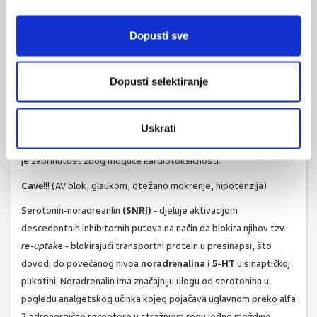
Od antidepresiva u liječenju NB-a kao prvi izbor koriste se
triciklički antidepresivi
(TCA),
te serotonin-noradrenalin (
re-
Dopusti sve
uptake
inhibitori) koji blokiraju ponovnu pohranu
neurotransmitora
(SNRI).
Dopusti selektiranje
Vrlo rašireni
SSRI
antidepresivi
nemaju učinak na NB.
Uz dobar učinak na NB (
TCA
), zbog neselektivnosti vezanja na
receptore, imaju
izražene nuspojave:
somnolenciju te izražen
Uskrati
antikolinergični efekt uz prisutnu malu terapijsku širinu. Posebna
je zabrinutost zbog moguće kardiotoksičnosti.
Cave
!!! (AV blok, glaukom, otežano mokrenje, hipotenzija)
Serotonin-noradreanlin
(SNRI)
- djeluje aktivacijom
descedentnih inhibitornih putova na način da blokira njihov tzv.
re-uptake
- blokirajući transportni protein u presinapsi, što
dovodi do povećanog nivoa
noradrenalina i 5-HT
u sinaptičkoj
pukotini. Noradrenalin ima značajniju ulogu od serotonina u
pogledu analgetskog učinka kojeg pojačava uglavnom preko alfa
2-adrenergične receptore u stražnjem rogu leđne moždine.