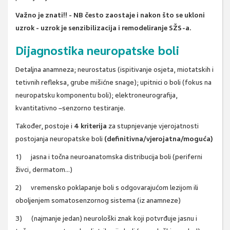
Važno je znati!! - NB često zaostaje i nakon što se ukloni
uzrok - uzrok je senzibilizacija i remodeliranje SŽS-a.
Dijagnostika neuropatske boli
Detaljna anamneza; neurostatus (ispitivanje osjeta, miotatskih i
tetivnih refleksa, grube mišićne snage); upitnici o boli (fokus na
neuropatsku komponentu boli); elektroneurografija,
kvantitativno –senzorno testiranje.
Također, postoje i
4 kriterija
za stupnjevanje vjerojatnosti
postojanja neuropatske boli
(definitivna/vjerojatna/moguća)
1) jasna i točna neuroanatomska distribucija boli (periferni
živci, dermatom...)
2) vremensko poklapanje boli s odgovarajućom lezijom ili
oboljenjem somatosenzornog sistema (iz anamneze)
3) (najmanje jedan) neurološki znak koji potvrđuje jasnu i