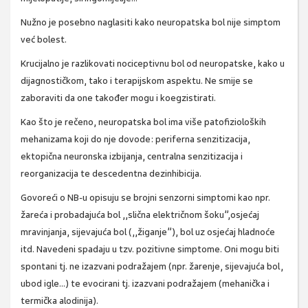
Nužno je posebno naglasiti kako neuropatska bol nije simptom
već bolest.
Krucijalno je razlikovati nociceptivnu bol od neuropatske, kako u
dijagnostičkom, tako i terapijskom aspektu. Ne smije se
zaboraviti da one također mogu i koegzistirati.
Kao što je rečeno, neuropatska bol ima više patofizioloških
mehanizama koji do nje dovode: periferna senzitizacija,
ektopična neuronska izbijanja, centralna senzitizacija i
reorganizacija te descedentna dezinhibicija.
Govoreći o NB-u opisuju se brojni senzorni simptomi kao npr.
žareća i probadajuća bol ,,slična električnom šoku”,osjećaj
mravinjanja, sijevajuća bol (,,žiganje”), bol uz osjećaj hladnoće
itd. Navedeni spadaju u tzv. pozitivne simptome. Oni mogu biti
spontani tj. ne izazvani podražajem (npr. žarenje, sijevajuća bol,
ubod igle...) te evocirani tj. izazvani podražajem (mehanička i
termička alodinija).