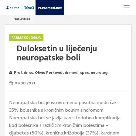
Naslovnica
FARMAKOLOGIJA
Duloksetin u liječenju
neuropatske boli
Prof. dr. sc. Olivio Perković , dr.med., spec. neurolog
09.08.2021.
Neuropatska bol je istovremeno prisutna među čak
35% bolesnika s kroničnim bolnim sindromom.
Nueropatska bol se javlja kao istodobna komplikacija
kod bolesnika s različitim kroničnim bolestima –
dijabetes (50%), kronična križobolja (37%), karcinom