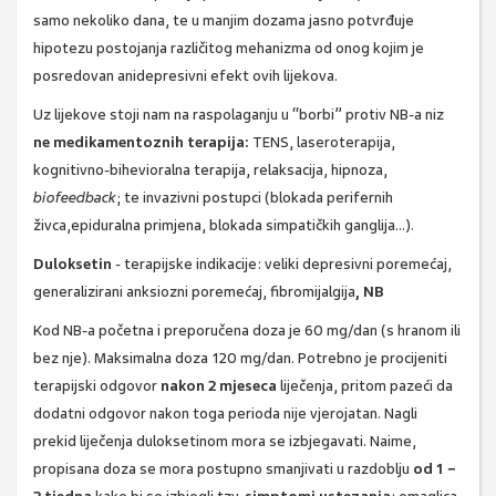
samo nekoliko dana, te u manjim dozama jasno potvrđuje
hipotezu postojanja različitog mehanizma od onog kojim je
posredovan anidepresivni efekt ovih lijekova.
Uz lijekove stoji nam na raspolaganju u “borbi” protiv NB-a niz
ne medikamentoznih terapija:
TENS, laseroterapija,
kognitivno-bihevioralna terapija, relaksacija, hipnoza,
biofeedback
; te invazivni postupci (blokada perifernih
živca,epiduralna primjena, blokada simpatičkih ganglija…).
Duloksetin
- terapijske indikacije: veliki depresivni poremećaj,
generalizirani anksiozni poremećaj, fibromijalgija
, NB
Kod NB-a početna i preporučena doza je 60 mg/dan (s hranom ili
bez nje). Maksimalna doza 120 mg/dan. Potrebno je procijeniti
terapijski odgovor
nakon 2 mjeseca
liječenja, pritom pazeći da
dodatni odgovor nakon toga perioda nije vjerojatan. Nagli
prekid liječenja duloksetinom mora se izbjegavati. Naime,
propisana doza se mora postupno smanjivati u razdoblju
od 1
−