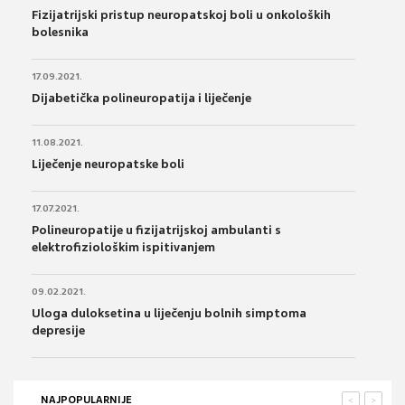
Fizijatrijski pristup neuropatskoj boli u onkoloških
bolesnika
17.09.2021.
Dijabetička polineuropatija i liječenje
11.08.2021.
Liječenje neuropatske boli
17.07.2021.
Polineuropatije u fizijatrijskoj ambulanti s
elektrofiziološkim ispitivanjem
09.02.2021.
Uloga duloksetina u liječenju bolnih simptoma
depresije
NAJPOPULARNIJE
<
>