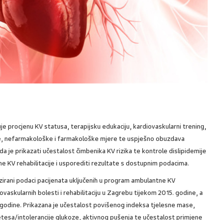
učuje procjenu KV statusa, terapijsku edukaciju, kardiovaskularni trening,
je, nefarmakološke i farmakološke mjere te uspješno obuzdava
rada je prikazati učestalost čimbenika KV rizika te kontrole dislipidemije
e KV rehabilitacije i usporediti rezultate s dostupnim podacima.
zirani podaci pacijenata uključenih u program ambulantne KV
rdiovaskularnih bolesti i rehabilitaciju u Zagrebu tijekom 2015. godine, a
. godine. Prikazana je učestalost povišenog indeksa tjelesne mase,
abetesa/intolerancije glukoze, aktivnog pušenja te učestalost primjene