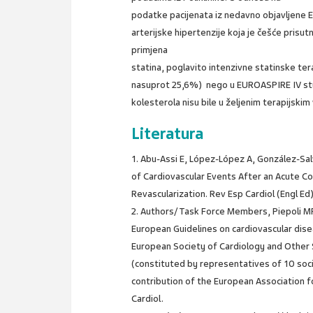
podatke pacijenata iz nedavno objavljene E
arterijske hipertenzije koja je češće prisu
primjena
statina, poglavito intenzivne statinske tera
nasuprot 25,6%) nego u EUROASPIRE IV stud
kolesterola nisu bile u željenim terapijskim
Literatura
1. Abu-Assi E, López-López A, González-Sal
of Cardiovascular Events After an Acute Co
Revascularization. Rev Esp Cardiol (Engl Ed
2. Authors/Task Force Members, Piepoli MF,
European Guidelines on cardiovascular disea
European Society of Cardiology and Other S
(constituted by representatives of 10 soci
contribution of the European Association fo
Cardiol.