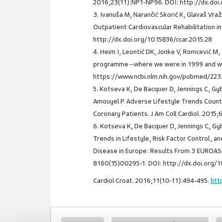
2016;23(11):NP1-NP96. DOI: http://dx.do
3. Ivanuša M, Narančić Skorić K, Glavaš Vraži
Outpatient Cardiovascular Rehabilitation in
http://dx.doi.org/10.15836/ccar.2015.28
4. Heim I, Leontić DK, Jonke V, Romcević M,
programme--where we were in 1999 and whe
https://www.ncbi.nlm.nih.gov/pubmed/22
5. Kotseva K, De Bacquer D, Jennings C, Gy
Amouyel P. Adverse Lifestyle Trends Coun
Coronary Patients. J Am Coll Cardiol. 2015;
6. Kotseva K, De Bacquer D, Jennings C, Gy
Trends in Lifestyle, Risk Factor Control, 
Disease in Europe: Results From 3 EUROASP
8160(15)00295-1. DOI: http://dx.doi.org/1
Cardiol Croat. 2016;11(10-11):494-495.
htt