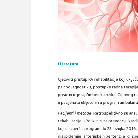
Literatura
Cjeloviti pristup KV rehabilitacije koji uklj
psihodijagnostiku, postupke radne terapi
prisutni utjecaj čimbenika rizika. Cilj ovog 
u pacijenata uključenih u program ambulantn
Pacijenti i metode
: Retrospektivno su anali
rehabilitacije u Poliklinici za prevenciju ka
koji su završili program do 25. ožujka 2016
dislipidemije, arterijske hipertenzije, dij