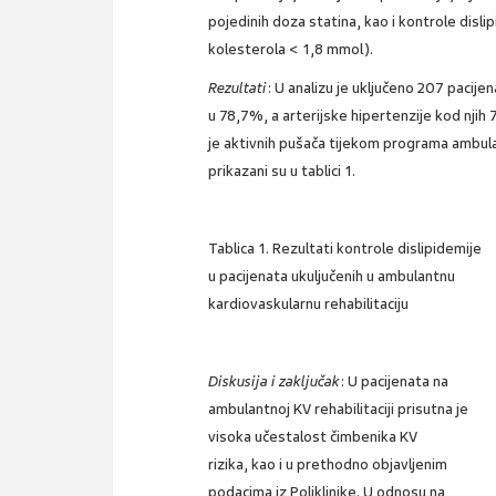
pojedinih doza statina, kao i kontrole disli
kolesterola < 1,8 mmol).
Rezultati
: U analizu je uključeno 207 pacije
u 78,7%, a arterijske hipertenzije kod njih
je aktivnih pušača tijekom programa ambulan
prikazani su u tablici 1.
Tablica 1. Rezultati kontrole dislipidemije
u pacijenata ukuljučenih u ambulantnu
kardiovaskularnu rehabilitaciju
Diskusija i zaključak
: U pacijenata na
ambulantnoj KV rehabilitaciji prisutna je
visoka učestalost čimbenika KV
rizika, kao i u prethodno objavljenim
podacima iz Poliklinike. U odnosu na