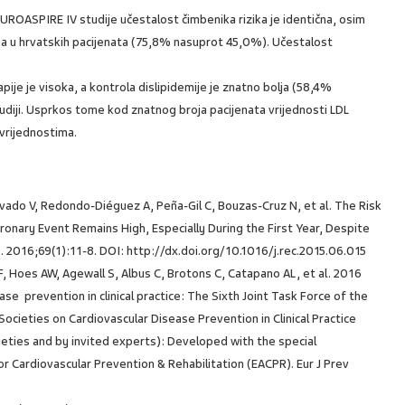
UROASPIRE IV studije učestalost čimbenika rizika je identična, osim
tna u hrvatskih pacijenata (75,8% nasuprot 45,0%). Učestalost
pije je visoka, a kontrola dislipidemije je znatno bolja (58,4%
iji. Usprkos tome kod znatnog broja pacijenata vrijednosti LDL
 vrijednostima.
vado V, Redondo-Diéguez A, Peña-Gil C, Bouzas-Cruz N, et al. The Risk
ronary Event Remains High, Especially During the First Year, Despite
). 2016;69(1):11-8. DOI: http://dx.doi.org/10.1016/j.rec.2015.06.015
 Hoes AW, Agewall S, Albus C, Brotons C, Catapano AL, et al. 2016
se prevention in clinical practice: The Sixth Joint Task Force of the
ocieties on Cardiovascular Disease Prevention in Clinical Practice
eties and by invited experts): Developed with the special
r Cardiovascular Prevention & Rehabilitation (EACPR). Eur J Prev