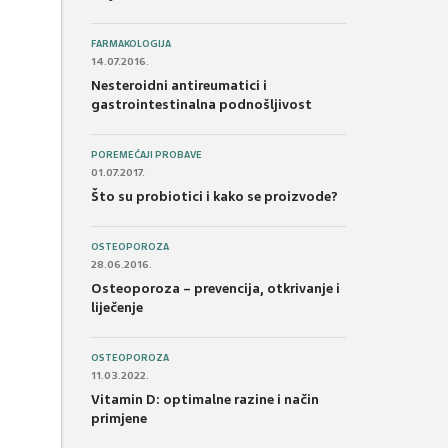
FARMAKOLOGIJA
14.07.2016.
Nesteroidni antireumatici i
gastrointestinalna podnošljivost
POREMEĆAJI PROBAVE
01.07.2017.
Što su probiotici i kako se proizvode?
OSTEOPOROZA
28.06.2016.
Osteoporoza – prevencija, otkrivanje i
liječenje
OSTEOPOROZA
11.03.2022.
Vitamin D: optimalne razine i način
primjene