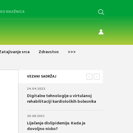
DEO KNJIŽNICA
Zatajivanje srca
Zdravstvo
>>>
VEZANI SADRŽAJ
<
>
24.04.2023.
Digitalne tehnologije u virtulanoj
rehabilitaciji kardioloških bolesnika
30.08.2021.
Liječenje dislipidemije. Kada je
dovoljno nisko?