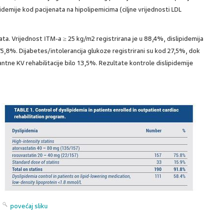
pidemije kod pacijenata na hipolipemicima (ciljne vrijednosti LDL
nata. Vrijednost ITM-a ≥ 25 kg/m2 registrirana je u 88,4%, dislipidemija
 75,8%. Dijabetes/intolerancija glukoze registrirani su kod 27,5%, dok
tne KV rehabilitacije bilo 13,5%. Rezultate kontrole dislipidemije
povećaj sliku