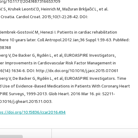
i.org/10.1177/2047487316653709
ć S, Kruhek Leontić D, Heinrich M, Mažuran Brkljačić L, et al.
 Croatia. Cardiol Croat. 2015;10(1-2):28-42. DOI:
 Jembrek-Gostović M, Henezi I. Patients in cardiac rehabilitation
re 10 years later. Coll Antropol.2012 Jan;36 Suppl 1:59-63. PubMed:
338748
berg V, De Backer G, Rydén L, et al; EUROASPIRE Investigators,
ter Improvements in Cardiovascular Risk Factor Management in
66(14):1634-6. DOI: http://dx.doi.org/10.1016/j.jacc.2015.07.061
berg V, De Backer G, Rydén L, et al; EUROASPIRE Investigators. Time
and Use of Evidence-Based Medications in Patients With Coronary Heart
IRE Surveys, 1999-2013. Glob Heart. 2016 Mar 16. pii: S2211-
0.1016/j.gheart.2015.11.003.
ps://doi.org/10.15836/ccar2016.494