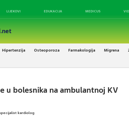
LIJEKOVI
EDUKACIJA
MEDICUS
VI
.net
Hipertenzija
Osteoporoza
Farmakologija
Migrena
je u bolesnika na ambulantnoj KV
 specijalist kardiolog