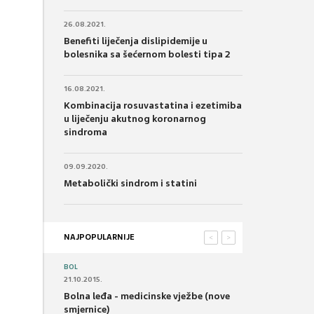
26.08.2021.
Benefiti liječenja dislipidemije u
bolesnika sa šećernom bolesti tipa 2
16.08.2021.
Kombinacija rosuvastatina i ezetimiba
u liječenju akutnog koronarnog
sindroma
09.09.2020.
Metabolički sindrom i statini
NAJPOPULARNIJE
<
>
BOL
21.10.2015.
Bolna leđa - medicinske vježbe (nove
smjernice)