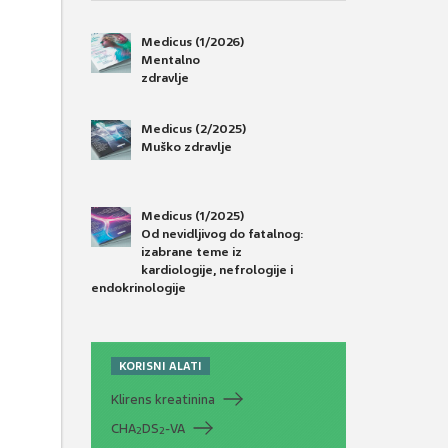
Medicus (1/2026)
Mentalno
zdravlje
Medicus (2/2025)
Muško zdravlje
Medicus (1/2025)
Od nevidljivog do fatalnog:
izabrane teme iz
kardiologije, nefrologije i
endokrinologije
KORISNI ALATI
Klirens kreatinina
CHA
DS
-VA
2
2