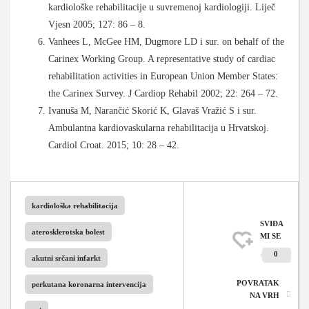
kardiološke rehabilitacije u suvremenoj kardiologiji. Liječ
Vjesn 2005; 127: 86 – 8.
Vanhees L, McGee HM, Dugmore LD i sur. on behalf of the
Carinex Working Group. A representative study of cardiac
rehabilitation activities in European Union Member States:
the Carinex Survey. J Cardiop Rehabil 2002; 22: 264 – 72.
Ivanuša M, Narančić Skorić K, Glavaš Vražić S i sur.
Ambulantna kardiovaskularna rehabilitacija u Hrvatskoj.
Cardiol Croat. 2015; 10: 28 – 42.
kardiološka rehabilitacija
SVIĐA
aterosklerotska bolest
MI SE
0
akutni srčani infarkt
POVRATAK
perkutana koronarna intervencija
NA VRH