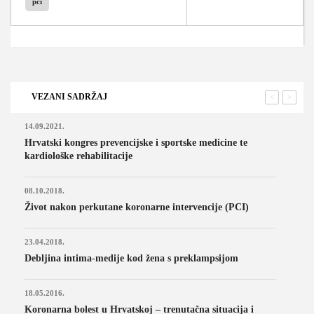
pci
VEZANI SADRŽAJ
<
>
14.09.2021.
Hrvatski kongres prevencijske i sportske medicine te
kardiološke rehabilitacije
08.10.2018.
Život nakon perkutane koronarne intervencije (PCI)
23.04.2018.
Debljina intima-medije kod žena s preklampsijom
18.05.2016.
Koronarna bolest u Hrvatskoj – trenutačna situacija i