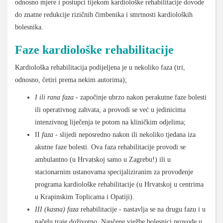
odnosno mjere i postupci tijekom kardiološke rehabilitacije dovode
do znatne redukcije rizičnih čimbenika i smrtnosti kardioloških
bolesnika.
Faze kardiološke rehabilitacije
Kardiološka rehabilitacija podijeljena je u nekoliko faza (tri,
odnosno, četiri prema nekim autorima);
I ili rana faza -
započinje ubrzo nakon perakutne faze bolesti
ili operativnog zahvata, a provodi se već u jedinicima
intenzivnog liječenja te potom na kliničkim odjelima;
II
faza
- slijedi neposredno nakon ili nekoliko tjedana iza
akutne faze bolesti. Ova faza rehabilitacije provodi se
ambulantno (u Hrvatskoj samo u Zagrebu!) ili u
stacionarnim ustanovama specijaliziranim za provođenje
programa kardiološke rehabilitacije (u Hrvatskoj u centrima
u Krapinskim Toplicama i Opatiji).
III
(kasna) faza
rehabilitacije - nastavlja se na drugu fazu i u
načelu traje doživotno. Naučene vježbe bolesnici provode u