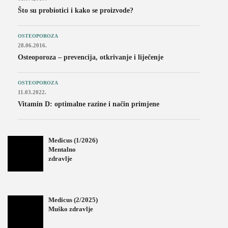
Što su probiotici i kako se proizvode?
OSTEOPOROZA
28.06.2016.
Osteoporoza – prevencija, otkrivanje i liječenje
OSTEOPOROZA
11.03.2022.
Vitamin D: optimalne razine i način primjene
Medicus (1/2026)
Mentalno
zdravlje
Medicus (2/2025)
Muško zdravlje