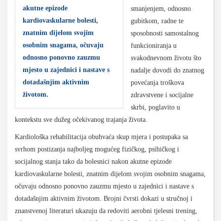
akutne epizode
smanjenjem, odnosno
kardiovaskularne bolesti,
gubitkom, radne te
znatnim dijelom svojim
sposobnosti samostalnog
osobnim snagama, očuvaju
funkcioniranja u
odnosno ponovno zauzmu
svakodnevnom životu što
mjesto u zajednici i nastave s
nadalje dovodi do znatnog
dotadašnjim aktivnim
povećanja troškova
životom.
zdravstvene i socijalne
skrbi, poglavito u
kontekstu sve dužeg očekivanog trajanja života.
Kardiološka rehabilitacija obuhvaća skup mjera i postupaka sa
svrhom postizanja najboljeg mogućeg fizičkog, psihičkog i
socijalnog stanja tako da bolesnici nakon akutne epizode
kardiovaskularne bolesti, znatnim dijelom svojim osobnim snagama,
očuvaju odnosno ponovno zauzmu mjesto u zajednici i nastave s
dotadašnjim aktivnim životom. Brojni čvrsti dokazi u stručnoj i
znanstvenoj literaturi ukazuju da redoviti aerobni tjelesni trening,