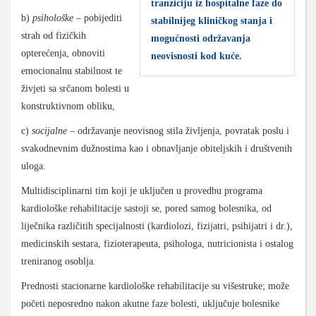
tranziciju iz hospitalne faze do
b)
psihološke
– pobijediti
stabilnijeg kliničkog stanja i
strah od fizičkih
mogućnosti održavanja
opterećenja, obnoviti
neovisnosti kod kuće.
emocionalnu stabilnost te
živjeti sa srčanom bolesti u
konstruktivnom obliku,
c)
socijalne
– održavanje neovisnog stila življenja, povratak poslu i
svakodnevnim dužnostima kao i obnavljanje obiteljskih i društvenih
uloga.
Multidisciplinarni tim koji je uključen u provedbu programa
kardiološke rehabilitacije sastoji se, pored samog bolesnika, od
liječnika različitih specijalnosti (kardiolozi, fizijatri, psihijatri i dr.),
medicinskih sestara, fizioterapeuta, psihologa, nutricionista i ostalog
treniranog osoblja.
Prednosti stacionarne kardiološke rehabilitacije su višestruke; može
početi neposredno nakon akutne faze bolesti, uključuje bolesnike