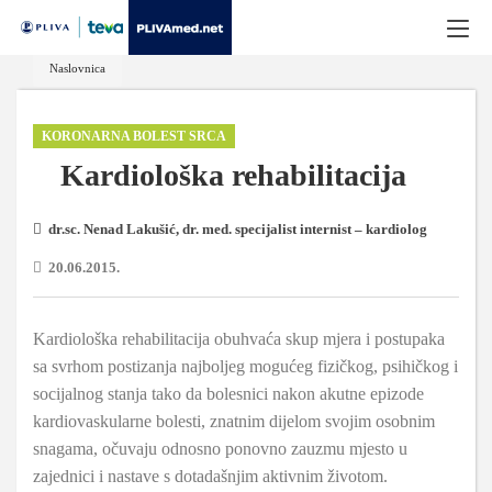
Naslovnica
KORONARNA BOLEST SRCA
Kardiološka rehabilitacija
dr.sc. Nenad Lakušić, dr. med. specijalist internist – kardiolog
20.06.2015.
Kardiološka rehabilitacija obuhvaća skup mjera i postupaka
sa svrhom postizanja najboljeg mogućeg fizičkog, psihičkog i
socijalnog stanja tako da bolesnici nakon akutne epizode
kardiovaskularne bolesti, znatnim dijelom svojim osobnim
snagama, očuvaju odnosno ponovno zauzmu mjesto u
zajednici i nastave s dotadašnjim aktivnim životom.