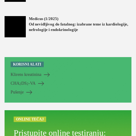
Medicus (1/2025)
Od nevidljivog do fatalnog: izabrane teme iz kardiologije,
nefrologije i endokrinologije
KORISNI ALATI
Klirens kreatinina
CHA
DS
-VA
2
2
Pušenje
ONLINE TEČAJ
Pristupite online testiranju: