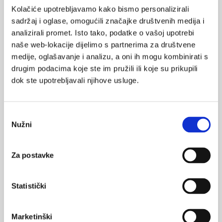
Kolačiće upotrebljavamo kako bismo personalizirali
prevencija. Provođenje programa kardiološke rehabilitacije je
sadržaj i oglase, omogućili značajke društvenih medija i
vjerojatno najefikasniji i za društvo ekonomski isplativ pristup u
analizirali promet. Isto tako, podatke o vašoj upotrebi
smanjenju kardiovaskularnog rizika i promociji “zdravog” načina
naše web-lokacije dijelimo s partnerima za društvene
života čime se dugoročno smanjuju troškovi daljnjeg liječenja i
medije, oglašavanje i analizu, a oni ih mogu kombinirati s
skrbi za ovu skupinu bolesnika.
drugim podacima koje ste im pružili ili koje su prikupili
Prema iskustvu centra u Krapinskim Toplicama, nerijetko se
dok ste upotrebljavali njihove usluge.
navedene prednosti stacionarne kardiološke rehabilitacije u
Hrvatskoj ne koriste dovoljno ili je „timing“ upućivanja bolesnika
neadekvatan. Bolesnicima često ili ne bude preporučena ili pak
Odabir
Nužni
prekasno budu upućeni na rehabilitaciju što uz neminovne liste
pristanka
čekanja rezultira time da bolesnici dolaze na provedbu
rehabilitacijskih programa mjesecima, ponekad i više od godinu
Za postavke
dana, od srčanog infarkta ili operacije. To u konačnici limitira
rehabilitacijske učinke te motiviranost bolesnika za aktivnim
Statistički
sudjelovanjem u rehabilitacijskim postupcima i liječenju. Prema
našem iskustvu, smatramo da je optimalno vrijeme za provedbu II.
faze kardiološke rehabilitacije za sve bolesnike s akutnim
Marketinški