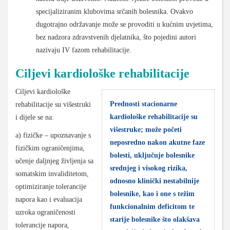
specijaliziranim klubovima srčanih bolesnika. Ovakvo
dugotrajno održavanje može se provoditi u kućnim uvjetima,
bez nadzora zdravstvenih djelatnika, što pojedini autori
nazivaju IV fazom rehabilitacije.
Ciljevi kardiološke rehabilitacije
Ciljevi kardiološke
Prednosti stacionarne
rehabilitacije su višestruki
kardiološke rehabilitacije su
i dijele se na:
višestruke; može početi
a) fizičke – upoznavanje s
neposredno nakon akutne faze
fizičkim ograničenjima,
bolesti, uključuje bolesnike
učenje daljnjeg življenja sa
srednjeg i visokog rizika,
somatskim invaliditetom,
odnosno klinički nestabilnije
optimiziranje tolerancije
bolesnike, kao i one s težim
napora kao i evaluacija
funkcionalnim deficitom te
uzroka ograničenosti
starije bolesnike što olakšava
tolerancije napora,