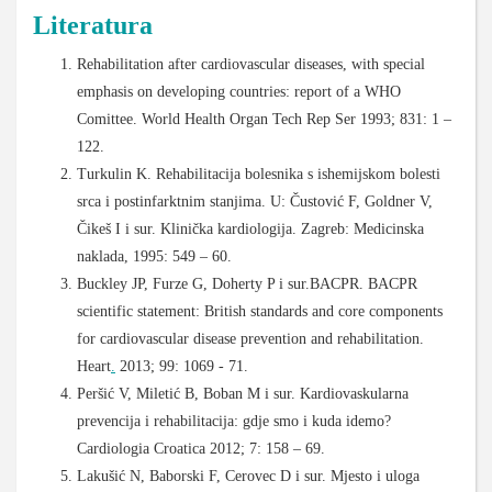
Literatura
Rehabilitation after cardiovascular diseases, with special
emphasis on developing countries: report of a WHO
Comittee. World Health Organ Tech Rep Ser 1993; 831: 1 –
122.
Turkulin K. Rehabilitacija bolesnika s ishemijskom bolesti
srca i postinfarktnim stanjima. U: Čustović F, Goldner V,
Čikeš I i sur. Klinička kardiologija. Zagreb: Medicinska
naklada, 1995: 549 – 60.
Buckley JP, Furze G, Doherty P i sur.BACPR. BACPR
scientific statement: British standards and core components
for cardiovascular disease prevention and rehabilitation.
Heart
.
2013; 99: 1069 - 71.
Peršić V, Miletić B, Boban M i sur. Kardiovaskularna
prevencija i rehabilitacija: gdje smo i kuda idemo?
Cardiologia Croatica 2012; 7: 158 – 69.
Lakušić N, Baborski F, Cerovec D i sur. Mjesto i uloga