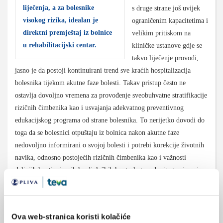
liječenja, a za bolesnike
s druge strane još uvijek
visokog rizika, idealan je
ograničenim kapacitetima i
direktni premještaj iz bolnice
velikim pritiskom na
u rehabilitacijski centar.
kliničke ustanove gdje se
takvo liječenje provodi,
jasno je da postoji kontinuirani trend sve kraćih hospitalizacija
bolesnika tijekom akutne faze bolesti. Takav pristup često ne
ostavlja dovoljno vremena za provođenje sveobuhvatne stratifikacije
rizičnih čimbenika kao i usvajanja adekvatnog preventivnog
edukacijskog programa od strane bolesnika. To nerijetko dovodi do
toga da se bolesnici otpuštaju iz bolnica nakon akutne faze
nedovoljno informirani o svojoj bolesti i potrebi korekcije životnih
navika, odnosno postojećih rizičnih čimbenika kao i važnosti
daljnjih kontinuiranih kardioloških kontrola te redovitog uzimanja
propisane farmakološke terapije. Zbog svega navedenog, optimalno
je bolesnika uputiti u jedan od centara gdje se provodi kardiološka
rehabilitacija jer je ona danas, prema suvremenim shvaćanjima,
Ova web-stranica koristi kolačiće
optimalan nastavak akutnog liječenja i intenzivna sekundarna