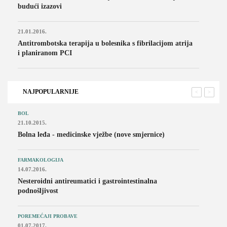
budući izazovi
21.01.2016.
Antitrombotska terapija u bolesnika s fibrilacijom atrija
i planiranom PCI
NAJPOPULARNIJE
<
>
BOL
21.10.2015.
Bolna leđa - medicinske vježbe (nove smjernice)
FARMAKOLOGIJA
14.07.2016.
Nesteroidni antireumatici i gastrointestinalna
podnošljivost
POREMEĆAJI PROBAVE
01.07.2017.