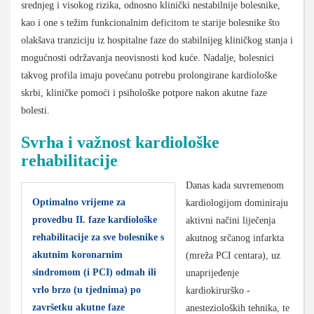
srednjeg i visokog rizika, odnosno klinički nestabilnije bolesnike,
kao i one s težim funkcionalnim deficitom te starije bolesnike što
olakšava tranziciju iz hospitalne faze do stabilnijeg kliničkog stanja i
mogućnosti održavanja neovisnosti kod kuće. Nadalje, bolesnici
takvog profila imaju povećanu potrebu prolongirane kardiološke
skrbi, kliničke pomoći i psihološke potpore nakon akutne faze
bolesti.
Svrha i važnost kardiološke
rehabilitacije
Danas kada suvremenom
Optimalno vrijeme za
kardiologijom dominiraju
provedbu II. faze kardiološke
aktivni načini liječenja
rehabilitacije za sve bolesnike s
akutnog srčanog infarkta
akutnim koronarnim
(mreža PCI centara), uz
sindromom (i PCI) odmah ili
unaprijeđenje
vrlo brzo (u tjednima) po
kardiokirurško -
završetku akutne faze
anestezioloških tehnika, te