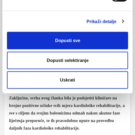
koronarnim sindromom (i PCI) odmah ili vrlo brzo (u tjednima) po
završetku akutne faze liječenja, a za bolesnike visokog rizika,
idealan je direktni premještaj iz bolnice u rehabilitacijski centar. Za
Prikaži detalje
bolesnike koji su podvrgnuti nekom od kardiokirurških zahvata,
optimalno vrijeme za dolazak na rehabilitaciju je 6 tjedana do tri
mjeseca od operativnog zahvata, nakon potpunog cijeljenja rane
Dopusti sve
nakon sternotomije (i nozi / ruci nakon uzimanja graftova za
premosnice).
Dopusti selektiranje
Prema dostupnim literaturnim podacima, tek se oko 1/3 bolesnika
pogodnih za programe kardiološke rehabilitacije upućuje na
Uskrati
provedbu iste ne samo u Hrvatskoj nego i u većini europskih
zemalja.
Zaključno, svrha ovog članka bila je podsjetiti kliničare na
brojne pozitivne učinke svih mjera kardiološke rehabilitacije, a
sve s ciljem da svojim bolesnicima odmah nakon akutne faze
liječenja preporuče, te ih pravodobno upute na provedbu
daljnih faza kardiološke rehabilitacije.