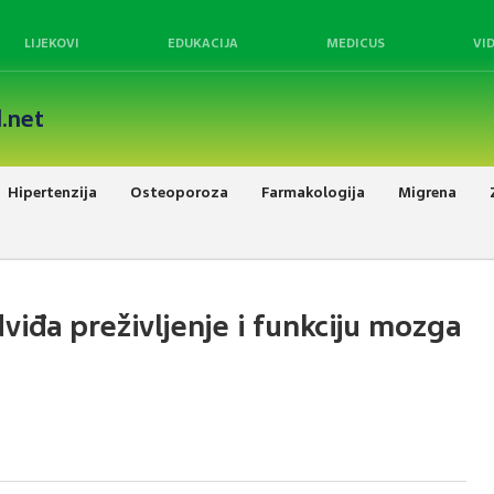
LIJEKOVI
EDUKACIJA
MEDICUS
VI
.net
Hipertenzija
Osteoporoza
Farmakologija
Migrena
viđa preživljenje i funkciju mozga