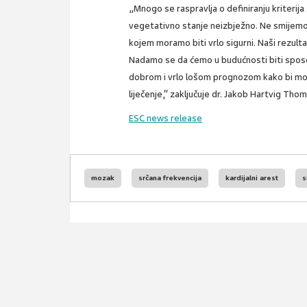
„Mnogo se raspravlja o definiranju kriterija z
vegetativno stanje neizbježno. Ne smijemo 
kojem moramo biti vrlo sigurni. Naši rezultat
Nadamo se da ćemo u budućnosti biti sposo
dobrom i vrlo lošom prognozom kako bi mogl
liječenje,“ zaključuje dr. Jakob Hartvig Thom
ESC news release
mozak
srčana frekvencija
kardijalni arest
s