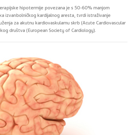
m terapijske hipotermije povezana je s 50-60% manjom
 izvanbolničkog kardijalnog aresta, tvrdi istraživanje
ženja za akutnu kardiovaskularnu skrb (Acute Cardiovascular
škog društva (European Society of Cardiology).