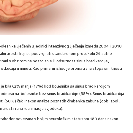
lesnika liječenih u jedinici intenzivnog liječenja između 2004. i 2010.
dijalni arest i koji su podvrgnuti standardnom protokolu 24-satne
cirani s obzirom na postojanje ili odsutnost sinus bradikardije,
0 otkucaja u minuti. Kao primarni ishod je promatrana stopa smrtnosti
je bila 62% manja (17%) kod bolesnika sa sinus bradikardijom
 odnosu na bolesnike bez sinus bradikardije (38%). Sinus bradikardija
ti (50%) čak i nakon analize poznatih čimbenika zabune (dob, spol,
 arest i rana reanimacija svjedoka).
ila također povezana s boljim neurološkim statusom 180 dana nakon