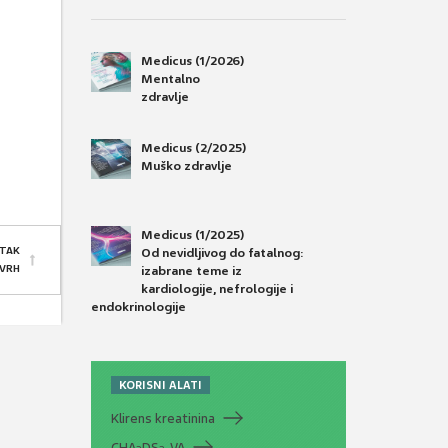
Medicus (1/2026)
Mentalno
zdravlje
Medicus (2/2025)
Muško zdravlje
Medicus (1/2025)
TAK
Od nevidljivog do fatalnog:
 VRH
izabrane teme iz
kardiologije, nefrologije i
endokrinologije
KORISNI ALATI
Klirens kreatinina
CHA
DS
-VA