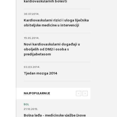
kardiovaskularnih bolesti
30.07.2014.
Kardiovaskularni rizici i uloga liječnika
obiteljske medicine u intervenciji
19.05.2014.
Novi kardiovaskularni događaji u
oboljelih od DM2 i osoba s
predijabetesom
03.03.2014.
Tjedan mozga 2014
NAJPOPULARNIJE
<
>
BOL
21.10.2015.
Bolna leđa - medicinske vježbe (nove