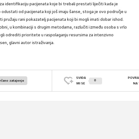
a identifikaciju pacijenata koje bi trebali prestati liječiti kada je
odustati od pacijenata koji još imaju šanse, stoga je ovo područje u
i pružaju rani pokazatelj pacijenata koji bi mogli imati dobar ishod.
bni, u kombinaciji s drugim metodama, razlučiti između osoba s vrlo
i odrediti prioritete u raspolaganju resursima za intenzivno
sen, glavni autor istraživanja.
SVIĐA
POVRA
0
rčano zatajenje
MI SE
NA