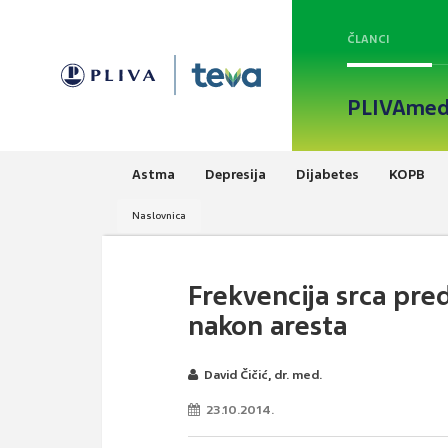
ČLANCI
PLIVAmed
Astma
Depresija
Dijabetes
KOPB
Naslovnica
Frekvencija srca pred
nakon aresta
David Čičić, dr. med.
23.10.2014.