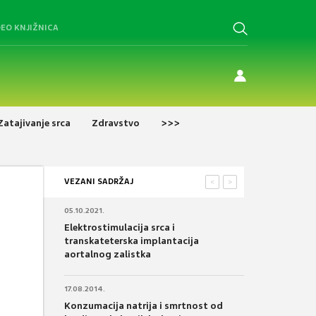
DEO KNJIŽNICA
Zatajivanje srca
Zdravstvo
>>>
VEZANI SADRŽAJ
<
>
05.10.2021.
Elektrostimulacija srca i
transkateterska implantacija
aortalnog zalistka
17.08.2014.
Konzumacija natrija i smrtnost od