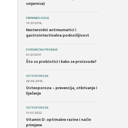
smjernice)
FARMAKOLOGIJA
14.07.2016.
Nesteroidni antireumatici i
gastrointestinalna podnošljivost
POREMEĆAJI PROBAVE
01.07.2017.
Što su probiotici i kako se proizvode?
OSTEOPOROZA
28.06.2016.
Osteoporoza – prevencija, otkrivanje i
liječenje
OSTEOPOROZA
11.03.2022.
Vitamin D: optimalne razine i način
primjene