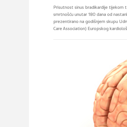
Prisutnost sinus bradikardije tijeko
smrtnošću unutar 180 dana od nastanka
prezentirano na godišnjem skupu Udru
Care Association) Europskog kardiolo