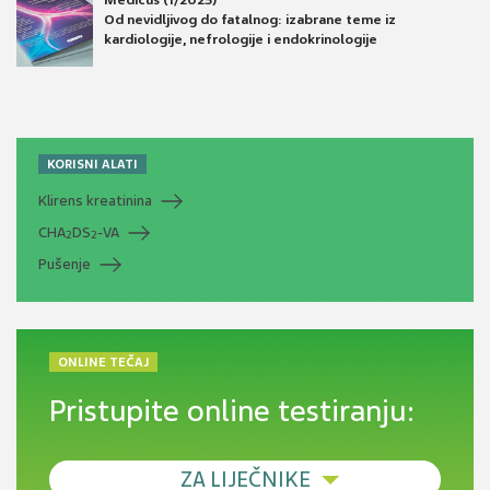
Medicus (1/2025)
Od nevidljivog do fatalnog: izabrane teme iz
kardiologije, nefrologije i endokrinologije
KORISNI ALATI
Klirens kreatinina
CHA
DS
-VA
2
2
Pušenje
ONLINE TEČAJ
Pristupite online testiranju:
ZA LIJEČNIKE