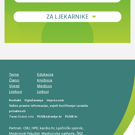
Debljina - od prevencije do personalizirane
ZA LJEKARNIKE
terapije
Novi pogled na migrenu: komorbiditeti, spolne
razlike i nove terapije
Antikoagulansi u ljekarničkoj praksi –
komunikacija, adherencija i sigurnost
Muško urološko zdravlje: od funkcionalnih
smetnji do rane onkološke dijagnostike
Mentalno zdravlje muškaraca: skriveni rizici i
kliničke posljedice
Životni stil i kardiovaskularno zdravlje
muškaraca
Teme
Edukacija
Članci
Knjižnica
Vijesti
Medicus
Lijekovi
Linkovi
Kontakt
Oglašavanje
Impressum
Važne pravne informacije, uvjeti korištenja i pravila
privatnosti
Teva
Global site
PLIVAzdravlje.hr
PLIVA.hr
Partneri:
CMJ
,
HPD
,
kardio.hr
,
Liječnički vjesnik
,
Medicinski fakultet
,
Medicinska naklada
,
ŠNZ
,