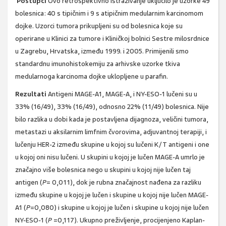
Postupci
Ovo retrospektivno istraživanje uključilo je uzorke 49
bolesnica: 40 s tipičnim i 9 s atipičnim medularnim karcinomom
dojke. Uzorci tumora prikupljeni su od bolesnica koje su
operirane u Klinici za tumore i Kliničkoj bolnici Sestre milosrdnice
u Zagrebu, Hrvatska, između 1999. i 2005. Primijenili smo
standardnu imunohistokemiju za arhivske uzorke tkiva
medularnoga karcinoma dojke uklopljene u parafin.
Rezultati
Antigeni MAGE-A1, MAGE-A, i NY-ESO-1 lučeni su u
33% (16/49), 33% (16/49), odnosno 22% (11/49) bolesnica. Nije
bilo razlika u dobi kada je postavljena dijagnoza, veličini tumora,
metastazi u aksilarnim limfnim čvorovima, adjuvantnoj terapiji, i
lučenju HER-2 između skupine u kojoj su lučeni K/T antigeni i one
u kojoj oni nisu lučeni. U skupini u kojoj je lučen MAGE-A umrlo je
značajno više bolesnica nego u skupini u kojoj nije lučen taj
antigen (
P
= 0,011), dok je rubna značajnost nađena za razliku
između skupine u kojoj je lučen i skupine u kojoj nije lučen MAGE-
A1 (
P
=0,080) i skupine u kojoj je lučen i skupine u kojoj nije lučen
NY-ESO-1 (
P
=0,117). Ukupno preživljenje, procijenjeno Kaplan-