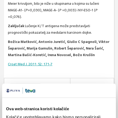
Meier krivuljom, bilo je niže u skupinama u kojima su lučeni
MAGE-A1- (
P
=0,030), MAGE-A- (
P
=0,003) i NY-ESO-1 (
P
=0,076).
Zaključak
Lučenje K/T antigena može predstavljati
prognostički pokazatelj za medularni karcinom dojke.
Božica Matković, Antonio Juretić, Giulio C Spagnoli, Viktor
Šeparović, Marija Gamulin, Robert Šeparović, Nera Šarić,
Martina Bašić-Koretić, Irena Novosel, Božo Krušlin
Croat Med J. 2011; 52: 171-7
medularni karcinom
SVIĐA
MI SE
karcinom dojke
antigeni
0
imunohistokemijski
Ova web-stranica koristi kolačiće
POVRATAK
NA VRH
Kolačiće upotrebljavamo kako bismo personalizirali
patologija