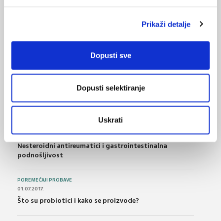
13.07.2011.
Citodijagnostika dojke u primarnoj zaštiti
Prikaži detalje
Dopusti sve
NAJPOPULARNIJE
<
>
BOL
Dopusti selektiranje
21.10.2015.
Bolna leđa - medicinske vježbe (nove smjernice)
Uskrati
FARMAKOLOGIJA
14.07.2016.
Nesteroidni antireumatici i gastrointestinalna
podnošljivost
POREMEĆAJI PROBAVE
01.07.2017.
Što su probiotici i kako se proizvode?