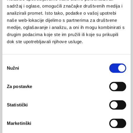
sadržaj i oglase, omogućili značajke društvenih medija i
analizirali promet. Isto tako, podatke o vašoj upotrebi
naše web-lokacije dijelimo s partnerima za društvene
medije, oglašavanje i analizu, a oni ih mogu kombinirati s
drugim podacima koje ste im pružili ili koje su prikupili
VEZANI SADRŽAJ
<
>
dok ste upotrebljavali njihove usluge.
16.03.2012.
Kliničke upute za oboljele od karcinoma dojke
Odabir
Nužni
pristanka
07.12.2011.
Nacionalni program ranog otkrivanja raka dojke
Za postavke
04.11.2011.
Preciznost u liječenju karcinoma
Statistički
16.10.2011.
Marketinški
Beta blokatori protiv raka?