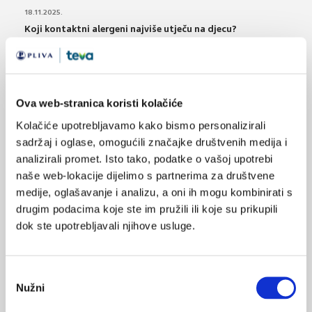
18.11.2025.
Koji kontaktni alergeni najviše utječu na djecu?
27.12.2022.
Novi klasteri komorbiditeta kod osoba s ekcemom i
astmom
Ova web-stranica koristi kolačiće
Kolačiće upotrebljavamo kako bismo personalizirali
10.06.2022.
sadržaj i oglase, omogućili značajke društvenih medija i
Predavanje: Genetski i epigenetski uvjeti za astmu,
alergiju i ekcem
analizirali promet. Isto tako, podatke o vašoj upotrebi
naše web-lokacije dijelimo s partnerima za društvene
medije, oglašavanje i analizu, a oni ih mogu kombinirati s
06.06.2019.
Aplikacija Peludne prognoze na portalu PLIVAzdravlje
drugim podacima koje ste im pružili ili koje su prikupili
i pametnim telefonima
dok ste upotrebljavali njihove usluge.
03.03.2015.
Rana konzumacija kikirikija smanjuje rizik nastanka
Odabir
alergije
Nužni
pristanka