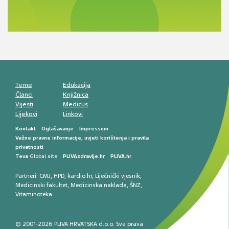
razlike i nove terapije
Antikoagulansi u ljekarničkoj praksi –
komunikacija, adherencija i sigurnost
Muško urološko zdravlje: od funkcionalnih
smetnji do rane onkološke dijagnostike
Mentalno zdravlje muškaraca: skriveni rizici i
kliničke posljedice
Životni stil i kardiovaskularno zdravlje
muškaraca
Teme
Edukacija
Članci
Knjižnica
Vijesti
Medicus
Lijekovi
Linkovi
Kontakt
Oglašavanje
Impressum
Važne pravne informacije, uvjeti korištenja i pravila
privatnosti
Teva
Global site
PLIVAzdravlje.hr
PLIVA.hr
Partneri:
CMJ
,
HPD
,
kardio.hr
,
Liječnički vjesnik
,
Medicinski fakultet
,
Medicinska naklada
,
ŠNZ
,
Vitaminoteka
© 2001-2026 PLIVA HRVATSKA d.o.o. Sva prava