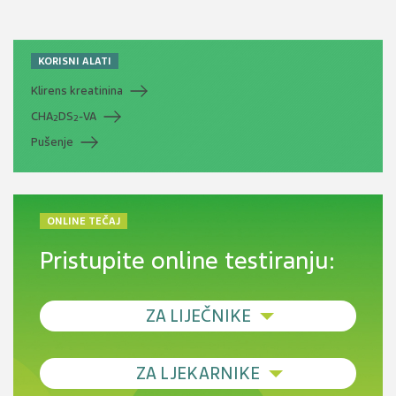
KORISNI ALATI
Klirens kreatinina
CHA
DS
-VA
2
2
Pušenje
ONLINE TEČAJ
Pristupite online testiranju:
ZA LIJEČNIKE
Debljina - od prevencije do personalizirane
ZA LJEKARNIKE
terapije
Novi pogled na migrenu: komorbiditeti, spolne