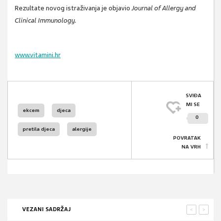
Rezultate novog istraživanja je objavio
Journal of Allergy and
Clinical Immunology.
www.vitamini.hr
SVIĐA
MI SE
ekcem
djeca
0
pretila djeca
alergije
POVRATAK
NA VRH
VEZANI SADRŽAJ
<
>