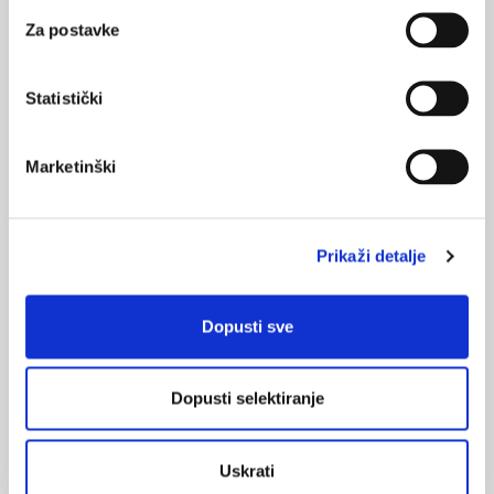
Za postavke
NAJPOPULARNIJE
<
>
BOL
Statistički
21.10.2015.
Bolna leđa - medicinske vježbe (nove smjernice)
Marketinški
FARMAKOLOGIJA
14.07.2016.
Nesteroidni antireumatici i gastrointestinalna
Prikaži detalje
podnošljivost
POREMEĆAJI PROBAVE
Dopusti sve
01.07.2017.
Što su probiotici i kako se proizvode?
Dopusti selektiranje
OSTEOPOROZA
28.06.2016.
Osteoporoza – prevencija, otkrivanje i liječenje
Uskrati