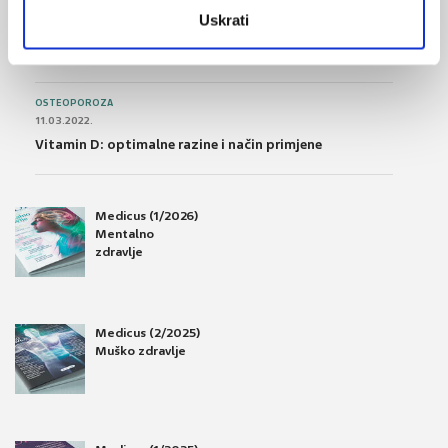
OSTEOPOROZA
Uskrati
28.06.2016.
Osteoporoza – prevencija, otkrivanje i liječenje
OSTEOPOROZA
11.03.2022.
Vitamin D: optimalne razine i način primjene
Medicus (1/2026)
Mentalno
zdravlje
Medicus (2/2025)
Muško zdravlje