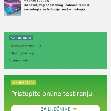
Medicus (1/2025)
Od nevidljivog do fatalnog: izabrane teme iz
kardiologije, nefrologije i endokrinologije
KORISNI ALATI
Klirens kreatinina
CHA
DS
-VA
2
2
Pušenje
ONLINE TEČAJ
Pristupite online testiranju:
ZA LIJEČNIKE