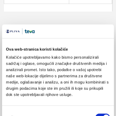
VEZANI SADRŽAJ
<
>
22.03.2014.
Periferna arterijska okluzija
Ova web-stranica koristi kolačiće
Kolačiće upotrebljavamo kako bismo personalizirali
16.09.2012.
sadržaj i oglase, omogućili značajke društvenih medija i
Maslinovo ulje pomaže i kod ateroskleroze
analizirali promet. Isto tako, podatke o vašoj upotrebi
naše web-lokacije dijelimo s partnerima za društvene
02.07.2012.
medije, oglašavanje i analizu, a oni ih mogu kombinirati s
Prirodni antioksidans štiti srce i krvne žile
drugim podacima koje ste im pružili ili koje su prikupili
dok ste upotrebljavali njihove usluge.
30.05.2012.
Je li hipertrigliceridemija čimbenik rizika od
koronarne bolesti srca?
Odabir