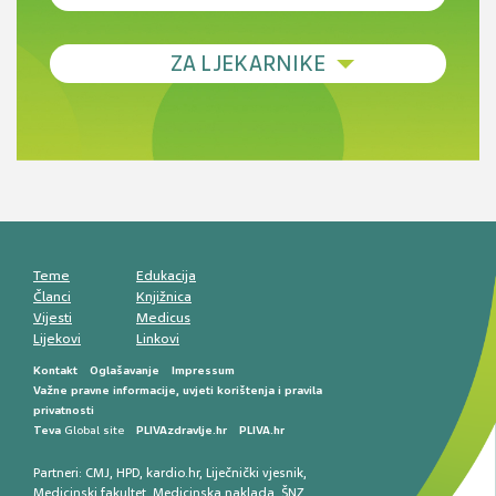
Debljina - od prevencije do personalizirane
ZA LJEKARNIKE
terapije
Novi pogled na migrenu: komorbiditeti, spolne
razlike i nove terapije
Antikoagulansi u ljekarničkoj praksi –
komunikacija, adherencija i sigurnost
Muško urološko zdravlje: od funkcionalnih
smetnji do rane onkološke dijagnostike
Mentalno zdravlje muškaraca: skriveni rizici i
kliničke posljedice
Životni stil i kardiovaskularno zdravlje
muškaraca
Teme
Edukacija
Članci
Knjižnica
Vijesti
Medicus
Lijekovi
Linkovi
Kontakt
Oglašavanje
Impressum
Važne pravne informacije, uvjeti korištenja i pravila
privatnosti
Teva
Global site
PLIVAzdravlje.hr
PLIVA.hr
Partneri:
CMJ
,
HPD
,
kardio.hr
,
Liječnički vjesnik
,
Medicinski fakultet
,
Medicinska naklada
,
ŠNZ
,