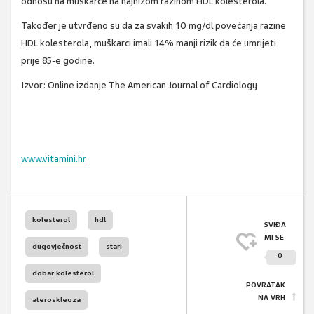
odnosu na muškarce na najnižom razinom HDL kolesterola.
Također je utvrđeno su da za svakih 10 mg/dl povećanja razine
HDL kolesterola, muškarci imali 14% manji rizik da će umrijeti
prije 85-e godine.
Izvor: Online izdanje The American Journal of Cardiology
www.vitamini.hr
kolesterol
hdl
SVIĐA
MI SE
dugovječnost
stari
0
dobar kolesterol
POVRATAK
NA VRH
ateroskleoza