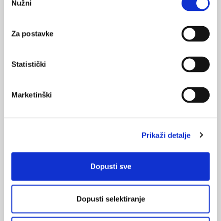
Nužni
pristanka
05.02.2012.
Kako jaja utječu na razinu kolesterola?
Za postavke
NAJPOPULARNIJE
<
>
Statistički
BOL
21.10.2015.
Marketinški
Bolna leđa - medicinske vježbe (nove smjernice)
FARMAKOLOGIJA
Prikaži detalje
14.07.2016.
Nesteroidni antireumatici i gastrointestinalna
podnošljivost
Dopusti sve
POREMEĆAJI PROBAVE
01.07.2017.
Dopusti selektiranje
Što su probiotici i kako se proizvode?