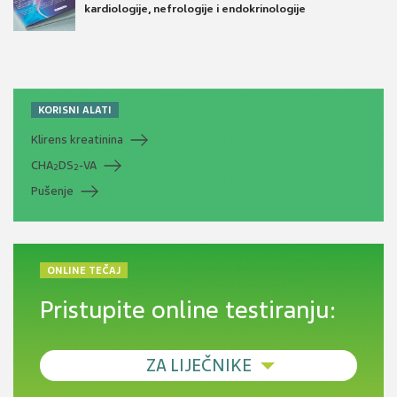
kardiologije, nefrologije i endokrinologije
KORISNI ALATI
Klirens kreatinina
CHA
DS
-VA
2
2
Pušenje
ONLINE TEČAJ
Pristupite online testiranju:
ZA LIJEČNIKE