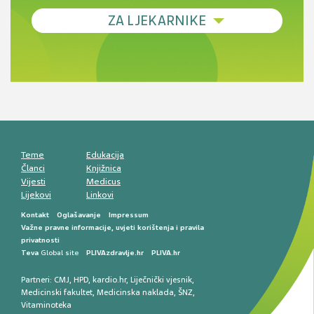
Debljina - od prevencije do personalizirane
ZA LJEKARNIKE
terapije
Novi pogled na migrenu: komorbiditeti, spolne
razlike i nove terapije
Antikoagulansi u ljekarničkoj praksi –
komunikacija, adherencija i sigurnost
Muško urološko zdravlje: od funkcionalnih
smetnji do rane onkološke dijagnostike
Mentalno zdravlje muškaraca: skriveni rizici i
kliničke posljedice
Životni stil i kardiovaskularno zdravlje
muškaraca
Teme
Edukacija
Članci
Knjižnica
Vijesti
Medicus
Lijekovi
Linkovi
Kontakt
Oglašavanje
Impressum
Važne pravne informacije, uvjeti korištenja i pravila
privatnosti
Teva
Global site
PLIVAzdravlje.hr
PLIVA.hr
Partneri:
CMJ
,
HPD
,
kardio.hr
,
Liječnički vjesnik
,
Medicinski fakultet
,
Medicinska naklada
,
ŠNZ
,
Vitaminoteka