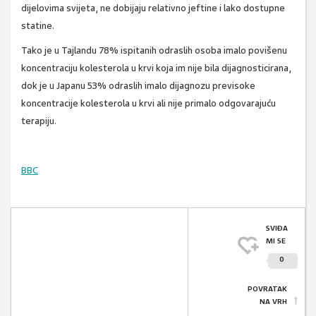
dijelovima svijeta, ne dobijaju relativno jeftine i lako dostupne
statine.
Tako je u Tajlandu 78% ispitanih odraslih osoba imalo povišenu
koncentraciju kolesterola u krvi koja im nije bila dijagnosticirana,
dok je u Japanu 53% odraslih imalo dijagnozu previsoke
koncentracije kolesterola u krvi ali nije primalo odgovarajuću
terapiju.
BBC
SVIĐA
MI SE
0
POVRATAK
NA VRH