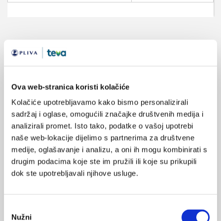
VEZANI SADRŽAJ
13.03.2011.
Visoka razina dobrog kolesterola „saveznik“ je
Ova web-stranica koristi kolačiće
dugovječnosti
Kolačiće upotrebljavamo kako bismo personalizirali
sadržaj i oglase, omogućili značajke društvenih medija i
22.02.2011.
analizirali promet. Isto tako, podatke o vašoj upotrebi
Koncentracija kolesterola u krvi i rizik za moždani
naše web-lokacije dijelimo s partnerima za društvene
udar
medije, oglašavanje i analizu, a oni ih mogu kombinirati s
drugim podacima koje ste im pružili ili koje su prikupili
15.10.2010.
dok ste upotrebljavali njihove usluge.
Antihipertenzivi i statini u prevenciji moždanog
udara - 2. dio
Odabir
13.10.2010.
Nužni
pristanka
Antihipertenzivi i statini u prevenciji moždanog