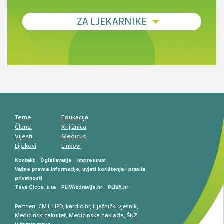
Debljina - od prevencije do personalizirane
ZA LJEKARNIKE
terapije
Novi pogled na migrenu: komorbiditeti, spolne
razlike i nove terapije
Antikoagulansi u ljekarničkoj praksi –
komunikacija, adherencija i sigurnost
Muško urološko zdravlje: od funkcionalnih
smetnji do rane onkološke dijagnostike
Mentalno zdravlje muškaraca: skriveni rizici i
kliničke posljedice
Životni stil i kardiovaskularno zdravlje
muškaraca
Teme
Edukacija
Članci
Knjižnica
Vijesti
Medicus
Lijekovi
Linkovi
Kontakt
Oglašavanje
Impressum
Važne pravne informacije, uvjeti korištenja i pravila
privatnosti
Teva
Global site
PLIVAzdravlje.hr
PLIVA.hr
Partneri:
CMJ
,
HPD
,
kardio.hr
,
Liječnički vjesnik
,
Medicinski fakultet
,
Medicinska naklada
,
ŠNZ
,