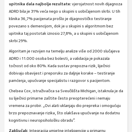
upitnika dala najbolje rezultate:
vjerojatnost novih dijagnoza
ADRD bila je 31% veća nego u skupini s uobičajenom skrbi. U tih
klinika 36,7% pacijenata prošlo je dijagnostičko testiranje
povezano s demencijom, dok je u skupini s algoritmom bez
upitnika taj postotak iznosio 27,8%, a u skupini s uobičajenom
skrbi 29%.
Algoritam je razvijen na temelju analize više od 2000 slučajeva
ADRD i 11.000 osoba bez bolesti, a validacija je pokazala
točnost od oko 80%. Kada sustav prepozna rizik, liječnici
dobivaju obavijest i preporuku za daljnje korake – testiranje
pamćenja, upućivanje specijalistu i razgovor s pacijentom.
Chelsea Cox, istraživačica sa Sveučilišta Michigan, istaknula je da
su liječnici primarne zaštite često preopterećeni i nemaju
vremena za probir. „Ovi alati uklanjaju dio prepreka i omogućuju
brzo prepoznavanje rizika, što olakšava upućivanje na dodatnu
kognitivnu i neuropsihološku obradu“.
Zaključak:
Integracija umjetne inteligencije u primarnu