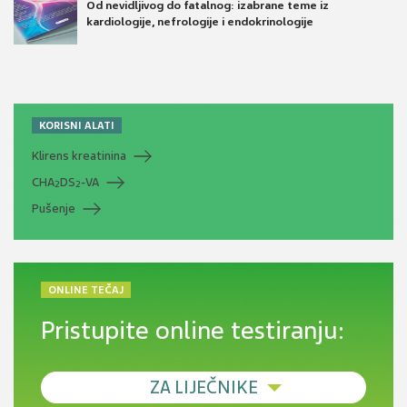
Od nevidljivog do fatalnog: izabrane teme iz
kardiologije, nefrologije i endokrinologije
KORISNI ALATI
Klirens kreatinina
CHA
DS
-VA
2
2
Pušenje
ONLINE TEČAJ
Pristupite online testiranju:
ZA LIJEČNIKE