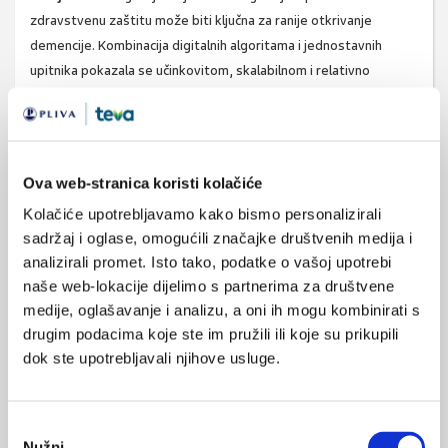
zdravstvenu zaštitu može biti ključna za ranije otkrivanje
demencije. Kombinacija digitalnih algoritama i jednostavnih
upitnika pokazala se učinkovitom, skalabilnom i relativno
jeftinom strategijom koja štedi vrijeme liječnika i poboljšava
ishode za pacijente.
Izvor:
JAMA Netw Open. 2025 Nov 3;8(11):e2542222. doi:
10.1001/jamanetworkopen.2025.42222.
Ova web-stranica koristi kolačiće
Kolačiće upotrebljavamo kako bismo personalizirali
sadržaj i oglase, omogućili značajke društvenih medija i
analizirali promet. Isto tako, podatke o vašoj upotrebi
SVIĐA
demencija
MI SE
naše web-lokacije dijelimo s partnerima za društvene
0
medije, oglašavanje i analizu, a oni ih mogu kombinirati s
starija životna dob
drugim podacima koje ste im pružili ili koje su prikupili
POVRATAK
umjetna inteligencija
dok ste upotrebljavali njihove usluge.
NA VRH
Odabir
Nužni