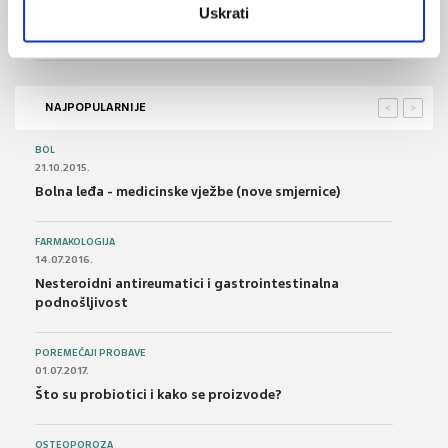
Može li zdrav način života pomoći onima s visokim
Uskrati
genetskim rizikom za demenciju
NAJPOPULARNIJE
<
>
BOL
21.10.2015.
Bolna leđa - medicinske vježbe (nove smjernice)
FARMAKOLOGIJA
14.07.2016.
Nesteroidni antireumatici i gastrointestinalna
podnošljivost
POREMEĆAJI PROBAVE
01.07.2017.
Što su probiotici i kako se proizvode?
OSTEOPOROZA