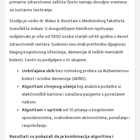
primarne zdravstvene zaštite često nemaju dovoljno vremena
za sustavno testiranje.
Studiju je vodio dr. Malaz A. Boustani s Medicinskog fakulteta
Sveučilišta Indiani. U dvogodišnjem kliničkom ispitivanju
sudjelovalo je više od 5300 osoba starijih od 65 godina u devet
zdravstvenih centara. Sudionici nisu imali prethodnu dijagnozu
blagog kognitivnog oštećenja, demencije ili teških mentalnih
bolesti. Centri su podijeljeni u tri skupine:
Uobičajena skrb
bez rutinskog probira za Alzheimerovu
bolest i srodne demencije (ADRD).
Algoritam strojnog učenja
koji analizira podatke iz
elektroničkih kartona i označava pacijente s povećanim
rizikom.
Algoritam + upitnik
od 10 pitanja o kognitivnim
sposobnostima, svakodnevnim aktivnostima, ponašanju i
raspoloženju.
Rezultati su pokazali da je kombinacija algoritma i