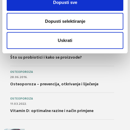
Dopusti sve
FARMAKOLOGIJA
14.07.2016.
Dopusti selektiranje
Nesteroidni antireumatici i gastrointestinalna
podnošljivost
Uskrati
POREMEĆAJI PROBAVE
01.07.2017.
Što su probiotici i kako se proizvode?
OSTEOPOROZA
28.06.2016.
Osteoporoza – prevencija, otkrivanje i liječenje
OSTEOPOROZA
11.03.2022.
Vitamin D: optimalne razine i način primjene