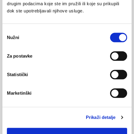
Liječnici izveli prvu transplantaciju ljudskog mjehura
drugim podacima koje ste im pružili ili koje su prikupili
dok ste upotrebljavali njihove usluge.
07.02.2025.
Odobreno ispitivanje transplantacije svinjskih
organa
Odabir
Nužni
pristanka
27.10.2024.
Predviđanje ishoda transplantacije bubrega pomoću
Za postavke
napredne umjetne inteligencije
15.07.2024.
Statistički
Imunosupresijska terapija nakon transplantacije
bubrega
Marketinški
NAJPOPULARNIJE
<
>
Prikaži detalje
BOL
21.10.2015.
Bolna leđa - medicinske vježbe (nove smjernice)