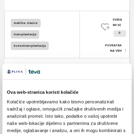
SVIĐA
matične stanice
MI SE
0
transplantacija
POVRATAK
ksenotransplantacija
NA VRH
VEZANI SADRŽAJ
<
>
Ova web-stranica koristi kolačiće
Kolačiće upotrebljavamo kako bismo personalizirali
01.09.2025.
Prva transplantacija pluća genetski modificirane
sadržaj i oglase, omogućili značajke društvenih medija i
svinje u čovjeka
analizirali promet. Isto tako, podatke o vašoj upotrebi
naše web-lokacije dijelimo s partnerima za društvene
21.05.2025.
medije, oglašavanje i analizu, a oni ih mogu kombinirati s