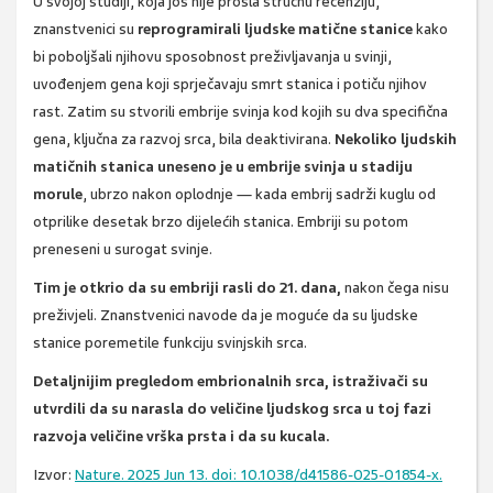
U svojoj studiji, koja još nije prošla stručnu recenziju,
znanstvenici su
reprogramirali ljudske matične stanice
kako
bi poboljšali njihovu sposobnost preživljavanja u svinji,
uvođenjem gena koji sprječavaju smrt stanica i potiču njihov
rast. Zatim su stvorili embrije svinja kod kojih su dva specifična
gena, ključna za razvoj srca, bila deaktivirana.
Nekoliko ljudskih
matičnih stanica uneseno je u embrije svinja u stadiju
morule
, ubrzo nakon oplodnje — kada embrij sadrži kuglu od
otprilike desetak brzo dijelećih stanica. Embriji su potom
preneseni u surogat svinje.
Tim je otkrio da su embriji rasli do 21. dana,
nakon čega nisu
preživjeli. Znanstvenici navode da je moguće da su ljudske
stanice poremetile funkciju svinjskih srca.
Detaljnijim pregledom embrionalnih srca, istraživači su
utvrdili da su narasla do veličine ljudskog srca u toj fazi
razvoja
veličine vrška prsta i da su kucala.
Izvor:
Nature. 2025 Jun 13. doi: 10.1038/d41586-025-01854-x.