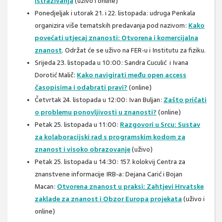
istraživanja
(uživo i online)
Ponedjeljak i utorak 21. i 22. listopada: udruga Penkala
organizira više tematskih predavanja pod nazivom:
Kako
povećati utjecaj znanosti: Otvorena i komercijalna
znanost
. Održat će se uživo na FER-u i Institutu za fiziku.
Srijeda 23. listopada u 10:00: Sandra Cuculić i Ivana
Dorotić Malič:
Kako navigirati među open access
časopisima i odabrati pravi?
(online)
Četvrtak 24. listopada u 12:00: Ivan Buljan:
Zašto pričati
o problemu ponovljivosti u znanosti?
(online)
Petak 25. listopada u 11:00:
Razgovori u Srcu: Sustav
za kolaboracijski rad s programskim kodom za
znanost i visoko obrazovanje
(uživo)
Petak 25. listopada u 14:30: 157. kolokvij Centra za
znanstvene informacije IRB-a: Dejana Carić i Bojan
Macan:
Otvorena znanost u praksi: Zahtjevi Hrvatske
zaklade za znanost i Obzor Europa projekata
(uživo i
online)