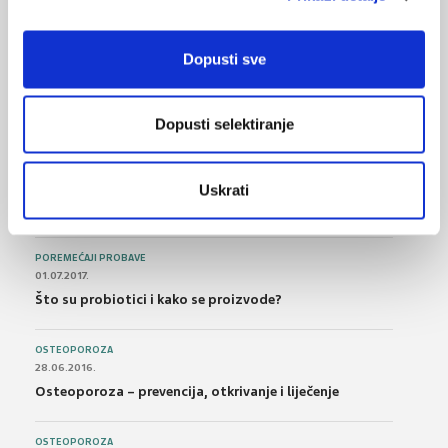
NAJPOPULARNIJE
<
>
BOL
Dopusti sve
21.10.2015.
Bolna leđa - medicinske vježbe (nove smjernice)
Dopusti selektiranje
FARMAKOLOGIJA
14.07.2016.
Nesteroidni antireumatici i gastrointestinalna
Uskrati
podnošljivost
POREMEĆAJI PROBAVE
01.07.2017.
Što su probiotici i kako se proizvode?
OSTEOPOROZA
28.06.2016.
Osteoporoza – prevencija, otkrivanje i liječenje
OSTEOPOROZA