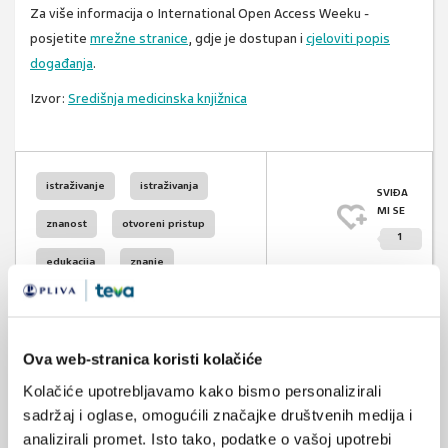
Za više informacija o International Open Access Weeku -
posjetite
mrežne stranice
, gdje je dostupan i
cjeloviti popis
događanja
.
Izvor:
Središnja medicinska knjižnica
istraživanje
istraživanja
SVIĐA
MI SE
znanost
otvoreni pristup
1
edukacija
znanje
POVRATAK
NA VRH
časopisi
objava
Ova web-stranica koristi kolačiće
Kolačiće upotrebljavamo kako bismo personalizirali
sadržaj i oglase, omogućili značajke društvenih medija i
VEZANI SADRŽAJ
analizirali promet. Isto tako, podatke o vašoj upotrebi
<
>