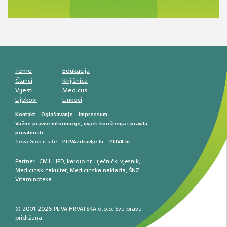
komunikacija, adherencija i sigurnost
Muško urološko zdravlje: od funkcionalnih
smetnji do rane onkološke dijagnostike
Mentalno zdravlje muškaraca: skriveni rizici i
kliničke posljedice
Životni stil i kardiovaskularno zdravlje
muškaraca
Teme
Edukacija
Članci
Knjižnica
Vijesti
Medicus
Lijekovi
Linkovi
Kontakt
Oglašavanje
Impressum
Važne pravne informacije, uvjeti korištenja i pravila
privatnosti
Teva
Global site
PLIVAzdravlje.hr
PLIVA.hr
Partneri:
CMJ
,
HPD
,
kardio.hr
,
Liječnički vjesnik
,
Medicinski fakultet
,
Medicinska naklada
,
ŠNZ
,
Vitaminoteka
© 2001-2026 PLIVA HRVATSKA d.o.o. Sva prava
pridržana