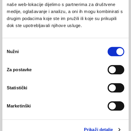
naše web-lokacije dijelimo s partnerima za društvene
22.10.2024.
medije, oglašavanje i analizu, a oni ih mogu kombinirati s
Tjedan Sveučilišta u Zagrebu
drugim podacima koje ste im pružili ili koje su prikupili
dok ste upotrebljavali njihove usluge.
10.10.2024.
Nobel za medicinu dodijeljen za "mikroRNK" koje
reguliraju gene
Odabir
Nužni
pristanka
03.10.2024.
Žene koje mijenjaju znanost
Za postavke
24.09.2024.
Najcitiraniji i najutjecajniji znanstvenici iz Hrvatske u
Statistički
2023.
Marketinški
19.06.2024.
Kako AI mijenja rad u znanosti?
Prikaži detalje