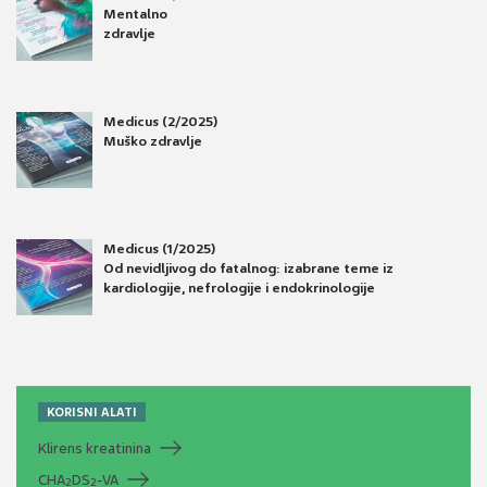
Mentalno
zdravlje
Medicus (2/2025)
Muško zdravlje
Medicus (1/2025)
Od nevidljivog do fatalnog: izabrane teme iz
kardiologije, nefrologije i endokrinologije
KORISNI ALATI
Klirens kreatinina
CHA
DS
-VA
2
2