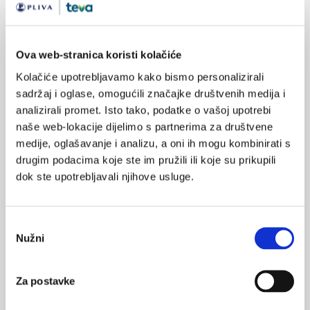
Izvor:
European Respiratory Society (ERS) 2024 Congress
Ova web-stranica koristi kolačiće
SVIĐA
Kolačiće upotrebljavamo kako bismo personalizirali
MI SE
kopb
eozinofilija
sadržaj i oglase, omogućili značajke društvenih medija i
1
analizirali promet. Isto tako, podatke o vašoj upotrebi
dišni putovi
egzacerbacija
POVRATAK
naše web-lokacije dijelimo s partnerima za društvene
NA VRH
medije, oglašavanje i analizu, a oni ih mogu kombinirati s
drugim podacima koje ste im pružili ili koje su prikupili
dok ste upotrebljavali njihove usluge.
Odabir
VEZANI SADRŽAJ
<
>
Nužni
pristanka
10.12.2024.
Smjernice za liječenje akutne egzacerbacije KOPB-a u
Za postavke
hitnoj medicinskoj službi