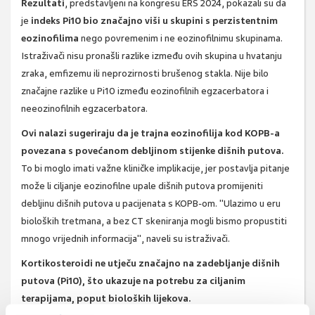
Rezultati
, predstavljeni na kongresu ERS 2024, pokazali su da
je
indeks Pi10 bio značajno viši u skupini s perzistentnim
eozinofilima
nego povremenim i ne eozinofilnimu skupinama.
Istraživači nisu pronašli razlike između ovih skupina u hvatanju
zraka, emfizemu ili neprozirnosti brušenog stakla. Nije bilo
značajne razlike u Pi10 između eozinofilnih egzacerbatora i
neeozinofilnih egzacerbatora.
Ovi nalazi sugeriraju da je trajna eozinofilija kod KOPB-a
povezana s povećanom debljinom stijenke dišnih putova.
To bi moglo imati važne kliničke implikacije, jer postavlja pitanje
može li ciljanje eozinofilne upale dišnih putova promijeniti
debljinu dišnih putova u pacijenata s KOPB-om. "Ulazimo u eru
bioloških tretmana, a bez CT skeniranja mogli bismo propustiti
mnogo vrijednih informacija", naveli su istraživači.
Kortikosteroidi ne utječu značajno na zadebljanje dišnih
putova (Pi10), što ukazuje na potrebu za ciljanim
terapijama, poput bioloških lijekova.