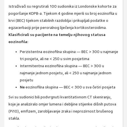
Istraživači su regrutirali 100 sudionika iz Londonske kohorte za
pogoršanje KOPB-a. Tijekom 4 godine mjerili su broj eozinofila u
krvi (BEC) tijekom stabilnih razdoblja i prikupljali podatke o
egzacerbaciji prije peroralnog liječenja kortikosteroidima.
Klasificirali su pacijente na temelju njihovog statusa
eozinofila:
Perzistentna eozinofilna skupina — BEC > 300 u najmanje
tri posjeta, ali ne < 250 u svim posjetima
Intermitentna eozinofilna skupina — BEC > 300 u
najmanje jednom posjetu, ali < 250 u najmanje jednom
posjetu
Ne
eozinofilna skupina — BEC < 300 u sva četiri posjeta
Svi su sudionici bili podvrgnuti kvantitativnom CT skeniranju,
koje je analiziralo omjer lumena i debljine stijenke dišnih putova
(Pi10), emfizem, zarobljavanje zraka i neprozirnost brušenog
stakla.