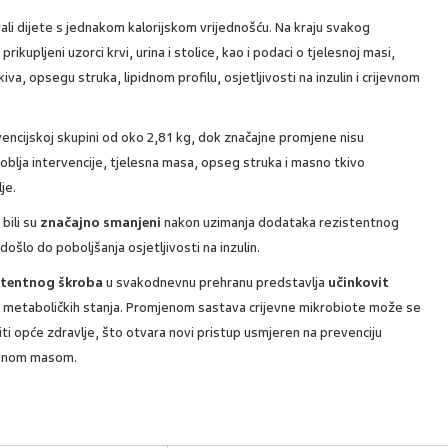
vali dijete s jednakom kalorijskom vrijednošću. Na kraju svakog
ikupljeni uzorci krvi, urina i stolice, kao i podaci o tjelesnoj masi,
a, opsegu struka, lipidnom profilu, osjetljivosti na inzulin i crijevnom
encijskoj skupini od oko 2,81 kg, dok značajne promjene nisu
oblja intervencije, tjelesna masa, opseg struka i masno tkivo
je.
bili su
značajno smanjeni
nakon uzimanja dodataka rezistentnog
 došlo do poboljšanja osjetljivosti na inzulin.
stentnog škroba
u svakodnevnu prehranu predstavlja
učinkovit
 metaboličkih stanja. Promjenom sastava crijevne mikrobiote može se
iti opće zdravlje, što otvara novi pristup usmjeren na prevenciju
lesnom masom.