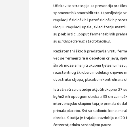
Učinkovite strategije za prevenciju pretilo
spomenutih komorbiditeta. U posljednje vr
regulaciji fizioloških i patofizioloških pro
ulogu u regulaciji upale, skladištenju mast
su
prebiotici,
poput fermentabilnih prehram
su
Bifidobacterium
i
Lactobacillus
.
Rezistentni škrob
predstavlja vrstu ferme
već se
fermentira u debelom crijevu
, dje
škrob može smanjiti ukupnu tjelesnu masu, 
rezistentnog škroba u modulaciji crijevne 
dvostruko slijepa, placebom kontrolirana 
Istraživači su u studiju uključili ukupno 3
kg/m
2
i/ili opsegom struka ≥ 85 cm za mušk
intervencijsku skupinu koja je primala doda
primala placebo. Svi su sudionici konzumira
obroka. Studija je trajala u razdoblju od 20
četverotjednim razdobljem pauze.