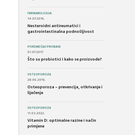
FARMAKOLOGIJA
14.07.2016.
Nesteroidni antireumatici i
gastrointestinalna podnošljivost
POREMEĆAJI PROBAVE
01.07.2017.
Što su probiotici i kako se proizvode?
OSTEOPOROZA
28.06.2016.
Osteoporoza – prevencija, otkrivanje i
liječenje
OSTEOPOROZA
11.03.2022.
Vitamin D: optimalne razine i način
primjene