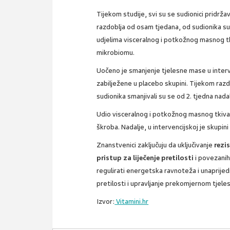
Tijekom studije, svi su se sudionici pridrža
razdoblja od osam tjedana, od sudionika su pr
udjelima visceralnog i potkožnog masnog tkiv
mikrobiomu.
Uočeno je smanjenje tjelesne mase u interv
zabilježene u placebo skupini. Tijekom razd
sudionika smanjivali su se od 2. tjedna nadal
Udio visceralnog i potkožnog masnog tkiva 
škroba. Nadalje, u intervencijskoj je skupini
Znanstvenici zaključuju da uključivanje
rezi
pristup za liječenje pretilosti
i povezanih
regulirati energetska ravnoteža i unaprijed
pretilosti i upravljanje prekomjernom tje
Izvor:
Vitamini.hr