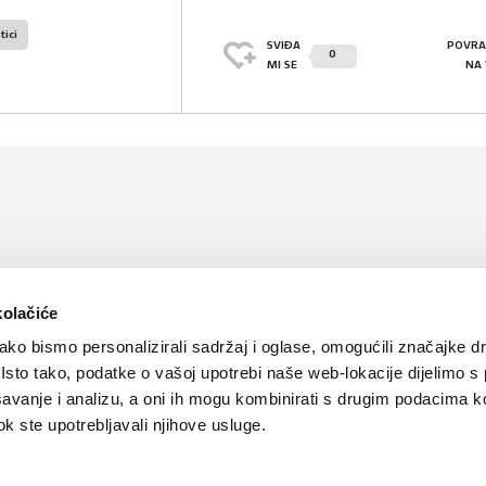
tici
SVIĐA
POVRA
0
MI SE
NA
kolačiće
ko bismo personalizirali sadržaj i oglase, omogućili značajke d
. Isto tako, podatke o vašoj upotrebi naše web-lokacije dijelimo s
avanje i analizu, a oni ih mogu kombinirati s drugim podacima k
 dok ste upotrebljavali njihove usluge.