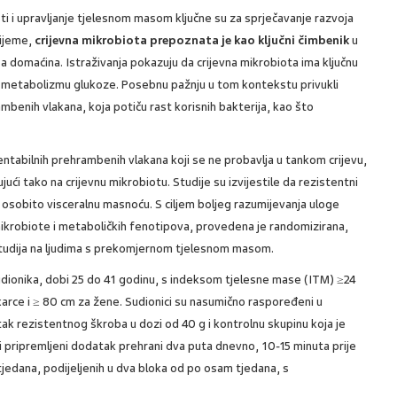
sti i upravljanje tjelesnom masom ključne su za sprječavanje razvoja
ijeme,
crijevna mikrobiota prepoznata je kao ključni čimbenik
u
cesa domaćina. Istraživanja pokazuju da crijevna mikrobiota ima ključnu
i i metabolizmu glukoze. Posebnu pažnju u tom kontekstu privukli
benih vlakana, koja potiču rast korisnih bakterija, kao što
ntabilnih prehrambenih vlakana koji se ne probavlja u tankom crijevu,
lujući tako na crijevnu mikrobiotu. Studije su izvijestile da rezistentni
osobito visceralnu masnoću. S ciljem boljeg razumijevanja uloge
mikrobiote i metaboličkih fenotipova, provedena je randomizirana,
studija na ljudima s prekomjernom tjelesnom masom.
7 sudionika, dobi 25 do 41 godinu, s indeksom tjelesne mase (ITM) ≥24
arce i ≥ 80 cm za žene. Sudionici su nasumično raspoređeni u
tak rezistentnog škroba u dozi od 40 g i kontrolnu skupinu koja je
li pripremljeni dodatak prehrani dva puta dnevno, 10-15 minuta prije
 tjedana, podijeljenih u dva bloka od po osam tjedana, s