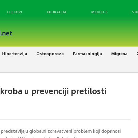
LIJEKOVI
EDUKACIJA
MEDICUS
VI
.net
Hipertenzija
Osteoporoza
Farmakologija
Migrena
roba u prevenciji pretilosti
 predstavljaju globalni zdravstveni problem koji doprinosi