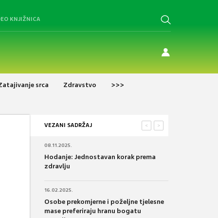
DEO KNJIŽNICA
Zatajivanje srca
Zdravstvo
>>>
VEZANI SADRŽAJ
<
>
08.11.2025.
Hodanje: Jednostavan korak prema
zdravlju
16.02.2025.
Osobe prekomjerne i poželjne tjelesne
mase preferiraju hranu bogatu