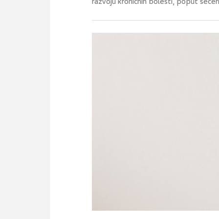
razvoju kroničnih bolesti, poput šećern