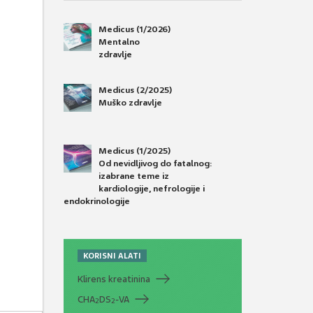
Medicus (1/2026)
Mentalno
zdravlje
Medicus (2/2025)
Muško zdravlje
Medicus (1/2025)
Od nevidljivog do fatalnog:
izabrane teme iz
kardiologije, nefrologije i
endokrinologije
KORISNI ALATI
Klirens kreatinina
CHA
DS
-VA
2
2