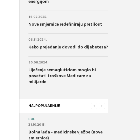
energijom
14.02.2025.
Nove smjernice redefiniraju pretilost
06.11.2024.
Kako prejedanje dovodi do dijabetesa?
30.08.2024.
Liječenje semaglutidom moglo bi
povećati troškove Medicare za
milijarde
NAJPOPULARNIJE
<
>
BOL
21.10.2015.
Bolna leđa - medicinske vježbe (nove
smjernice)