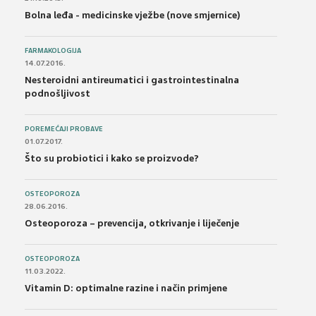
Bolna leđa - medicinske vježbe (nove smjernice)
FARMAKOLOGIJA
14.07.2016.
Nesteroidni antireumatici i gastrointestinalna
podnošljivost
POREMEĆAJI PROBAVE
01.07.2017.
Što su probiotici i kako se proizvode?
OSTEOPOROZA
28.06.2016.
Osteoporoza – prevencija, otkrivanje i liječenje
OSTEOPOROZA
11.03.2022.
Vitamin D: optimalne razine i način primjene