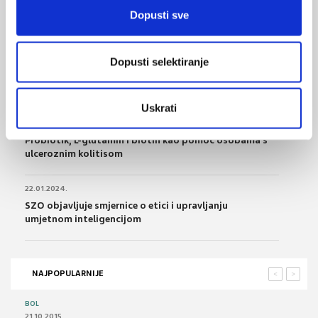
Bolesnici i korištenje umjetne inteligencije u
Dopusti sve
zdravstvu
14.08.2024.
Dopusti selektiranje
Akt Europske Unije o umjetnoj inteligencijii: prva
regulacija tog područja
Uskrati
18.02.2024.
Probiotik, L-glutamin i biotin kao pomoć osobama s
ulceroznim kolitisom
22.01.2024.
SZO objavljuje smjernice o etici i upravljanju
umjetnom inteligencijom
NAJPOPULARNIJE
<
>
BOL
21.10.2015.