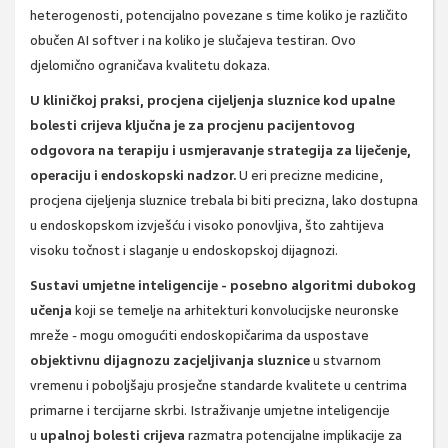
heterogenosti, potencijalno povezane s time koliko je različito
obučen AI softver i na koliko je slučajeva testiran. Ovo
djelomično ograničava kvalitetu dokaza.
U kliničkoj praksi, procjena cijeljenja sluznice kod upalne
bolesti crijeva ključna je za procjenu pacijentovog
odgovora na terapiju i usmjeravanje strategija za liječenje,
operaciju i endoskopski nadzor.
U eri precizne medicine,
procjena cijeljenja sluznice trebala bi biti precizna, lako dostupna
u endoskopskom izvješću i visoko ponovljiva, što zahtijeva
visoku točnost i slaganje u endoskopskoj dijagnozi.
Sustavi umjetne inteligencije - posebno algoritmi dubokog
učenja
koji se temelje na arhitekturi konvolucijske neuronske
mreže - mogu omogućiti endoskopičarima da uspostave
objektivnu dijagnozu zacjeljivanja sluznice
u stvarnom
vremenu i poboljšaju prosječne standarde kvalitete u centrima
primarne i tercijarne skrbi. Istraživanje umjetne inteligencije
u
upalnoj bolesti crijeva
razmatra potencijalne implikacije za