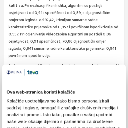
kolitisa.
Pri evaluaciji fiksnih slika, algoritmi su postigli
osjetljivost od 0,91 i specifičnost od 0,89, s dijagnostičkim
omjerom izgleda od 92,42, krivuljom sumarne radne
karakteristike prijemnika od 0,957 i površinom ispod krivulje od
0,957. Pri ocjenjivanju videozapisa algoritmi su postigli 0,86
osjetljivost, 0,91 specifičnost, 70,86 dijagnostički omjer
izgleda, 0,941 sumarne radne karakteristike prijemnika i 0,941
površinom ispod krivulje.
Autori su pronašli umjerenu do visoku razinu heterogenosti
među studijama, što je ograničilo kvalitetu dokaza.
Samo 2
od 12 studija koristile su vanjski skup podataka za provjeru
valjanosti AI sustava, a 1 je evaluirala AI sustav na mješovitoj
Ova web-stranica koristi kolačiće
bazi podataka. Međutim, sedam ih je koristilo skup podataka za
Kolačiće upotrebljavamo kako bismo personalizirali
internu validaciju odvojen od skupa podataka za obuku.
sadržaj i oglase, omogućili značajke društvenih medija i
Izvor:
Dig Liver Dis. 2023 Dec 5:S1590-8658(23)01023-X. doi:
analizirali promet. Isto tako, podatke o vašoj upotrebi
10.1016/j.dld.2023.11.005.
naše web-lokacije dijelimo s partnerima za društvene