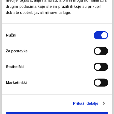
medije, oglašavanje i analizu, a oni ih mogu kombinirati s
drugim podacima koje ste im pružili ili koje su prikupili
dok ste upotrebljavali njihove usluge.
ulcerozni kolitis
SVIĐA
MI SE
chronova bolest
0
Odabir
umjetna inteligencija
Nužni
pristanka
POVRATAK
NA VRH
endoskopija
Za postavke
Statistički
VEZANI SADRŽAJ
<
>
Marketinški
15.04.2025.
Umjetna inteligencija u modernom digitalnom
zdravstvu
Prikaži detalje
29.12.2024.