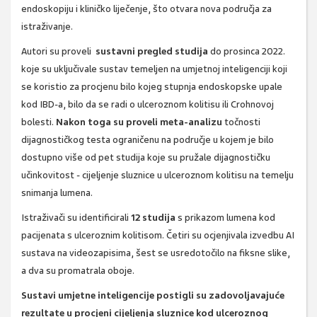
endoskopiju i kliničko liječenje, što otvara nova područja za
istraživanje.
Autori su proveli
sustavni pregled studija
do prosinca 2022.
koje su uključivale sustav temeljen na umjetnoj inteligenciji koji
se koristio za procjenu bilo kojeg stupnja endoskopske upale
kod IBD-a, bilo da se radi o ulceroznom kolitisu ili Crohnovoj
bolesti.
Nakon toga su proveli meta-analizu
točnosti
dijagnostičkog testa ograničenu na područje u kojem je bilo
dostupno više od pet studija koje su pružale dijagnostičku
učinkovitost - cijeljenje sluznice u ulceroznom kolitisu na temelju
snimanja lumena.
Istraživači su identificirali
12 studija
s prikazom lumena kod
pacijenata s ulceroznim kolitisom. Četiri su ocjenjivala izvedbu AI
sustava na videozapisima, šest se usredotočilo na fiksne slike,
a dva su promatrala oboje.
Sustavi umjetne inteligencije postigli su zadovoljavajuće
rezultate u procjeni cijeljenja sluznice kod ulceroznog