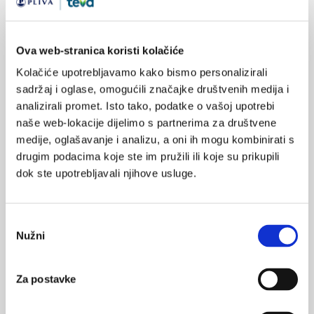
SVIĐA
pacijent liječnik
MI SE
0
endoproteza
Ova web-stranica koristi kolačiće
POVRATAK
operativni zahvat
Kolačiće upotrebljavamo kako bismo personalizirali
NA VRH
sadržaj i oglase, omogućili značajke društvenih medija i
hitna služba
analizirali promet. Isto tako, podatke o vašoj upotrebi
naše web-lokacije dijelimo s partnerima za društvene
medije, oglašavanje i analizu, a oni ih mogu kombinirati s
drugim podacima koje ste im pružili ili koje su prikupili
dok ste upotrebljavali njihove usluge.
VEZANI SADRŽAJ
<
>
05.05.2023.
Odabir
Nužni
Jedna od sedam starijih osoba umire u prvih godinu
pristanka
dana nakon velike operacije
Za postavke
02.03.2023.
U PZZ nedostaje 257 obiteljskih liječnika, 110
ginekologa i 90 pedijatara