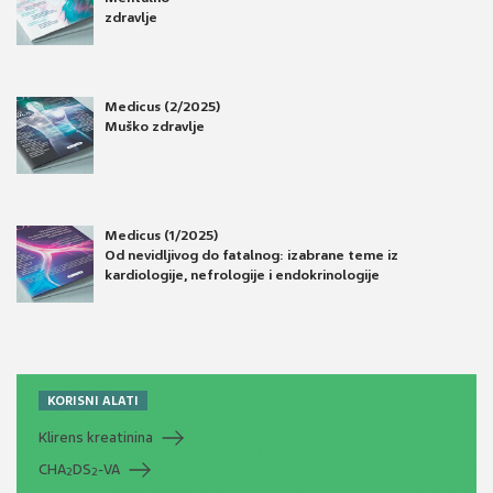
zdravlje
Medicus (2/2025)
Muško zdravlje
Medicus (1/2025)
Od nevidljivog do fatalnog: izabrane teme iz
kardiologije, nefrologije i endokrinologije
KORISNI ALATI
Klirens kreatinina
CHA
DS
-VA
2
2