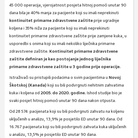
45 000 operacija, vjerojatnost posjeta hitnoj pomoći unutar 90
dana bila je 40% manja za pacijente koji su imali neprekinuti
kontinuitet primarne zdravstvene zaštite
prije ugradnje
koljena i 35% niža za pacijente koji su imali neprekinuti
kontinuitet primarne zdravstvene zaštite prije zamjene kuka, u
usporedbi s onima koji su imali nekoliko liječnika primarne
zdravstvene zaštite.
Kontinuitet primarne zdravstvene
zaštite definiran je kao postojanje jednog liječnika
primarne zdravstvene zaštite u 3 godine prije operacije.
Istraživači su pristupili podacima o svim pacijentima u
Novoj
Škotskoj (Kanada)
koji su bili podvrgnuti nehitnim zahvatima
kuka i koljena od
2005. do 2020. godine.
Ishod studije bio je
svaki posjet hitnoj pomoći unutar 90 dana nakon otpusta.
Od 28 574 pacijenata koji su bili podvrgnuti zahvatu na koljenu
uključenih u analizu, 13,9% je posjetilo ED unutar 90 dana. Od
16.767 pacijenata koji su bili podvrgnuti zahvata kuka uključenih
u analizu, 13,5% je posjetilo ED unutar 90 dana.