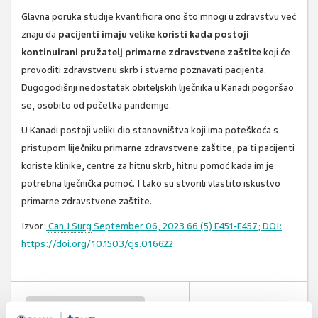
Glavna poruka studije kvantificira ono što mnogi u zdravstvu već
znaju da
pacijenti imaju velike koristi kada postoji
kontinuirani pružatelj primarne zdravstvene zaštite
koji će
provoditi zdravstvenu skrb i stvarno poznavati pacijenta.
Dugogodišnji nedostatak obiteljskih liječnika u Kanadi pogoršao
se, osobito od početka pandemije.
U Kanadi postoji veliki dio stanovništva koji ima poteškoća s
pristupom liječniku primarne zdravstvene zaštite, pa ti pacijenti
koriste klinike, centre za hitnu skrb, hitnu pomoć kada im je
potrebna liječnička pomoć. I tako su stvorili vlastito iskustvo
primarne zdravstvene zaštite.
Izvor:
Can J Surg
September 06, 2023
66
(5)
E451-E457;
DOI:
https://doi.org/10.1503/cjs.016622
primarna zdravstvena zaštita