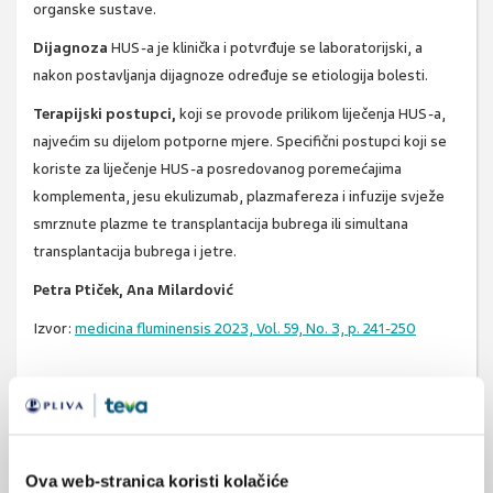
organske sustave.
Dijagnoza
HUS-a je klinička i potvrđuje se laboratorijski, a
nakon postavljanja dijagnoze određuje se etiologija bolesti.
Terapijski postupci,
koji se provode prilikom liječenja HUS-a,
najvećim su dijelom potporne mjere. Specifični postupci koji se
koriste za liječenje HUS-a posredovanog poremećajima
komplementa, jesu ekulizumab, plazmafereza i infuzije svježe
smrznute plazme te transplantacija bubrega ili simultana
transplantacija bubrega i jetre.
Petra Ptiček, Ana Milardović
Izvor:
medicina fluminensis 2023, Vol. 59, No. 3, p. 241-250
SVIĐA
hemolitičko
anemija
MI SE
1
bubrezi
djeca
Ova web-stranica koristi kolačiće