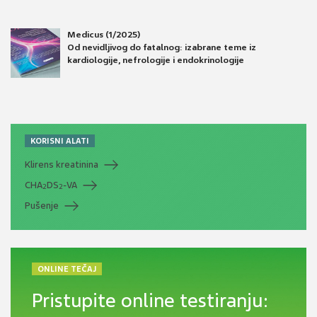
Medicus (1/2025)
Od nevidljivog do fatalnog: izabrane teme iz
kardiologije, nefrologije i endokrinologije
KORISNI ALATI
Klirens kreatinina
CHA
DS
-VA
2
2
Pušenje
ONLINE TEČAJ
Pristupite online testiranju: