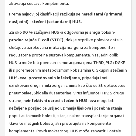
aktivacija sustava komplementa.
Prema najnovijoj klasifikaciji razlikuju se
hereditarni (primarni,
nasljedni) i stečeni (sekundarni) HUS.
Za oko 90 % slučajeva HUS-a odgovorna je
shiga toksin-
producirajuća E. coli (STEC)
, dok je otprilike polovica ostalih
slučajeva uzrokovana
mutacijama gena
za komponente i
regulatorne proteine sustava komplementa. Nasljedni oblik
HUS-a može biti povezan i s mutacijama gena THBD, PLG i DGKE
ili s poremećenim metabolizmom kobalamina C. Skupini
stečenih
HUS-eva, posredovanih infekcijama,
pripadaju i oni
uzrokovani drugim mikroorganizmima kao što su Streptococcus
pneumoniae, Shigella dysenteriae, virus influence i HIV. S druge
strane,
neinfektivni uzroci stečenih HUS-eva
mogu biti
neželjene posljedice uslijed uzimanja lijekova i posebna stanja
poput autoimunih bolesti, stanja nakon transplantacije organa i
tkiva te malignih bolesti, ali i protutijela na komponente
komplementa. Povrh mokraćnog, HUS može zahvatiti i ostale