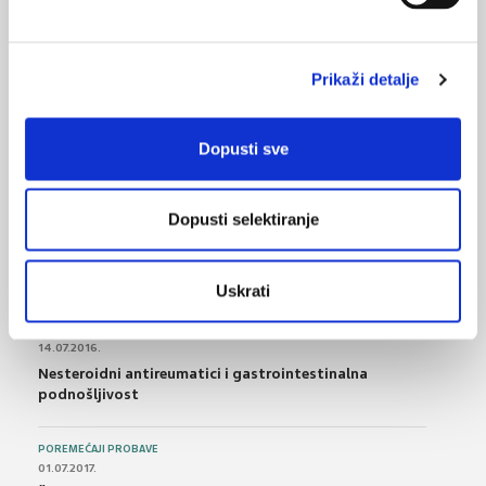
Mijelodisplastični sindrom – definicija i klinička slika
25.02.2016.
Prikaži detalje
Kako povećati razine vitamina D kod djece?
Dopusti sve
NAJPOPULARNIJE
<
>
Dopusti selektiranje
BOL
21.10.2015.
Bolna leđa - medicinske vježbe (nove smjernice)
Uskrati
FARMAKOLOGIJA
14.07.2016.
Nesteroidni antireumatici i gastrointestinalna
podnošljivost
POREMEĆAJI PROBAVE
01.07.2017.