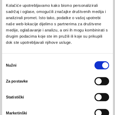
Kolačiće upotrebljavamo kako bismo personalizirali
POVRATAK
trombocitopenija
NA VRH
sadržaj i oglase, omogućili značajke društvenih medija i
analizirali promet. Isto tako, podatke o vašoj upotrebi
naše web-lokacije dijelimo s partnerima za društvene
medije, oglašavanje i analizu, a oni ih mogu kombinirati s
drugim podacima koje ste im pružili ili koje su prikupili
dok ste upotrebljavali njihove usluge.
VEZANI SADRŽAJ
<
>
06.10.2019.
Izražaj cirkulirajućeg mikroRNK u
Odabir
mijelodisplastičnom sindromu
Nužni
pristanka
08.10.2018.
Za postavke
Anemija kronične bolesti
02.10.2018.
Statistički
Anemije: uvod, definicija i klinička slika
Marketinški
17.09.2018.