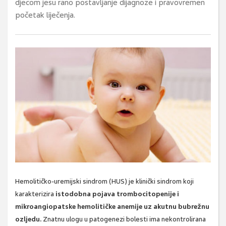
djecom jesu rano postavljanje dijagnoze i pravovremen
početak liječenja.
Hemolitičko-uremijski sindrom (HUS) je klinički sindrom koji
karakterizira
istodobna pojava trombocitopenije i
mikroangiopatske hemolitičke anemije uz akutnu bubrežnu
ozljedu.
Znatnu ulogu u patogenezi bolesti ima nekontrolirana