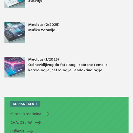
zdravlje
Medicus (2/2025)
Muško zdravlje
Medicus (1/2025)
Od nevidljivog do fatalnog: izabrane teme iz
kardiologije, nefrologije i endokrinologije
KORISNI ALATI
Klirens kreatinina
CHA
DS
-VA
2
2
Pušenje