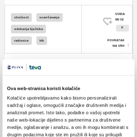
SVIĐA
stručnost
usavršavanje
MI SE
0
edukacija liječnika
POVRATAK
radionice
hlk
NA VRH
VEZANI SADRŽAJ
<
>
Ova web-stranica koristi kolačiće
20.08.2024.
Kolačiće upotrebljavamo kako bismo personalizirali
Program „Pravo u medicini“ na riječkom Pravnom
sadržaj i oglase, omogućili značajke društvenih medija i
fakultetu-produžen rok za prijave
analizirali promet. Isto tako, podatke o vašoj upotrebi
naše web-lokacije dijelimo s partnerima za društvene
02.07.2024.
medije, oglašavanje i analizu, a oni ih mogu kombinirati s
Konstituirajuća sjednica Skupštine HLK-a u mandatu
drugim podacima koje ste im pružili ili koje su prikupili