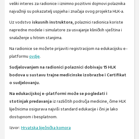
veliki interes za radionice i iznimno pozitivni dojmovi polaznika
najvažniji su pokazatelj uspjeha i značaja ovog projekta HLK-a.
Uz vodstvo
iskusnih instruktora,
polaznici radionica koriste
napredne modele i simulatore za usvajanje kliničkih vještina i
snalaženje u hitnim stanjima.
Na radionice se možete prijaviti registracijom na edukacijsku e-
platformu
ovdje
.
Sudjelovanjem na radionici polaznici dobivaju 15 HLK
bodova u sustavu trajne medicinske izobrazbe i Certifikat
o sudjelovanju.
Na edukacijskoj e-platformi može se pogledati i
stotinjak
predavanja
iz različitih područja medicine
, čime HLK
liječnicima osigurava najviši standard edukacije i čini je lako
dostupnom i besplatnom.
Izvor:
Hrvatska liječnička komora