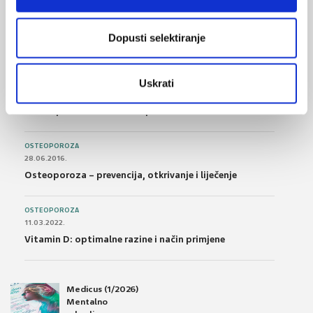
FARMAKOLOGIJA
14.07.2016.
Nesteroidni antireumatici i gastrointestinalna
Dopusti selektiranje
podnošljivost
Uskrati
POREMEĆAJI PROBAVE
01.07.2017.
Što su probiotici i kako se proizvode?
OSTEOPOROZA
28.06.2016.
Osteoporoza – prevencija, otkrivanje i liječenje
OSTEOPOROZA
11.03.2022.
Vitamin D: optimalne razine i način primjene
Medicus (1/2026)
Mentalno