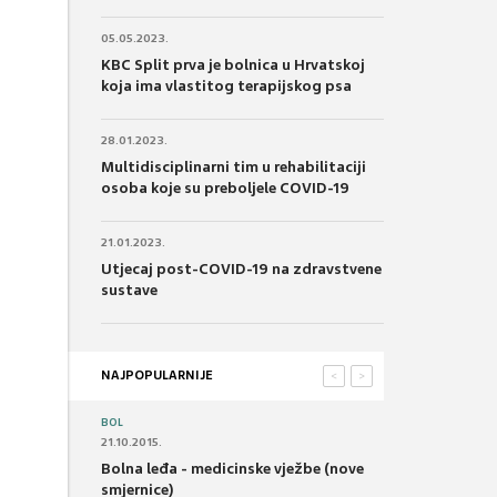
05.05.2023.
KBC Split prva je bolnica u Hrvatskoj
koja ima vlastitog terapijskog psa
28.01.2023.
Multidisciplinarni tim u rehabilitaciji
osoba koje su preboljele COVID-19
21.01.2023.
Utjecaj post-COVID-19 na zdravstvene
sustave
NAJPOPULARNIJE
<
>
BOL
21.10.2015.
Bolna leđa - medicinske vježbe (nove
smjernice)