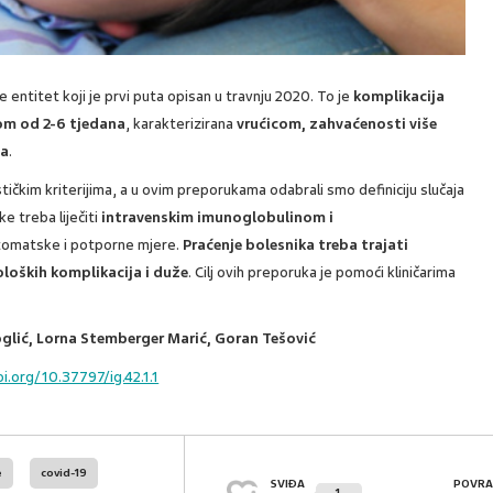
e entitet koji je prvi puta opisan u travnju 2020. To je
komplikacija
om od 2-6 tjedana
, karakterizirana
vrućicom, zahvaćenosti više
ma
.
ičkim kriterijima, a u ovim preporukama odabrali smo definiciju slučaja
e treba liječiti
intravenskim imunoglobulinom i
ptomatske i potporne mjere.
Praćenje bolesnika treba trajati
oloških komplikacija i duže
. Cilj ovih preporuka je pomoći kliničarima
oglić, Lorna Stemberger Marić, Goran Tešović
.org/10.37797/ig.42.1.1
e
covid-19
SVIĐA
POVRA
1