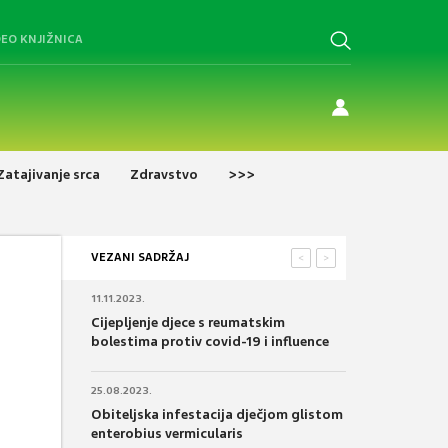
DEO KNJIŽNICA
Zatajivanje srca
Zdravstvo
>>>
VEZANI SADRŽAJ
<
>
11.11.2023.
Cijepljenje djece s reumatskim
bolestima protiv covid-19 i influence
25.08.2023.
Obiteljska infestacija dječjom glistom
enterobius vermicularis