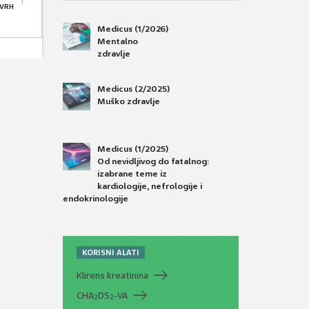
 VRH
Medicus (1/2026)
Mentalno
zdravlje
Medicus (2/2025)
Muško zdravlje
Medicus (1/2025)
Od nevidljivog do fatalnog:
izabrane teme iz
kardiologije, nefrologije i
endokrinologije
KORISNI ALATI
Klirens kreatinina
CHA
DS
-VA
2
2