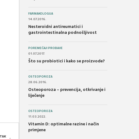
FARMAKOLOGIJA
14.07.2016.
Nesteroidni antireumatici i
gastrointestinalna podnošljivost
POREMEĆAJI PROBAVE
01.07.2017.
Što su probiotici i kako se proizvode?
OSTEOPOROZA
28.06.2016.
Osteoporoza – prevencija, otkrivanje i
liječenje
OSTEOPOROZA
11.03.2022.
Vitamin D: optimalne razine i način
primjene
TAK