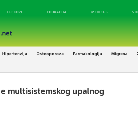
LIJEKOVI
EDUKACIJA
MEDICUS
VI
.net
Hipertenzija
Osteoporoza
Farmakologija
Migrena
enje multisistemskog upalnog