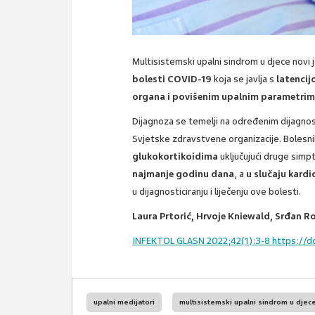
Multisistemski upalni sindrom u djece novi j
bolesti COVID-19
koja se javlja s
latencij
organa i povišenim upalnim parametri
Dijagnoza se temelji na određenim dijagnost
Svjetske zdravstvene organizacije. Bolesnik
glukokortikoidima
uključujući druge sim
najmanje godinu dana
, a
u slučaju kardi
u dijagnosticiranju i liječenju ove bolesti.
Laura Prtorić, Hrvoje Kniewald, Srđan R
INFEKTOL GLASN 2022;42(1):3-8 https://doi
upalni medijatori
multisistemski upalni sindrom u djec