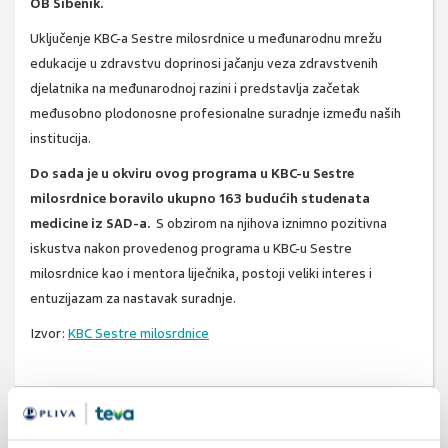
OB Šibenik.
Uključenje KBC-a Sestre milosrdnice u međunarodnu mrežu
edukacije u zdravstvu doprinosi jačanju veza zdravstvenih
djelatnika na međunarodnoj razini i predstavlja začetak
međusobno plodonosne profesionalne suradnje između naših
institucija.
Do sada je u okviru ovog programa u KBC-u Sestre
milosrdnice boravilo ukupno 163 budućih studenata
medicine iz SAD-a.
S obzirom na njihova iznimno pozitivna
iskustva nakon provedenog programa u KBC-u Sestre
milosrdnice kao i mentora liječnika, postoji veliki interes i
entuzijazam za nastavak suradnje.
Izvor:
KBC Sestre milosrdnice
SVIĐA
MI SE
studenti medicine