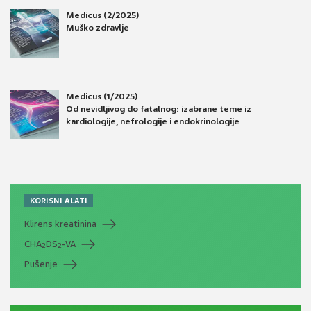
Medicus (2/2025)
Muško zdravlje
Medicus (1/2025)
Od nevidljivog do fatalnog: izabrane teme iz
kardiologije, nefrologije i endokrinologije
KORISNI ALATI
Klirens kreatinina
CHA
DS
-VA
2
2
Pušenje