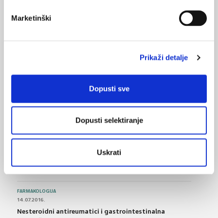
Marketinški
24.07.2015.
Kako studenti potiču liječnike obiteljske medicine na
traženje dokaza?
Prikaži detalje
03.06.2011.
Prebiotici čuvaju zdravlje studentima u stresnom
Dopusti sve
razdoblju
Dopusti selektiranje
NAJPOPULARNIJE
<
>
BOL
Uskrati
21.10.2015.
Bolna leđa - medicinske vježbe (nove smjernice)
FARMAKOLOGIJA
14.07.2016.
Nesteroidni antireumatici i gastrointestinalna