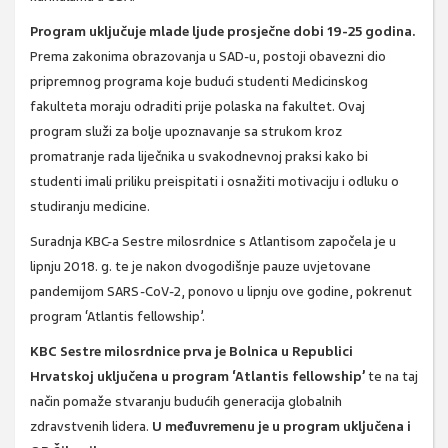
Program uključuje mlade ljude prosječne dobi 19-25 godina.
Prema zakonima obrazovanja u SAD-u, postoji obavezni dio
pripremnog programa koje budući studenti Medicinskog
fakulteta moraju odraditi prije polaska na fakultet. Ovaj
program služi za bolje upoznavanje sa strukom kroz
promatranje rada liječnika u svakodnevnoj praksi kako bi
studenti imali priliku preispitati i osnažiti motivaciju i odluku o
studiranju medicine.
Suradnja KBC-a Sestre milosrdnice s Atlantisom započela je u
lipnju 2018. g. te je nakon dvogodišnje pauze uvjetovane
pandemijom SARS-CoV-2, ponovo u lipnju ove godine, pokrenut
program ‘Atlantis fellowship’.
KBC Sestre milosrdnice prva je Bolnica u Republici
Hrvatskoj uključena u program ‘Atlantis fellowship’
te na taj
način pomaže stvaranju budućih generacija globalnih
zdravstvenih lidera.
U međuvremenu je u program uključena i