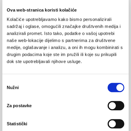
0
Ova web-stranica koristi kolačiće
stipendija
edukacija
POVRATAK
Kolačiće upotrebljavamo kako bismo personalizirali
NA VRH
sadržaj i oglase, omogućili značajke društvenih medija i
analizirali promet. Isto tako, podatke o vašoj upotrebi
naše web-lokacije dijelimo s partnerima za društvene
medije, oglašavanje i analizu, a oni ih mogu kombinirati s
drugim podacima koje ste im pružili ili koje su prikupili
VEZANI SADRŽAJ
dok ste upotrebljavali njihove usluge.
13.10.2023.
Otvorene prijave za Open Medical Institute seminare
Odabir
za 2024.
Nužni
pristanka
16.03.2019.
Nove spoznaje o neuroznanosti učenja i pamćenja
Za postavke
21.02.2018.
Statistički
Kako se studenti farmacije osposobljavaju za
pružanje ljekarničke skrbi?