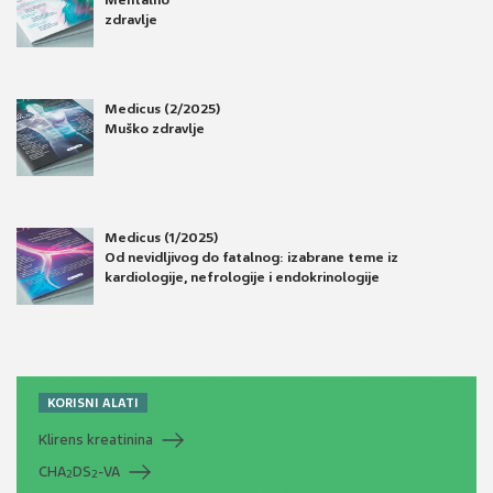
Mentalno
zdravlje
Medicus (2/2025)
Muško zdravlje
Medicus (1/2025)
Od nevidljivog do fatalnog: izabrane teme iz
kardiologije, nefrologije i endokrinologije
KORISNI ALATI
Klirens kreatinina
CHA
DS
-VA
2
2