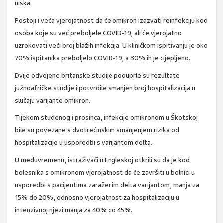
niska.
Postoji i veća vjerojatnost da će omikron izazvati reinfekciju kod
osoba koje su već preboljele COVID-19, ali će vjerojatno
uzrokovati veći broj blažih infekcija. U kliničkom ispitivanju je oko
70% ispitanika preboljelo COVID-19, a 30% ih je cijepljeno.
Dvije odvojene britanske studije poduprle su rezultate
južnoafričke studije i potvrdile smanjen broj hospitalizacija u
slučaju varijante omikron.
Tijekom studenog i prosinca, infekcije omikronom u Škotskoj
bile su povezane s dvotrećinskim smanjenjem rizika od
hospitalizacije u usporedbi s varijantom delta.
U međuvremenu, istraživači u Engleskoj otkrili su da je kod
bolesnika s omikronom vjerojatnost da će završiti u bolnici u
usporedbi s pacijentima zaraženim delta varijantom, manja za
15% do 20%, odnosno vjerojatnost za hospitalizaciju u
intenzivnoj njezi manja za 40% do 45%.