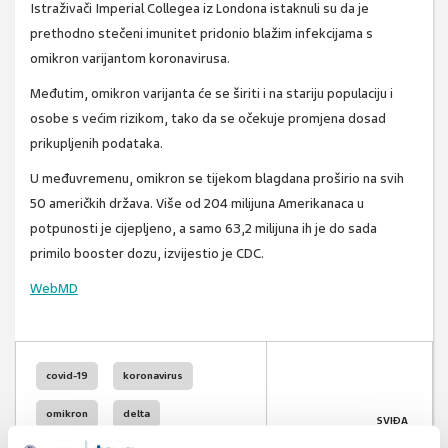
Istraživači Imperial Collegea iz Londona istaknuli su da je
prethodno stečeni imunitet pridonio blažim infekcijama s
omikron varijantom koronavirusa.
Međutim, omikron varijanta će se širiti i na stariju populaciju i
osobe s većim rizikom, tako da se očekuje promjena dosad
prikupljenih podataka.
U međuvremenu, omikron se tijekom blagdana proširio na svih
50 američkih država. Više od 204 milijuna Amerikanaca u
potpunosti je cijepljeno, a samo 63,2 milijuna ih je do sada
primilo booster dozu, izvijestio je CDC.
WebMD
covid-19
koronavirus
omikron
delta
SVIĐA
MI SE