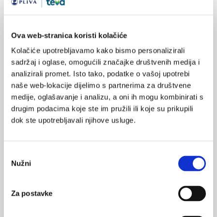
varijanta
hospitalizacija
1
teška infekcija
imunitet
POVRATAK
Ova web-stranica koristi kolačiće
NA VRH
protutijela
zaraza
Kolačiće upotrebljavamo kako bismo personalizirali
pandemija
sadržaj i oglase, omogućili značajke društvenih medija i
analizirali promet. Isto tako, podatke o vašoj upotrebi
naše web-lokacije dijelimo s partnerima za društvene
medije, oglašavanje i analizu, a oni ih mogu kombinirati s
drugim podacima koje ste im pružili ili koje su prikupili
dok ste upotrebljavali njihove usluge.
VEZANI SADRŽAJ
<
>
18.02.2023.
Odabir
COVID-19 omikron i delta varijante i više pogoršnja
Nužni
kod bolesnika s astmom?
pristanka
09.02.2022.
Za postavke
HZJZ: COVID-19 nakon booster doze je imao 0,4%
ukupne populacije