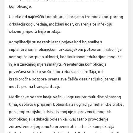
komplikacije.
U neke od najčešćih komplikacija ubrajamo trombozu potpornog
cirkulacijskog uređaja, moždani udar, krvarenja te infekciju
izlaznog mjesta linije uređaja.
Komplikacije su nezaobilazna pojava kod bolesnika s
implantiranom mehaničkom cirkulacijskom potporom, i iako ih je
nemoguće potpuno ukloniti, kontinuiranom edukacijom moguće
ih je u značajnoj mjeri smanjiti. Prevalencija komplikacija
povećava se kako se širi upotreba samih uređaja, od
kratkoročne potpore prema sve češće destinacijskoj terapiji ili
mostu prema transplantaciji.
Medicinske sestre imaju važnu ulogu unutar multidisciplinarnog
tima, osobito u pripremi bolesnika za ugradnju mehaničke crpke,
poslijeoperacijskoj zdravstvenoj njezi, prevenciji mogućih
komplikacija i edukaciji bolesnika. Kvalitetno provođenje
zdravstvene njege može prevenirati nastanak komplikacija