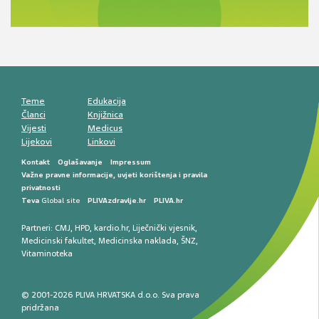
komunikacija, adherencija i sigurnost
Muško urološko zdravlje: od funkcionalnih
smetnji do rane onkološke dijagnostike
Mentalno zdravlje muškaraca: skriveni rizici i
kliničke posljedice
Životni stil i kardiovaskularno zdravlje
muškaraca
Teme
Edukacija
Članci
Knjižnica
Vijesti
Medicus
Lijekovi
Linkovi
Kontakt
Oglašavanje
Impressum
Važne pravne informacije, uvjeti korištenja i pravila
privatnosti
Teva
Global site
PLIVAzdravlje.hr
PLIVA.hr
Partneri:
CMJ
,
HPD
,
kardio.hr
,
Liječnički vjesnik
,
Medicinski fakultet
,
Medicinska naklada
,
ŠNZ
,
Vitaminoteka
© 2001-2026 PLIVA HRVATSKA d.o.o. Sva prava
pridržana