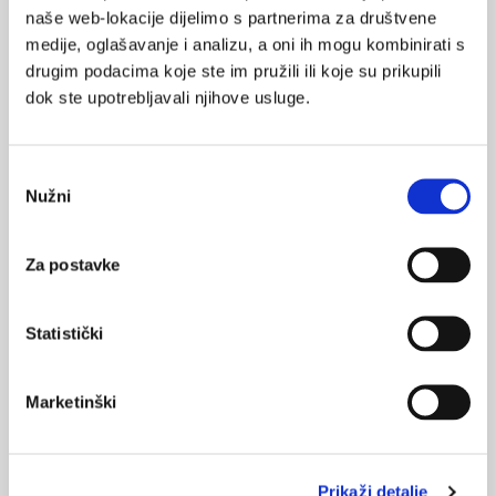
15.10.2023.
naše web-lokacije dijelimo s partnerima za društvene
Ključni sigurnosni korak kod laparoskopske
medije, oglašavanje i analizu, a oni ih mogu kombinirati s
kolecistektomije
drugim podacima koje ste im pružili ili koje su prikupili
dok ste upotrebljavali njihove usluge.
24.02.2022.
Kada uputiti pacijenta na planirani operativni
zahvat nakon infekcije COVID-19?
Odabir
Nužni
pristanka
11.12.2016.
Utvrđivanje i povratak radne sposobnosti nakon
Za postavke
transplantacije srca
21.02.2015.
Statistički
Odabir uređaja za ventrikularnu potporu: koji i kada?
Marketinški
16.02.2015.
Mehanička potpora cirkulaciji u liječnju zatajenja srca
Prikaži detalje