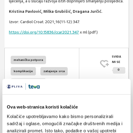
liječenja, a u slučaju razvoja istih doprinijeti smanjenju posljedica.
Kristina Pavlović, Milka Grubišić, Dragana Jurčić.
Izvor:
Cardiol Croat. 2021;16(11-12):347.
https://doi.org/10.15836/ccar2021.347
x ml (pdf)
SVIĐA
mehanička potpora
MI SE
0
komplikacije
zatajenje srca
POVRATAK
transplantacija srca
NA VRH
Ova web-stranica koristi kolačiće
Kolačiće upotrebljavamo kako bismo personalizirali
sadržaj i oglase, omogućili značajke društvenih medija i
VEZANI SADRŽAJ
analizirali promet. Isto tako, podatke o vašoj upotrebi