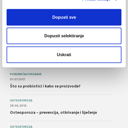
NAJPOPULARNIJE
<
>
Dopusti sve
BOL
21.10.2015.
Bolna leđa - medicinske vježbe (nove smjernice)
Dopusti selektiranje
FARMAKOLOGIJA
14.07.2016.
Uskrati
Nesteroidni antireumatici i gastrointestinalna
podnošljivost
POREMEĆAJI PROBAVE
01.07.2017.
Što su probiotici i kako se proizvode?
OSTEOPOROZA
28.06.2016.
Osteoporoza – prevencija, otkrivanje i liječenje
OSTEOPOROZA