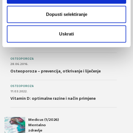
14.07.2016.
Nesteroidni antireumatici i gastrointestinalna
Dopusti selektiranje
podnošljivost
POREMEĆAJI PROBAVE
Uskrati
01.07.2017.
Što su probiotici i kako se proizvode?
OSTEOPOROZA
28.06.2016.
Osteoporoza – prevencija, otkrivanje i liječenje
OSTEOPOROZA
11.03.2022.
Vitamin D: optimalne razine i način primjene
Medicus (1/2026)
Mentalno
zdravlje