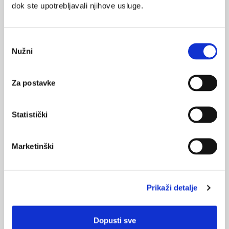
dok ste upotrebljavali njihove usluge.
14.09.2020.
COVID-19: mala djeca zarazna za članove obitelji
Odabir
09.06.2020.
Nužni
pristanka
Jesmo li dobro kontrolirali širenje COVID-19
infekcije?
Za postavke
21.04.2020.
Mjere sprječavanja širenja SARS-CoV-2 kao i kod
Statistički
gripe?
Marketinški
NAJPOPULARNIJE
<
>
BOL
Prikaži detalje
21.10.2015.
Bolna leđa - medicinske vježbe (nove smjernice)
Dopusti sve
FARMAKOLOGIJA