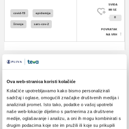
SVIĐA
MI SE
covid-19
epidemija
0
širenje
sars-cov-2
POVRATAK
NA VRH
VEZANI SADRŽAJ
<
>
Ova web-stranica koristi kolačiće
13.04.2021.
B.1.1.7 varijanta vjerojatno nije povezana s težim
Kolačiće upotrebljavamo kako bismo personalizirali
oblikom bolesti COVID-19
sadržaj i oglase, omogućili značajke društvenih medija i
analizirali promet. Isto tako, podatke o vašoj upotrebi
07.10.2020.
naše web-lokacije dijelimo s partnerima za društvene
COVID-19: Adolescentica kao izvor zaraze u više
medije, oglašavanje i analizu, a oni ih mogu kombinirati s
država
drugim podacima koje ste im pružili ili koje su prikupili