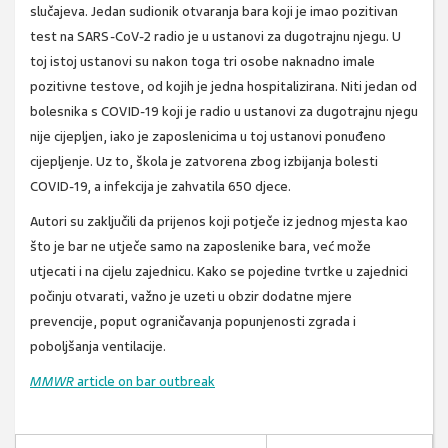
slučajeva. Jedan sudionik otvaranja bara koji je imao pozitivan
test na SARS-CoV-2 radio je u ustanovi za dugotrajnu njegu. U
toj istoj ustanovi su nakon toga tri osobe naknadno imale
pozitivne testove, od kojih je jedna hospitalizirana. Niti jedan od
bolesnika s COVID-19 koji je radio u ustanovi za dugotrajnu njegu
nije cijepljen, iako je zaposlenicima u toj ustanovi ponuđeno
cijepljenje. Uz to, škola je zatvorena zbog izbijanja bolesti
COVID-19, a infekcija je zahvatila 650 djece.
Autori su zaključili da prijenos koji potječe iz jednog mjesta kao
što je bar ne utječe samo na zaposlenike bara, već može
utjecati i na cijelu zajednicu. Kako se pojedine tvrtke u zajednici
počinju otvarati, važno je uzeti u obzir dodatne mjere
prevencije, poput ograničavanja popunjenosti zgrada i
poboljšanja ventilacije.
MMWR
article on bar outbreak