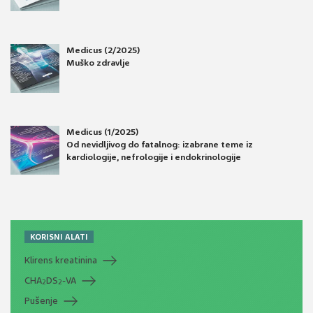
Medicus (2/2025)
Muško zdravlje
Medicus (1/2025)
Od nevidljivog do fatalnog: izabrane teme iz
kardiologije, nefrologije i endokrinologije
KORISNI ALATI
Klirens kreatinina
CHA
DS
-VA
2
2
Pušenje