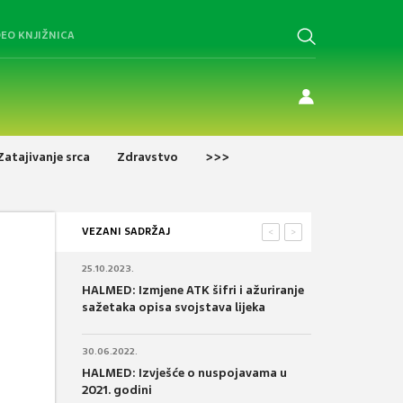
DEO KNJIŽNICA
Zatajivanje srca
Zdravstvo
>>>
VEZANI SADRŽAJ
<
>
25.10.2023.
HALMED: Izmjene ATK šifri i ažuriranje
sažetaka opisa svojstava lijeka
30.06.2022.
HALMED: Izvješće o nuspojavama u
2021. godini