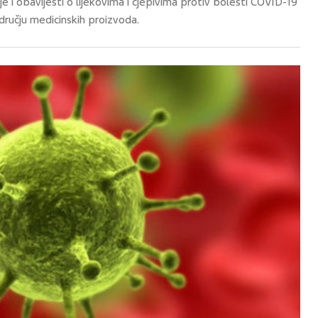
e i obavijesti o lijekovima i cjepivima protiv bolesti COVID-19
ručju medicinskih proizvoda.