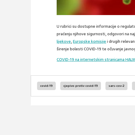
U rubrici su dostupne informacije o regulat
praćenju njihove sigurnosti, odgovori na na
lijekove
,
Europske komisije
i drugih releva
širenje bolesti COVID-19 te očuvanje javnog
COVID-19 na internetskim stranicama HAL
covid-19
cjepivo protiv covid-19
sars-cov-2