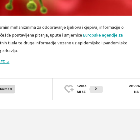
ornim mehanizmima za odobravanje lijekova i cjepiva, informacije o
jčešće postavljena pitanja, upute i smjernice
Europske agencije za
ntnih tijela te druge informacije vezane uz epidemijsko i pandemijsko
 zdravlja.
MED-a
SVIĐA
POVRA
0
halmed
MI SE
NA