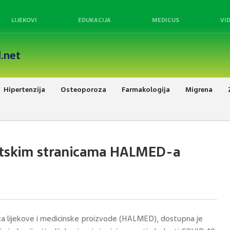
LIJEKOVI
EDUKACIJA
MEDICUS
VI
.net
Hipertenzija
Osteoporoza
Farmakologija
Migrena
etskim stranicama HALMED-a
za lijekove i medicinske proizvode (HALMED), dostupna je