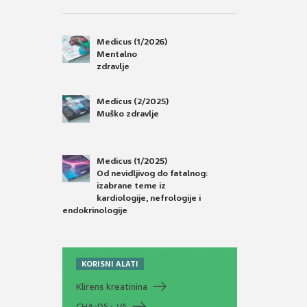
Medicus (1/2026)
Mentalno
zdravlje
Medicus (2/2025)
Muško zdravlje
Medicus (1/2025)
Od nevidljivog do fatalnog:
izabrane teme iz
kardiologije, nefrologije i
endokrinologije
KORISNI ALATI
Klirens kreatinina
CHA
DS
-VA