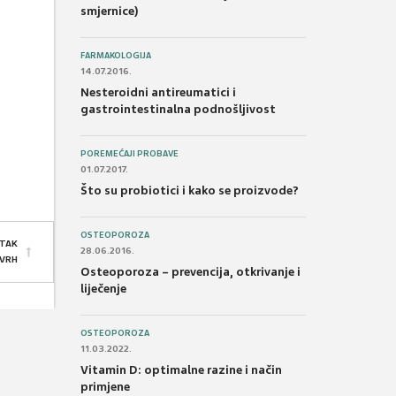
smjernice)
FARMAKOLOGIJA
14.07.2016.
Nesteroidni antireumatici i
gastrointestinalna podnošljivost
POREMEĆAJI PROBAVE
01.07.2017.
Što su probiotici i kako se proizvode?
OSTEOPOROZA
TAK
28.06.2016.
 VRH
Osteoporoza – prevencija, otkrivanje i
liječenje
OSTEOPOROZA
11.03.2022.
Vitamin D: optimalne razine i način
primjene