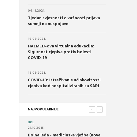
04.11.2021.
Tjedan svjesnosti o važnosti prijava
sumnji na nuspojave
19.09.2021.
HALMED-ova virtualna edukacija:
Sigurnost cjepiva protiv bolesti
COVID-19
13.09.2021.
COVID-19: Istraživanje učinkovitosti
cjepiva kod hospitaliziranih sa SARI
NAJPOPULARNIJE
<
>
BOL
21.10.2015.
Bolna leđa - medicinske vježbe (nove