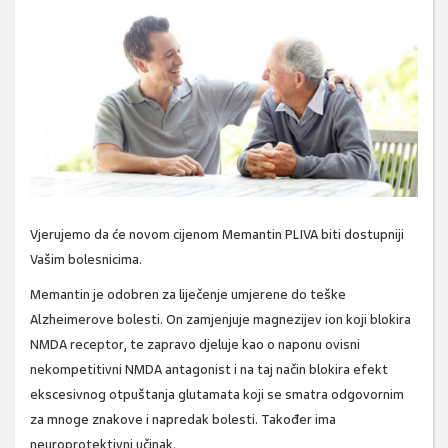
Vjerujemo da će novom cijenom Memantin PLIVA biti dostupniji
Vašim bolesnicima.
Memantin je odobren za liječenje umjerene do teške
Alzheimerove bolesti. On zamjenjuje magnezijev ion koji blokira
NMDA receptor, te zapravo djeluje kao o naponu ovisni
nekompetitivni NMDA antagonist i na taj način blokira efekt
ekscesivnog otpuštanja glutamata koji se smatra odgovornim
za mnoge znakove i napredak bolesti. Također ima
neuroprotektivni učinak.