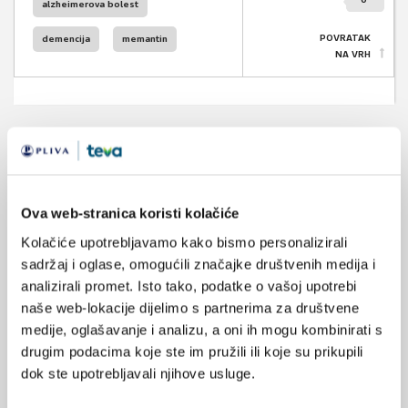
alzheimerova bolest
POVRATAK
demencija
memantin
NA VRH
VEZANI SADRŽAJ
<
>
06.05.2022.
Ova web-stranica koristi kolačiće
Vaskularna demencija
Kolačiće upotrebljavamo kako bismo personalizirali
sadržaj i oglase, omogućili značajke društvenih medija i
02.01.2019.
analizirali promet. Isto tako, podatke o vašoj upotrebi
Depresija - prodrom, rizični čimbenik ili komorbiditet
naše web-lokacije dijelimo s partnerima za društvene
u demenciji
medije, oglašavanje i analizu, a oni ih mogu kombinirati s
drugim podacima koje ste im pružili ili koje su prikupili
17.07.2018.
dok ste upotrebljavali njihove usluge.
18F PET s florbetabenom u ranoj dijagnostici
demencije