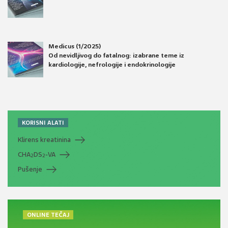
Medicus (1/2025)
Od nevidljivog do fatalnog: izabrane teme iz
kardiologije, nefrologije i endokrinologije
KORISNI ALATI
Klirens kreatinina
CHA
DS
-VA
2
2
Pušenje
ONLINE TEČAJ