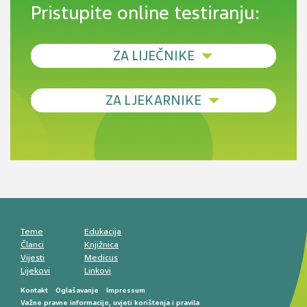
Pristupite online testiranju:
ZA LIJEČNIKE
Debljina - od prevencije do personalizirane
ZA LJEKARNIKE
terapije
Novi pogled na migrenu: komorbiditeti, spolne
razlike i nove terapije
Antikoagulansi u ljekarničkoj praksi –
komunikacija, adherencija i sigurnost
Muško urološko zdravlje: od funkcionalnih
smetnji do rane onkološke dijagnostike
Mentalno zdravlje muškaraca: skriveni rizici i
kliničke posljedice
Životni stil i kardiovaskularno zdravlje
muškaraca
Teme
Edukacija
Članci
Knjižnica
Vijesti
Medicus
Lijekovi
Linkovi
Kontakt
Oglašavanje
Impressum
Važne pravne informacije, uvjeti korištenja i pravila