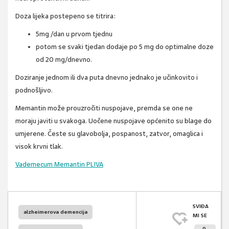
Doza lijeka postepeno se titrira:
5mg /dan u prvom tjednu
potom se svaki tjedan dodaje po 5 mg do optimalne doze
od 20 mg/dnevno.
Doziranje jednom ili dva puta dnevno jednako je učinkovito i
podnošljivo.
Memantin može prouzročiti nuspojave, premda se one ne
moraju javiti u svakoga. Uočene nuspojave općenito su blage do
umjerene. Česte su glavobolja, pospanost, zatvor, omaglica i
visok krvni tlak.
Vademecum Memantin PLIVA
SVIĐA
alzheimerova demencija
MI SE
0