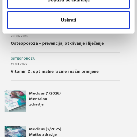
POREMEĆAJI PROBAVE
01.07.2017.
Što su probiotici i kako se proizvode?
Uskrati
OSTEOPOROZA
28.06.2016.
Osteoporoza – prevencija, otkrivanje i liječenje
OSTEOPOROZA
11.03.2022.
Vitamin D: optimalne razine i način primjene
Medicus (1/2026)
Mentalno
zdravlje
Medicus (2/2025)
Muško zdravlje