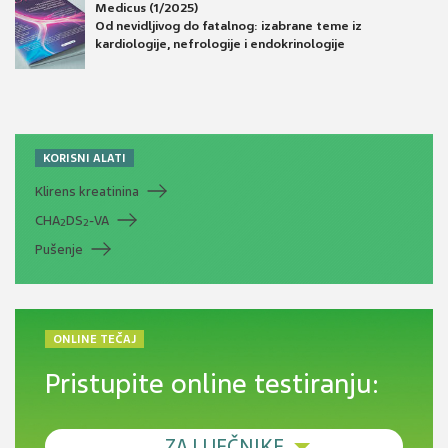
Medicus (1/2025)
Od nevidljivog do fatalnog: izabrane teme iz
kardiologije, nefrologije i endokrinologije
KORISNI ALATI
Klirens kreatinina
CHA
DS
-VA
2
2
Pušenje
ONLINE TEČAJ
Pristupite online testiranju:
ZA LIJEČNIKE