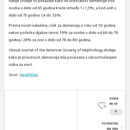
Ranije studije su pokazale kako se učestalost demencije kod
osoba u dobi od 65 godina kreće između 1 i 1,5%, a kod onih u
dobi od 75 godina 7,4 do 7,6%.
Prema novim nalazima, rizik za demenciju u roku od 10 godina
nakon početka dijalize iznosi 19% za osobe u dobi od 66 do 70
godina i 28% za one u dobi od 76 do 80 godina.
Clinical Journal of the American Society of Nephrology dodaje
kako je prisutnost demencije bila povezana s udvostručenjem
rizika za smrt.
Izvor:
HealthDay
SVIĐA
MI SE
0
POVRATAK
NA VRH