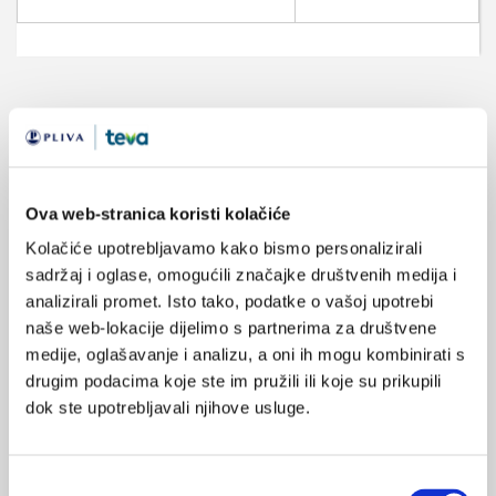
VEZANI SADRŽAJ
<
>
22.12.2018.
Plućne bolesti povećavaju rizik za demenciju
Ova web-stranica koristi kolačiće
Kolačiće upotrebljavamo kako bismo personalizirali
17.12.2018.
sadržaj i oglase, omogućili značajke društvenih medija i
100 milijuna dementnih osoba do 2050. godine
analizirali promet. Isto tako, podatke o vašoj upotrebi
naše web-lokacije dijelimo s partnerima za društvene
21.08.2018.
medije, oglašavanje i analizu, a oni ih mogu kombinirati s
Utjecaj konzumacije alkohola na rizik za demenciju
drugim podacima koje ste im pružili ili koje su prikupili
dok ste upotrebljavali njihove usluge.
12.02.2018.
Novouređeni prostor dijalize Odjela za nefrologiju i
dijalizu OB Varaždin
Odabir