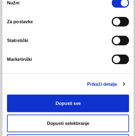
Nužni
pristanka
31.12.2015.
Stariji pacijenti i liječenje dijalizom
Za postavke
NAJPOPULARNIJE
<
>
Statistički
BOL
21.10.2015.
Marketinški
Bolna leđa - medicinske vježbe (nove smjernice)
FARMAKOLOGIJA
Prikaži detalje
14.07.2016.
Nesteroidni antireumatici i gastrointestinalna
podnošljivost
Dopusti sve
POREMEĆAJI PROBAVE
01.07.2017.
Dopusti selektiranje
Što su probiotici i kako se proizvode?