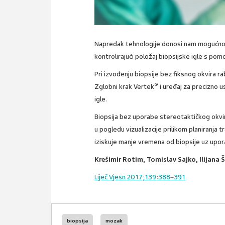
Napredak tehnologije donosi nam mogućnos
kontrolirajući položaj biopsijske igle s po
Pri izvođenju biopsije bez fiksnog okvira ra
®
Zglobni krak Vertek
i uređaj za precizno us
igle.
Biopsija bez uporabe stereotaktičkog okv
u pogledu vizualizacije prilikom planiranja t
iziskuje manje vremena od biopsije uz upor
Krešimir Rotim, Tomislav Sajko, Ilijana
Liječ Vjesn 2017;139:388–391
biopsija
mozak