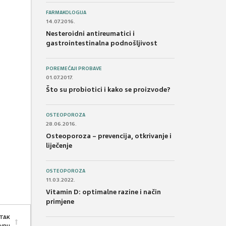
FARMAKOLOGIJA
14.07.2016.
Nesteroidni antireumatici i
gastrointestinalna podnošljivost
POREMEĆAJI PROBAVE
01.07.2017.
Što su probiotici i kako se proizvode?
OSTEOPOROZA
28.06.2016.
Osteoporoza – prevencija, otkrivanje i
liječenje
OSTEOPOROZA
11.03.2022.
Vitamin D: optimalne razine i način
primjene
TAK