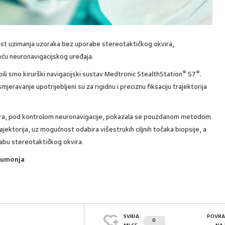
t uzimanja uzoraka bez uporabe stereotaktičkog okvira,
moću neuronavigacijskog uređaja.
®
®
bili smo kirurški navigacijski sustav Medtronic StealthStation
S7
.
mjeravanje upotrijebljeni su za rigidnu i preciznu fiksaciju trajektorija
ira, pod kontrolom neuronavigacije, pokazala se pouzdanom metodom
rajektorija, uz mogućnost odabira višestrukih ciljnih točaka biopsije, a
abu stereotaktičkog okvira.
 Šumonja
SVIĐA
POVRA
0