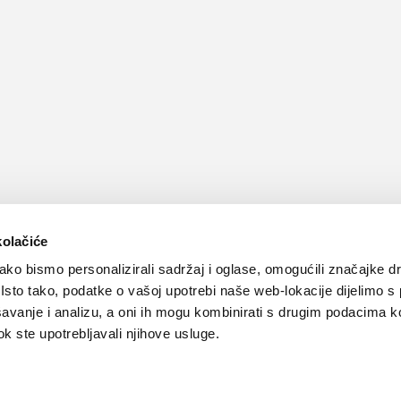
kolačiće
ko bismo personalizirali sadržaj i oglase, omogućili značajke d
. Isto tako, podatke o vašoj upotrebi naše web-lokacije dijelimo s
avanje i analizu, a oni ih mogu kombinirati s drugim podacima k
 dok ste upotrebljavali njihove usluge.
Kontakt
Oglašavanje
Impressum
Važne pravne informacije, 