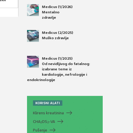
 VRH
Medicus (1/2026)
Mentalno
zdravlje
Medicus (2/2025)
Muško zdravlje
Medicus (1/2025)
Od nevidljivog do fatalnog:
izabrane teme iz
kardiologije, nefrologije i
endokrinologije
KORISNI ALATI
Klirens kreatinina
CHA
DS
-VA
2
2
Pušenje