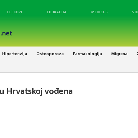
LIJEKOVI
EDUKACIJA
MEDICUS
VI
.net
Hipertenzija
Osteoporoza
Farmakologija
Migrena
 u Hrvatskoj vođena