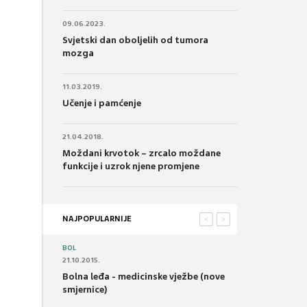
09.06.2023.
Svjetski dan oboljelih od tumora
mozga
11.03.2019.
Učenje i pamćenje
21.04.2018.
Moždani krvotok – zrcalo moždane
funkcije i uzrok njene promjene
NAJPOPULARNIJE
<
>
BOL
21.10.2015.
Bolna leđa - medicinske vježbe (nove
smjernice)