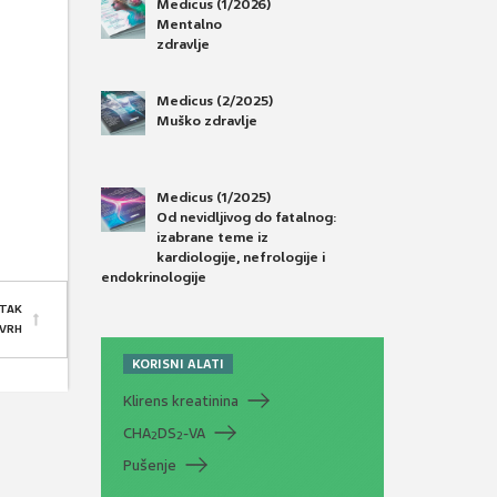
Medicus (1/2026)
Mentalno
zdravlje
Medicus (2/2025)
Muško zdravlje
Medicus (1/2025)
Od nevidljivog do fatalnog:
izabrane teme iz
kardiologije, nefrologije i
endokrinologije
TAK
 VRH
KORISNI ALATI
Klirens kreatinina
CHA
DS
-VA
2
2
Pušenje