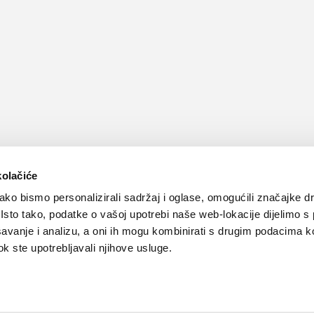
kolačiće
ko bismo personalizirali sadržaj i oglase, omogućili značajke d
. Isto tako, podatke o vašoj upotrebi naše web-lokacije dijelimo s
avanje i analizu, a oni ih mogu kombinirati s drugim podacima k
 dok ste upotrebljavali njihove usluge.
Kontakt
Oglašavanje
Impressum
Važne pravne informacije, 
Teva
Global site
PLIVAzdravlje.hr
PLIVA.hr