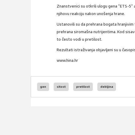
Znanstvenici su otkrili ulogu gena "ETS-5" 
njihovu reakciju nakon unošenja hrane.
Ustanovili su da prehrana bogata hranjivim 
prehrana siromašna nutrijentima. Kod sisa
to često vodi u pretilost.
Rezultati istraživanja objavljeni su u časo
www.hina.hr
gen
sitost
pretilost
debljina