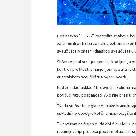
Gen nazvan "ETS-5" kontrolira znakove koje
za snom ili potrebu za tjelovježbom nakon 
sveučilišta Monash i danskog sveučilišta 
Sličan regulatorni gen postoji kod ljudi, a 
kontroli pretilosti smanjenjem apetita i akt
australskom sveučilištu Roger Pocock.
Kad želudac 'uskladišti' dovoljnu količinu 
potičući fazu pospanosti. Ako nije presit, c
"Kada su životinje gladne, traže hranu luta
uskladištio dovoljnu količinu masnoća, što i
"S obzirom na činjenicu da oblići dijele 80 p
razumijevanje procesa poput metabolizma, ali