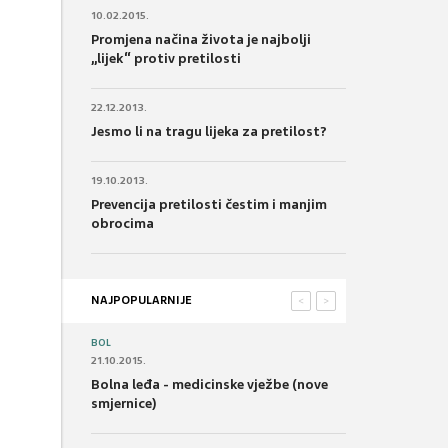
10.02.2015.
Promjena načina života je najbolji
„lijek“ protiv pretilosti
22.12.2013.
Jesmo li na tragu lijeka za pretilost?
19.10.2013.
Prevencija pretilosti čestim i manjim
obrocima
NAJPOPULARNIJE
<
>
BOL
21.10.2015.
Bolna leđa - medicinske vježbe (nove
smjernice)