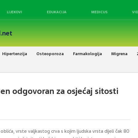
LIJEKOVI
EDUKACIJA
MEDICUS
VI
.net
Hipertenzija
Osteoporoza
Farmakologija
Migrena
gen odgovoran za osjećaj sitosti
oblića, vrste valjkastog crva s kojim ljudska vrsta dijeli čak 80