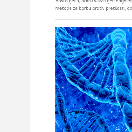
posto gena, otkrili važan gen odgovora
metoda za borbu protiv pretilosti, o