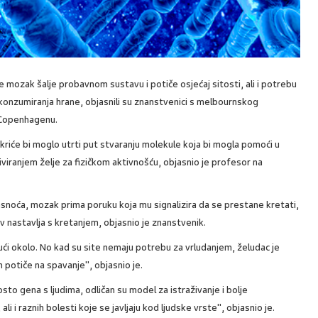
 mozak šalje probavnom sustavu i potiče osjećaj sitosti, ali i potrebu
konzumiranja hrane, objasnili su znanstvenici s melbournskog
u Copenhagenu.
otkriće bi moglo utrti put stvaranju molekule koja bi mogla pomoći u
iviranjem želje za fizičkom aktivnošću, objasnio je profesor na
masnoća, mozak prima poruku koja mu signalizira da se prestane kretati,
rv nastavlja s kretanjem, objasnio je znanstvenik.
jući okolo. No kad su site nemaju potrebu za vrludanjem, želudac je
h potiče na spavanje", objasnio je.
osto gena s ljudima, odličan su model za istraživanje i bolje
 i raznih bolesti koje se javljaju kod ljudske vrste", objasnio je.