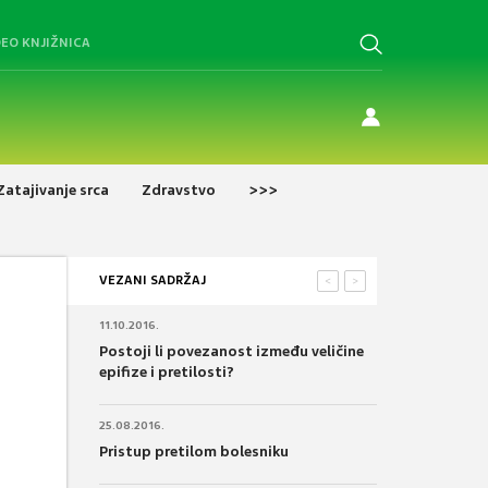
DEO KNJIŽNICA
Zatajivanje srca
Zdravstvo
>>>
VEZANI SADRŽAJ
<
>
11.10.2016.
Postoji li povezanost između veličine
epifize i pretilosti?
25.08.2016.
Pristup pretilom bolesniku