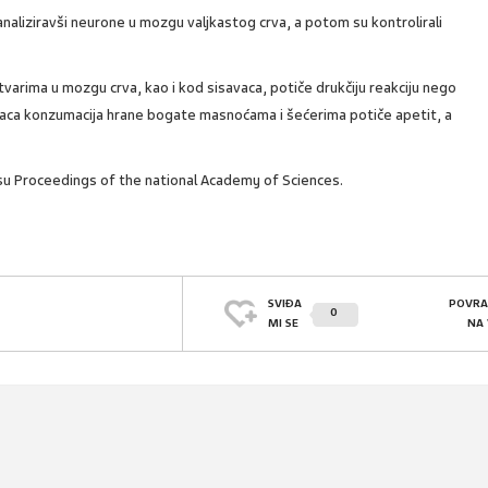
analiziravši neurone u mozgu valjkastog crva, a potom su kontrolirali
tvarima u mozgu crva, kao i kod sisavaca, potiče drukčiju reakciju nego
vaca konzumacija hrane bogate masnoćama i šećerima potiče apetit, a
pisu Proceedings of the national Academy of Sciences.
SVIĐA
POVRA
0
MI SE
NA