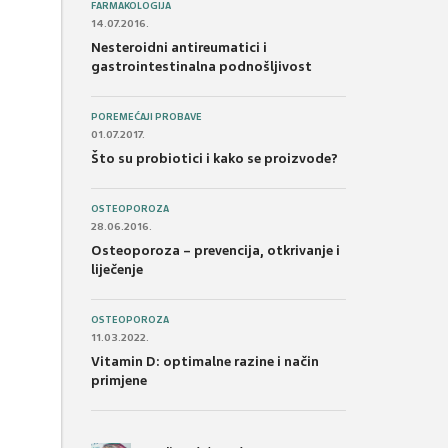
FARMAKOLOGIJA
14.07.2016.
Nesteroidni antireumatici i
gastrointestinalna podnošljivost
POREMEĆAJI PROBAVE
01.07.2017.
Što su probiotici i kako se proizvode?
OSTEOPOROZA
28.06.2016.
Osteoporoza – prevencija, otkrivanje i
liječenje
OSTEOPOROZA
11.03.2022.
Vitamin D: optimalne razine i način
primjene