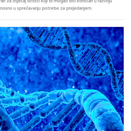
n za osjećaj sitosti koji bi mogao biti koristan u razvoju
dnosno u sprečavanju potrebe za prejedanjem.