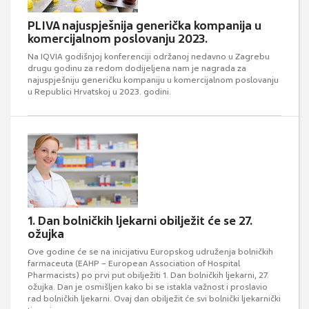
PLIVA najuspješnija generička kompanija u
komercijalnom poslovanju 2023.
Na IQVIA godišnjoj konferenciji održanoj nedavno u Zagrebu
drugu godinu za redom dodijeljena nam je nagrada za
najuspješniju generičku kompaniju u komercijalnom poslovanju
u Republici Hrvatskoj u 2023. godini.
1. Dan bolničkih ljekarni obilježit će se 27.
ožujka
Ove godine će se na inicijativu Europskog udruženja bolničkih
farmaceuta (EAHP – European Association of Hospital
Pharmacists) po prvi put obilježiti 1. Dan bolničkih ljekarni, 27.
ožujka. Dan je osmišljen kako bi se istakla važnost i proslavio
rad bolničkih ljekarni. Ovaj dan obilježit će svi bolnički ljekarnički