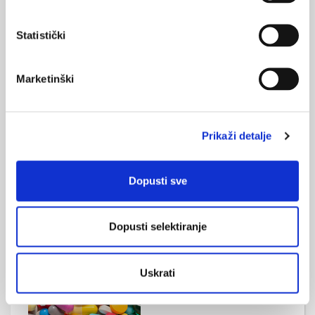
Statistički
Marketinški
Kongres kliničke farmacije:Poboljšanje skrbi
za bolesnike; izazovi i mogućnosti
Prikaži detalje
Organizacijski i znanstveni odbor za središnju temu Kongresa
odabrali su "Poboljšanje skrbi za bolesnike; izazovi i
mogućnosti" i pripremili program koji obuhvaća prikaz
Dopusti sve
dosadašnjih iskustva iz zemlje i inozemstva te nove mogućnosti
za ostvarenje kvalitetnije skrbi, u cilju postizanja veće sigurnosti
bolesnika i poboljšanja željenih terapijskih ishoda. Kongres
Dopusti selektiranje
nudi mogućnost čuti ...
Uskrati