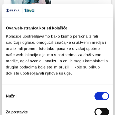
Zdravstvena skrb usmjerena na bolesnika i
uloga farmaceutske industrije
Zdravstvena skrb usmjerena na bolesnika postaje sve prisutnija
od početka stoljeća. Ona na prvo mjesto stavlja potrebe
Ova web-stranica koristi kolačiće
pojedinaca, a istovremeno ima holistički pogled na liječenje
svakog pojedinog bolesnika. Ovaj model zdravstvene skrbi
Kolačiće upotrebljavamo kako bismo personalizirali
također uključuje suradnju između pružatelja zdravstvenih
sadržaj i oglase, omogućili značajke društvenih medija i
usluga, bolesnika i njihovih obitelji kako bi se u plan liječenja
analizirali promet. Isto tako, podatke o vašoj upotrebi
uključilo zajedničko ...
naše web-lokacije dijelimo s partnerima za društvene
medije, oglašavanje i analizu, a oni ih mogu kombinirati s
drugim podacima koje ste im pružili ili koje su prikupili
dok ste upotrebljavali njihove usluge.
Odabir
Nužni
Svjetski dan ljekarnika, 25. 9.
pristanka
Povodom Svjetskog dana ljekarnika 25. 9., Hrvatko
farmaceutsko društvo (HFD) je organiziralo 3. forum izvrsnosti u
Za postavke
ljekarničkoj skrbi: "Ljekarnici - vaši stručnjaci za lijekove!"