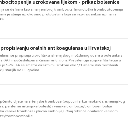
ocitopenija uzrokovana lijekom - prikaz bolesnice
ja se definira kao smanjeni broj trombocita. Imunološka trombocitopenija
vima je stanje uzrokovano protutijelima koja se razvijaju nakon uzimanja
ka.
 propisivanju oralnih antikoagulansa u Hrvatskoj
gulansi se propisuju u profilaksi ishemijskog moždanog udara u bolesnika s
ija (FA), najučestalijom srčanom aritmijom. Prevalencija atrijske fibrilacije u
ji je 1-2%. FA se smatra direktnim uzrokom oko 1/3 ishemijskih moždanih
iji starijih od 65 godina.
ćenito dijele na arterijske tromboze (poput infarkta miokarda, ishemijskog
, periferne arterijske bolesti) i venske tromboze/tromboembolije
ka venska tromboza i plućna embolija). Ovaj tekst će obuhvatit većinom
ze/tromboembolije.