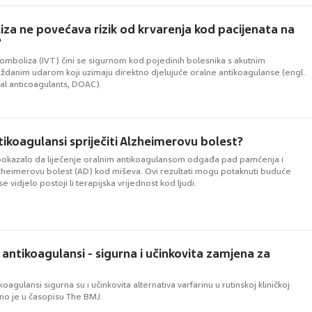
iza ne povećava rizik od krvarenja kod pacijenata na
?
romboliza (IVT) čini se sigurnom kod pojedinih bolesnika s akutnim
ždanim udarom koji uzimaju direktno djelujuće oralne antikoagulanse (engl.
ral anticoagulants, DOAC).
tikoagulansi spriječiti Alzheimerovu bolest?
e pokazalo da liječenje oralnim antikoagulansom odgađa pad pamćenja i
zheimerovu bolest (AD) kod miševa. Ovi rezultati mogu potaknuti buduće
se vidjelo postoji li terapijska vrijednost kod ljudi.
 antikoagulansi - sigurna i učinkovita zamjena za
koagulansi sigurna su i učinkovita alternativa varfarinu u rutinskoj kliničkoj
eno je u časopisu The BMJ.