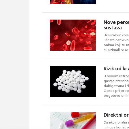
Nove peror
sustava
Učestalost krv
učestalost krva
onima koji su u
su uzimali NOA
Rizik od k
U novom retros
gastrointestina
dabigatrana i r
Oprez pri propi
pogotovo onih 
Direktni or
Direktni oralni 
njihova korist 