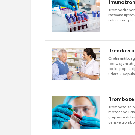
Imunotromb
Trombocitopeni
izazvana lijeko
određenog lije
Trendovi u
Oralni antikoa
fibrilacijom atr
općoj populaci
udara u populac
Tromboze
Tromboze se op
moždanog udara
(najčešće dubo
venske trombo