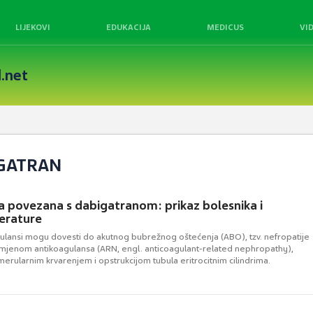
LIJEKOVI
EDUKACIJA
MEDICUS
VI
.net
IGATRAN
a povezana s dabigatranom: prikaz bolesnika i
terature
gulansi mogu dovesti do akutnog bubrežnog oštećenja (ABO), tzv. nefropatije
mjenom antikoagulansa (ARN, engl. anticoagulant-related nephropathy),
erularnim krvarenjem i opstrukcijom tubula eritrocitnim cilindrima.