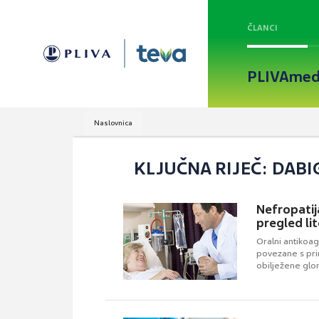
ČLANCI
PLIVAmed
Naslovnica
KLJUČNA RIJEČ: DAB
Nefropatij
pregled li
Oralni antikoa
povezane s pri
obilježene glom