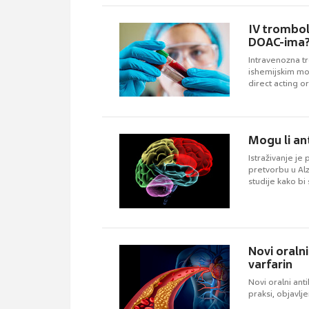
IV trombol
DOAC-ima
Intravenozna t
ishemijskim mo
direct acting o
Mogu li an
Istraživanje j
pretvorbu u Al
studije kako bi 
Novi oralni
varfarin
Novi oralni anti
praksi, objavlj