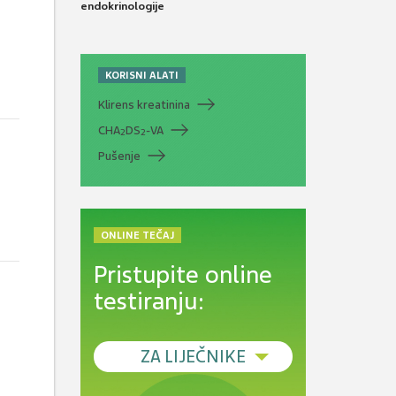
endokrinologije
KORISNI ALATI
Klirens kreatinina
CHA
DS
-VA
2
2
Pušenje
ONLINE TEČAJ
Pristupite online
testiranju:
ZA LIJEČNIKE