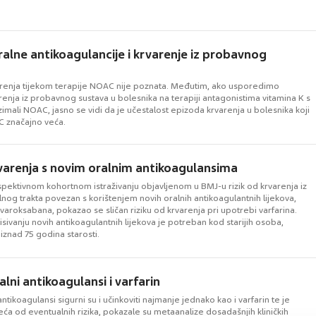
alne antikoagulancije i krvarenje iz probavnog
arenja tijekom terapije NOAC nije poznata. Međutim, ako usporedimo
renja iz probavnog sustava u bolesnika na terapiji antagonistima vitamina K s
zimali NOAC, jasno se vidi da je učestalost epizoda krvarenja u bolesnika koji
C značajno veća.
rvarenja s novim oralnim antikoagulansima
pektivnom kohortnom istraživanju objavljenom u BMJ-u rizik od krvarenja iz
lnog trakta povezan s korištenjem novih oralnih antikoagulantnih lijekova,
ivaroksabana, pokazao se sličan riziku od krvarenja pri upotrebi varfarina.
sivanju novih antikoagulantnih lijekova je potreban kod starijih osoba,
iznad 75 godina starosti.
alni antikoagulansi i varfarin
antikoagulansi sigurni su i učinkoviti najmanje jednako kao i varfarin te je
veća od eventualnih rizika, pokazale su metaanalize dosadašnjih kliničkih