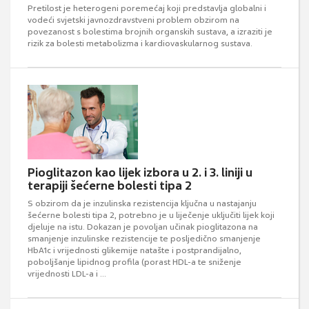
Pretilost je heterogeni poremećaj koji predstavlja globalni i
vodeći svjetski javnozdravstveni problem obzirom na
povezanost s bolestima brojnih organskih sustava, a izraziti je
rizik za bolesti metabolizma i kardiovaskularnog sustava.
Pioglitazon kao lijek izbora u 2. i 3. liniji u
terapiji šećerne bolesti tipa 2
S obzirom da je inzulinska rezistencija ključna u nastajanju
šećerne bolesti tipa 2, potrebno je u liječenje uključiti lijek koji
djeluje na istu. Dokazan je povoljan učinak pioglitazona na
smanjenje inzulinske rezistencije te posljedično smanjenje
HbA1c i vrijednosti glikemije natašte i postprandijalno,
poboljšanje lipidnog profila (porast HDL-a te sniženje
vrijednosti LDL-a i ...