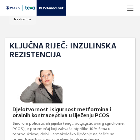
Naslovnica
KLJUČNA RIJEČ: INZULINSKA
REZISTENCIJA
Djelotvornost i sigurnost metformina i
oralnih kontraceptiva u liječenju PCOS
Sindrom policističnih jajnika (engl. polycystic ovary syndrome,
PCOS) je poremećaj koji zahvaća otprilike 10% žena u
reproduktivnoj dobi. Farmakološko liječenje najčešće se
provodi metforminom i oralnim kontraceptivima.