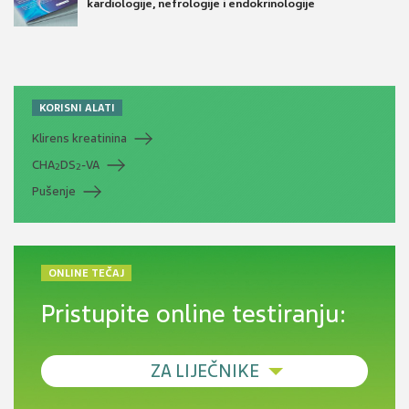
kardiologije, nefrologije i endokrinologije
KORISNI ALATI
Klirens kreatinina
CHA
DS
-VA
2
2
Pušenje
ONLINE TEČAJ
Pristupite online testiranju:
ZA LIJEČNIKE