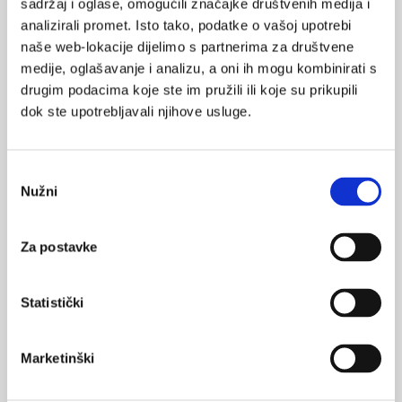
Probir za dijabetes tipa 2
sadržaj i oglase, omogućili značajke društvenih medija i
analizirali promet. Isto tako, podatke o vašoj upotrebi
Američko udruženje kojem je cilj prevencija bolesti (U.S.
Preventive Services Task Force, USPSFT) smatra da je nužan
naše web-lokacije dijelimo s partnerima za društvene
probir odraslih osoba s visokim rizikom za dijabetes tipa 2 i
medije, oglašavanje i analizu, a oni ih mogu kombinirati s
inzulinsku rezistenciju.
drugim podacima koje ste im pružili ili koje su prikupili
dok ste upotrebljavali njihove usluge.
Odabir
Nužni
pristanka
Helicobacter pylori i inzulinska rezistencija
Za postavke
Ekstragastrične ili ekstraintestinalne manifestacije infekcije
bakterijom Helicobacter pylori privlače sve više pozornosti, a u
posljednje vrijeme taj se mikroorganizam povezuje i s
Statistički
inzulinskom rezistencijom (IR), objavljeno je u Liječničkom
vjesniku.
Marketinški