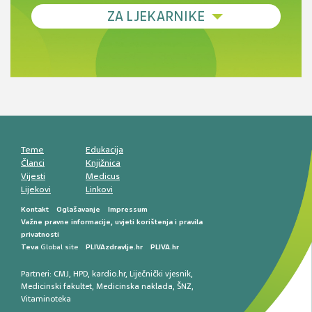
Debljina - od prevencije do personalizirane
ZA LJEKARNIKE
terapije
Novi pogled na migrenu: komorbiditeti, spolne
razlike i nove terapije
Antikoagulansi u ljekarničkoj praksi –
komunikacija, adherencija i sigurnost
Muško urološko zdravlje: od funkcionalnih
smetnji do rane onkološke dijagnostike
Mentalno zdravlje muškaraca: skriveni rizici i
kliničke posljedice
Životni stil i kardiovaskularno zdravlje
muškaraca
Teme
Edukacija
Članci
Knjižnica
Vijesti
Medicus
Lijekovi
Linkovi
Kontakt
Oglašavanje
Impressum
Važne pravne informacije, uvjeti korištenja i pravila
privatnosti
Teva
Global site
PLIVAzdravlje.hr
PLIVA.hr
Partneri:
CMJ
,
HPD
,
kardio.hr
,
Liječnički vjesnik
,
Medicinski fakultet
,
Medicinska naklada
,
ŠNZ
,
Vitaminoteka