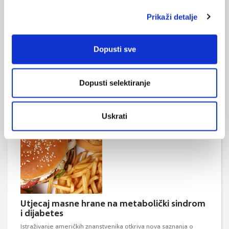
Prikaži detalje
Dopusti sve
Pioglitazon - ključ inzulinske rezistencije
Definirati dijabetes jednom rečenicom nije jednostavno kao
neku drugu bolest, npr. izoliranu traumu ekstremiteta, jer je već
niz godina jasno da se radi o poremećaju koji ima implikaciju na
Dopusti selektiranje
niz metaboličkih procesa i organskih sustava. Dijabetes i
njegove podvrste prepoznati su u sklopu raznih sindroma koji
zahtijevaju minucioznije opise.
Uskrati
Utjecaj masne hrane na metabolički sindrom
i dijabetes
Istraživanje američkih znanstvenika otkriva nova saznanja o