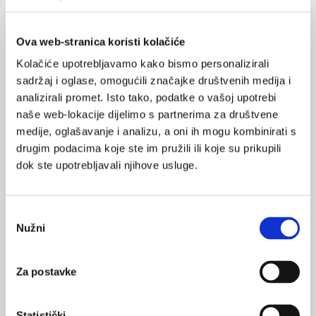
Izlaganje specifičnim alergenima i bakterijama tijekom prve
godine života smanjuje rizik za razvoj simptoma alergije i astme
u genetski predisponirane djece, rezultat je URECA studije.
Ova web-stranica koristi kolačiće
Kolačiće upotrebljavamo kako bismo personalizirali
sadržaj i oglase, omogućili značajke društvenih medija i
analizirali promet. Isto tako, podatke o vašoj upotrebi
naše web-lokacije dijelimo s partnerima za društvene
medije, oglašavanje i analizu, a oni ih mogu kombinirati s
drugim podacima koje ste im pružili ili koje su prikupili
dok ste upotrebljavali njihove usluge.
Istraživanje o nutritivno bogatijoj prehrani
male djece u Kini
Kako bi poboljšali prehrambene navike djece, važno je
majkama prenijeti znanje o prehrani i pomoći im u kuhanju
Odabir
nutritivno bogate hrane za njihovu djecu, objavljeno je u CMJ-u.
Nužni
pristanka
Za postavke
Statistički