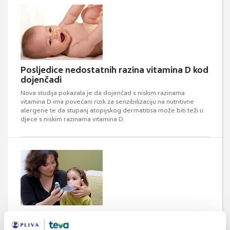
Posljedice nedostatnih razina vitamina D kod
dojenčadi
Nova studija pokazala je da dojenčad s niskim razinama
vitamina D ima povećani rizik za senzibilizaciju na nutritivne
alergene te da stupanj atopijskog dermatitisa može biti teži u
djece s niskim razinama vitamina D.
Utjecaj izloženosti alergenima u prvoj godini
života na razvoj astme i alergija