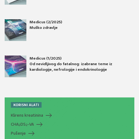
Medicus (2/2025)
Muško zdravlje
Medicus (1/2025)
Od nevidljivog do fatalnog: izabrane teme iz
kardiologije, nefrologije i endokrinologije
KORISNI ALATI
Klirens kreatinina
CHA
DS
-VA
2
2
Pušenje