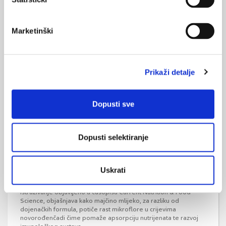
Učinak duda varalica na dojenje
Marketinški
Analizom literature u Cochrane sustavnom pregledu zaključeno
je da u majki koje su motivirane dojiti svoju djecu uporaba duda
varalica prije ili poslije dojenja ne utječe značajno na pojavnost
ili trajanje isključivog ili djelomičnog dojenja do četvrtog
Prikaži detalje
mjeseca djeteta.
Dopusti sve
Dopusti selektiranje
Majčino mlijeko potiče rast crijevne
Uskrati
mikroflore dojenčadi
Istraživanje objavljeno u časopisu Current Nutrition & Food
Science, objašnjava kako majčino mlijeko, za razliku od
dojenačkih formula, potiče rast mikroflore u crijevima
novorođenčadi čime pomaže apsorpciju nutrijenata te razvoj