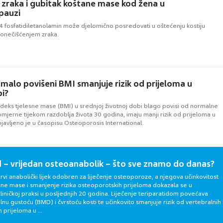
zraka i gubitak koštane mase kod žena u
pauzi
:4 fosfatidiletanolamin može djelomično posredovati u oštećenju kostiju
onečišćenjem zraka.
i malo povišeni BMI smanjuje rizik od prijeloma u
bi?
ndeks tjelesne mase (BMI) u srednjoj životnoj dobi blago povisi od normalne
mjerne tijekom razdoblja života 30 godina, imaju manji rizik od prijeloma u
objavljeno je u časopisu Osteoporosis International.
d – vrijedan osteoanabolik – što sve znamo do danas?
prvi anabolički lijek odobren za liječenje osteoporoze, a njegova učinkovitost
ane mase i smanjenje rizika osteoporotskih prijeloma dokazala se u
iničkoj praksi u posljednjih 20 godina. Liječenje teriparatidom povećava
nu gustoću (BMD) i čvrstoću kosti te učinkovito smanjuje rizik od vertebralnih
 prijeloma u ...