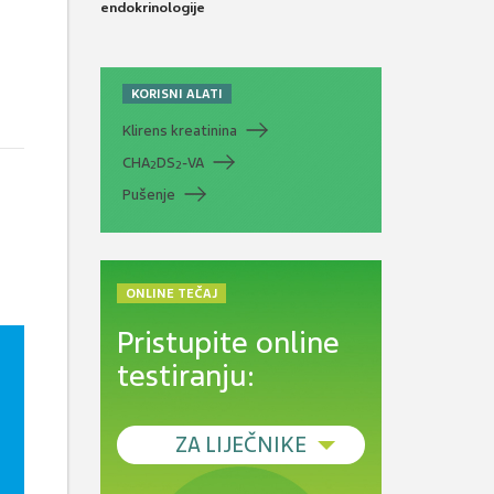
endokrinologije
KORISNI ALATI
Klirens kreatinina
CHA
DS
-VA
2
2
Pušenje
ONLINE TEČAJ
Pristupite online
testiranju:
ZA LIJEČNIKE