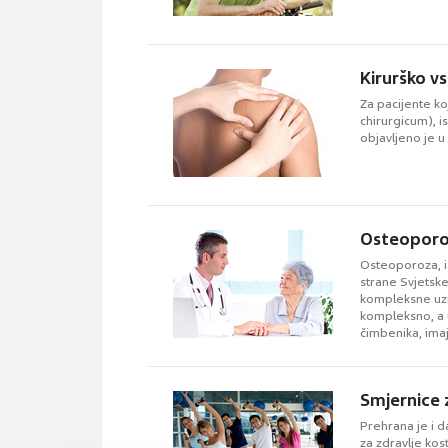
Kirurško vs
Za pacijente ko
chirurgicum), is
objavljeno je 
Osteoporoz
Osteoporoza, ia
strane Svjetsk
kompleksne uzro
kompleksno, a u
čimbenika, imaj
Smjernice 
Prehrana je i d
za zdravlje kos