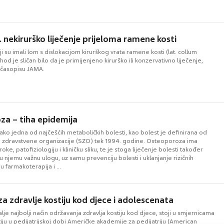
. nekirurško liječenje prijeloma ramene kosti
ji su imali lom s dislokacijom kirurškog vrata ramene kosti (lat. collum
hod je sličan bilo da je primijenjeno kirurško ili konzervativno liječenje,
u časopisu JAMA.
a – tiha epidemija
ko jedna od najčešćih metaboličkih bolesti, kao bolest je definirana od
e zdravstvene organizacije (SZO) tek 1994. godine. Osteoporoza ima
ke, patofiziologiju i kliničku sliku, te je stoga liječenje bolesti također
 njemu važnu ulogu, uz samu prevenciju bolesti i uklanjanje rizičnih
u farmakoterapija i ...
za zdravlje kostiju kod djece i adolescenata
alje najbolji način održavanja zdravlja kostiju kod djece, stoji u smjernicama
tiju u pedijatrijskoj dobi Američke akademije za pedijatriju (American