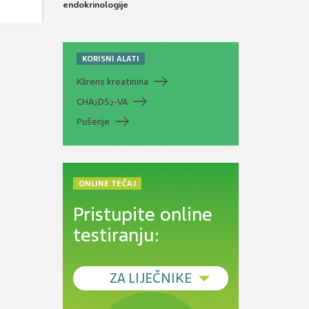
endokrinologije
KORISNI ALATI
Klirens kreatinina
CHA
DS
-VA
2
2
Pušenje
ONLINE TEČAJ
Pristupite online
testiranju:
ZA LIJEČNIKE