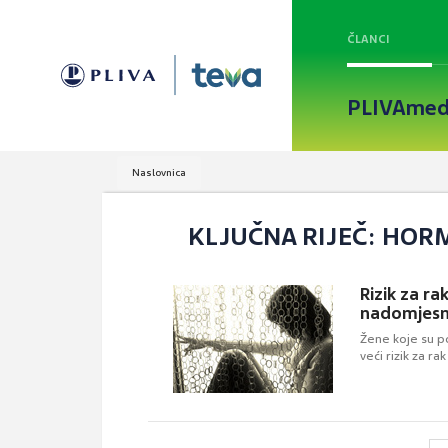
ČLANCI
PLIVAmed
Naslovnica
KLJUČNA RIJEČ: HO
Rizik za r
nadomjesn
Žene koje su 
veći rizik za r