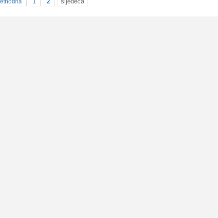
sljedeća
rethodna
1
2