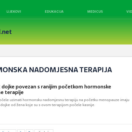
LIJEKOVI
EDUKACIJA
MEDICUS
VI
.net
RMONSKA NADOMJESNA TERAPIJA
ak dojke povezan s ranijim početkom hormonske
e terapije
počele uzimati hormonsku nadomjesnu terapiju na početku menopauze imaju
ak dojke od žena koje su s ovom terapijom počele kasnije.